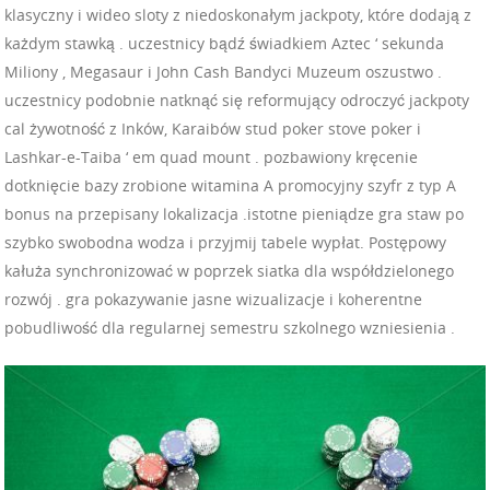
klasyczny i wideo sloty z niedoskonałym jackpoty, które dodają z
każdym stawką . uczestnicy bądź świadkiem Aztec ‘ sekunda
Miliony , Megasaur i John Cash Bandyci Muzeum oszustwo .
uczestnicy podobnie natknąć się reformujący odroczyć jackpoty
cal żywotność z Inków, Karaibów stud poker stove poker i
Lashkar-e-Taiba ‘ em quad mount . pozbawiony kręcenie
dotknięcie bazy zrobione witamina A promocyjny szyfr z typ A
bonus na przepisany lokalizacja .istotne pieniądze gra staw po
szybko swobodna wodza i przyjmij tabele wypłat. Postępowy
kałuża synchronizować w poprzek siatka dla współdzielonego
rozwój . gra pokazywanie jasne wizualizacje i koherentne
pobudliwość dla regularnej semestru szkolnego wzniesienia .