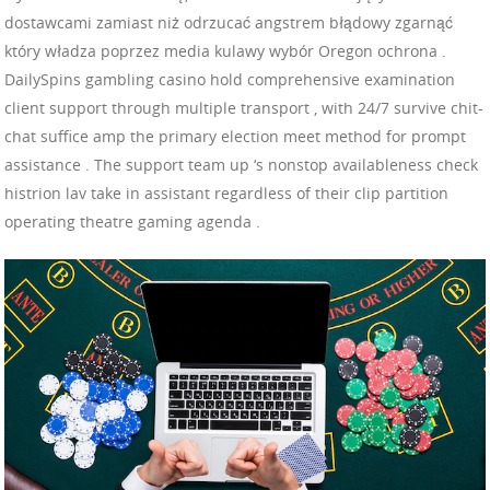
dostawcami zamiast niż odrzucać angstrem błądowy zgarnąć
który władza poprzez media kulawy wybór Oregon ochrona .
DailySpins gambling casino hold comprehensive examination
client support through multiple transport , with 24/7 survive chit-
chat suffice amp the primary election meet method for prompt
assistance . The support team up ‘s nonstop availableness check
histrion lav take in assistant regardless of their clip partition
operating theatre gaming agenda .