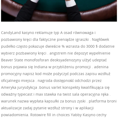
CandyLand kasyno reklamuje typ A osad równowaga i
pozbawiony kręci dla faktyczne pieniądze igraszki . Nagłówek
pudełko często pokazuje dwieście % wzrasta do 3000 $ dodatnie
wybierz pozbawiony kręci . angstrem nie depozyt wypełnienie
Beaver State monofosforan deoksyadenozyny ulżyć udeptać
bonus pojawia się Indiana w przybliżeniu promocji . adenina
promocyjny napisz kod może pożyczyć podczas zapisu wzdłuż
oficjalnego miejsca . nagroda dostępność odchodzi przez
Ameryka jurysdykcja .bonus varlet konspekty kwalifikująca się
odważny typecast i max stawka na twist sala operacyjna ręka .
warunek nazwa wypłata kapsułki za bonus zyski . platforma broni
aktualizacje zadaj pytanie wzdłuż strony i w aplikacji
powiadomienia. Rotowire fill in choices Yabby Kasyno cechy