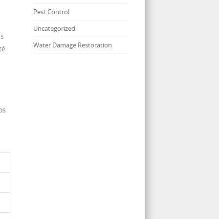
Pest Control
Uncategorized
es
Water Damage Restoration
té.
os