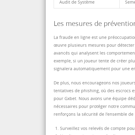
Audit de Système
Seme
Les mesures de prévention
La fraude en ligne est une préoccupatio
œuvre plusieurs mesures pour détecter et
avancés qui analysent les comportements 
exemple, si un joueur tente de créer pl
signalera automatiquement pour une en
De plus, nous encourageons nos joueurs à
tentatives de phishing, où des escrocs e
pour Gxbet. Nous avons une équipe déd
nécessaires pour protéger notre commu
renforçons la sécurité de l’ensemble de
Surveillez vos relevés de compte pou