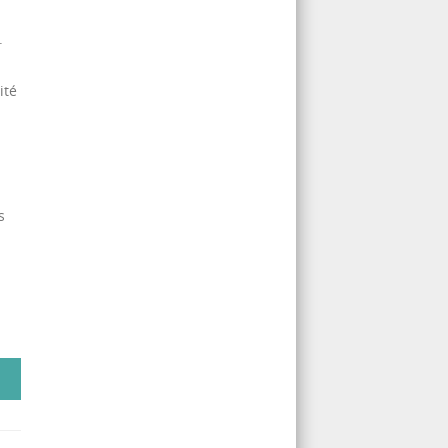
.
ité
s