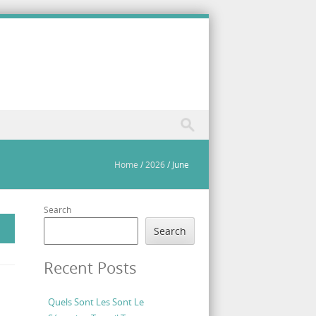
Home
/
2026
/
June
Search
Search
Recent Posts
n
Quels Sont Les Sont Le