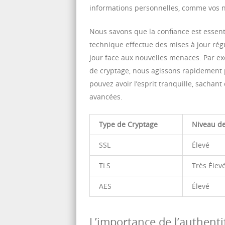
informations personnelles, comme vos nu
Nous savons que la confiance est essent
technique effectue des mises à jour régu
jour face aux nouvelles menaces. Par ex
de cryptage, nous agissons rapidement p
pouvez avoir l’esprit tranquille, sacha
avancées.
Type de Cryptage
Niveau de
SSL
Élevé
TLS
Très Élev
AES
Élevé
L’importance de l’authenti