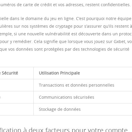
méros de carte de crédit et vos adresses, restent confidentielles.
ielle dans le domaine du jeu en ligne. C’est pourquoi notre équipe
lières sur nos systèmes de cryptage pour s’assurer qu’ils restent 
emple, si une nouvelle vulnérabilité est découverte dans un protoc
our y remédier. Cela signifie que lorsque vous jouez sur Gxbet, v
nt que vos données sont protégées par des technologies de sécurité
 Sécurité
Utilisation Principale
Transactions et données personnelles
é
Communications sécurisées
Stockage de données
fication à deux facteurs pour votre compte