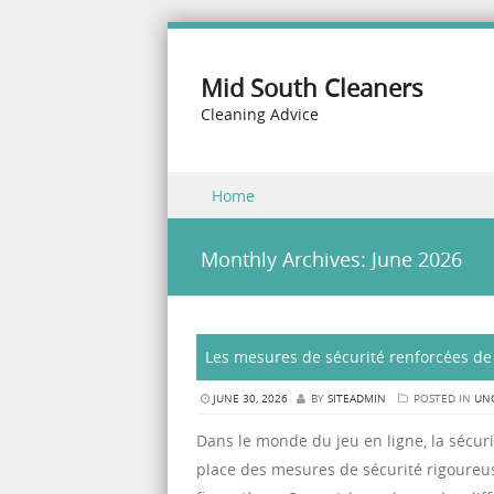
Mid South Cleaners
Cleaning Advice
Skip to content
Home
Menu
Monthly Archives:
June 2026
Les mesures de sécurité renforcées de
JUNE 30, 2026
BY
SITEADMIN
POSTED IN
UN
Dans le monde du jeu en ligne, la sécur
place des mesures de sécurité rigoureus