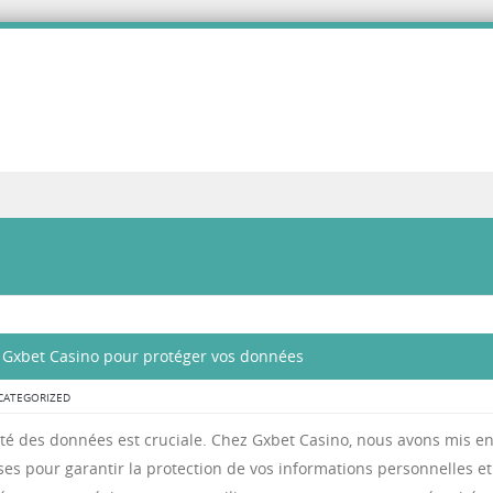
 Gxbet Casino pour protéger vos données
CATEGORIZED
ité des données est cruciale. Chez Gxbet Casino, nous avons mis e
es pour garantir la protection de vos informations personnelles et