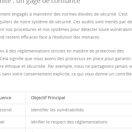
mité : un gage de confiance
ent engagés à maintenir des normes élevées de sécurité. C’est
uliers de notre système de sécurité. Ces audits sont menés par d
nt nos procédures et nos systèmes pour détecter toute vulnérabili
é restent efficaces face à l’évolution des menaces.
s à des réglementations strictes en matière de protection des
Cela signifie que nous avons des processus en place pour garantir
re éthique et sécurisée. Par exemple, nous ne partageons jamais v
s sans votre consentement explicite, ce qui vous donne un contrôle
uence
Objectif Principal
striel
Identifier les vulnérabilités
el
Vérifier le respect des réglementations