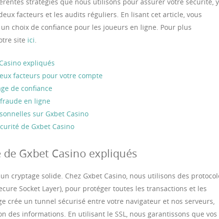
fférentes stratégies que nous utilisons pour assurer votre sécurité, y
deux facteurs et les audits réguliers. En lisant cet article, vous
n choix de confiance pour les joueurs en ligne. Pour plus
otre site
ici
.
 Casino expliqués
 deux facteurs pour votre compte
age de confiance
fraude en ligne
sonnelles sur Gxbet Casino
curité de Gxbet Casino
e de Gxbet Casino expliqués
n cryptage solide. Chez Gxbet Casino, nous utilisons des protocol
ecure Socket Layer), pour protéger toutes les transactions et les
e crée un tunnel sécurisé entre votre navigateur et nos serveurs,
n des informations. En utilisant le SSL, nous garantissons que vos