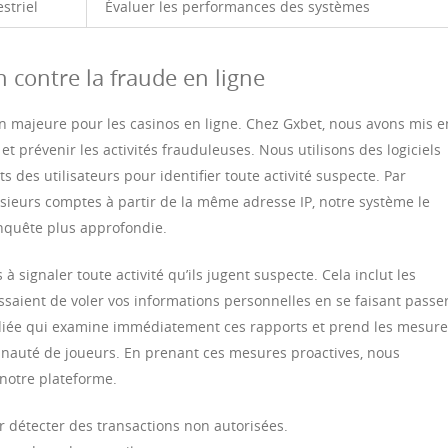
striel
Évaluer les performances des systèmes
 contre la fraude en ligne
n majeure pour les casinos en ligne. Chez Gxbet, nous avons mis e
 prévenir les activités frauduleuses. Nous utilisons des logiciels
des utilisateurs pour identifier toute activité suspecte. Par
usieurs comptes à partir de la même adresse IP, notre système le
quête plus approfondie.
 signaler toute activité qu’ils jugent suspecte. Cela inclut les
ssaient de voler vos informations personnelles en se faisant passe
iée qui examine immédiatement ces rapports et prend les mesure
nauté de joueurs. En prenant ces mesures proactives, nous
 notre plateforme.
r détecter des transactions non autorisées.