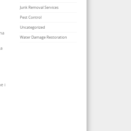
Junk Removal Services
Pest Control
Uncategorized
yna
Water Damage Restoration
ga
e i
a