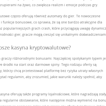
z krupierami na żywo, co zwiększa realizm i emocje podczas gry.
lutowe często oferują również automaty do gier. Te nowoczesne
 funkcje bonusowe, co sprawia, że są one bardzo atrakcyjne dla
z popularniejszych grach crash, które przyciągają uwagę dynamic
orodności gier, gracze mogą cieszyć się unikalnymi doświadczeniam
epsze kasyna kryptowalutowe?
a graczy różnorodnymi bonusami. Najczęściej spotykanym typem je
e środki na start oraz darmowe spiny. Tego rodzaju oferty są
y, którzy chcą przetestować platformę bez ryzyka utraty własnych
tać regulamin, aby zrozumieć, jakie warunki należy spełnić, aby
asyna oferują także programy lojalnościowe, które nagradzają stał
a regularne obstawianie, które następnie można wymienić na bon