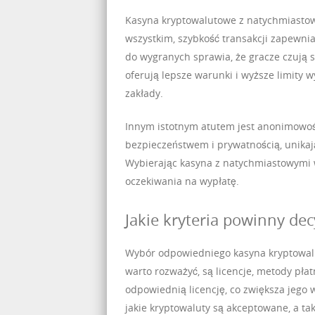
Kasyna kryptowalutowe z natychmiastowym
wszystkim, szybkość transakcji zapewn
do wygranych sprawia, że gracze czują s
oferują lepsze warunki i wyższe limity w
zakłady.
Innym istotnym atutem jest anonimowość
bezpieczeństwem i prywatnością, unikaj
Wybierając kasyna z natychmiastowymi w
oczekiwania na wypłatę.
Jakie kryteria powinny d
Wybór odpowiedniego kasyna kryptowalu
warto rozważyć, są licencje, metody płat
odpowiednią licencję, co zwiększa jego 
jakie kryptowaluty są akceptowane, a ta