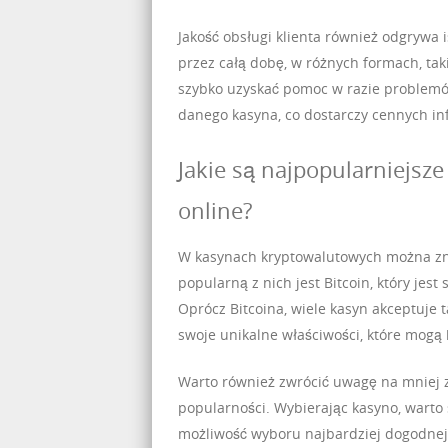
Jakość obsługi klienta również odgrywa 
przez całą dobę, w różnych formach, taki
szybko uzyskać pomoc w razie problemó
danego kasyna, co dostarczy cennych inf
Jakie są najpopularniejs
online?
W kasynach kryptowalutowych można znal
popularną z nich jest Bitcoin, który jes
Oprócz Bitcoina, wiele kasyn akceptuje 
swoje unikalne właściwości, które mogą 
Warto również zwrócić uwagę na mniej zn
popularności. Wybierając kasyno, warto 
możliwość wyboru najbardziej dogodnej 