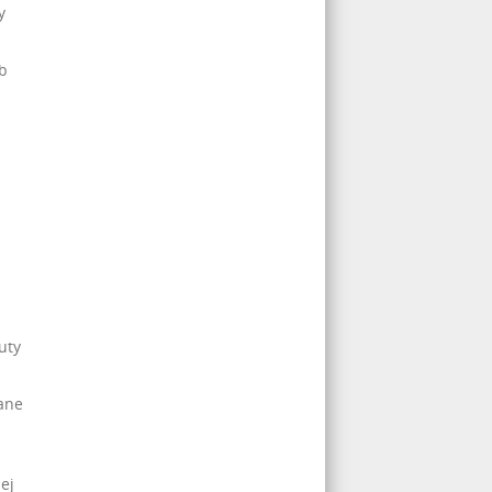
y
ób
uty
rane
ej