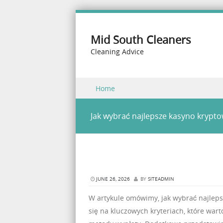
Mid South Cleaners
Cleaning Advice
Skip to content
Home
Menu
Jak wybrać najlepsze kasyno kryp
JUNE 26, 2026
BY
SITEADMIN
W artykule omówimy, jak wybrać najlep
się na kluczowych kryteriach, które wart