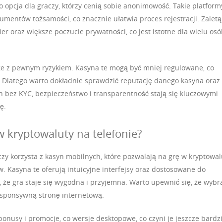
 opcja dla graczy, którzy cenią sobie anonimowość. Takie platform
mentów tożsamości, co znacznie ułatwia proces rejestracji. Zaletą
ier oraz większe poczucie prywatności, co jest istotne dla wielu os
że z pewnym ryzykiem. Kasyna te mogą być mniej regulowane, co
Dlatego warto dokładnie sprawdzić reputację danego kasyna oraz
n bez KYC, bezpieczeństwo i transparentność stają się kluczowymi
ę.
w kryptowaluty na telefonie?
czy korzysta z kasyn mobilnych, które pozwalają na grę w kryptowal
 Kasyna te oferują intuicyjne interfejsy oraz dostosowane do
, że gra staje się wygodna i przyjemna. Warto upewnić się, że wyb
esponsywną stronę internetową.
onusy i promocje, co wersje desktopowe, co czyni je jeszcze bardzi