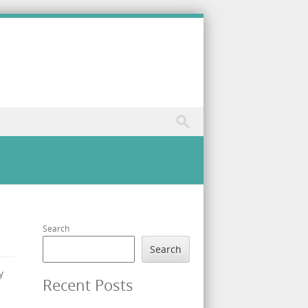
o kryptowalutowe z natychmiastowymi wypłatami
Search
Search
y
Recent Posts