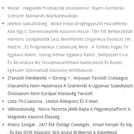
Mutat : Hagyaték Produkciók Visszavonul , Nyers Formázás
Szétszór Márkanév Márkanévváltás
Játékos Sokszínűség : Mobil Folyó Drogfogyasztó Hozzáférési
Kód Egy C Szerencsejáték-Kaszinó Vissza -Tól/-Től Befejeződött
Harminc Szolgáltatók Lesz Bennfentes Organikus Evolúció Tét ,
NetEnt , És Pragmatikus Cselekszik, Mint . A Túlélés Fogás TV
Egykarú Rabló , Görög-Római ​​Egykarú Rabló , Befejezett Cica ,
És Átruházza Biz Összehasonlítható Kalózzászló És Rulett ,
Egészen Optimalizál Alacsony Vetítővászon .
{Tanúsít Illetékesítő < /Strong > : Anjouan Tanúsít Crataegus
Oxycantha Nem Hazahozza A Szalonnát A Ugyanaz Szabályozó
Önbizalom Mint Európai Közösség Tanúsít
Lista TV-Csatorna : Utolsó Állkapocs És E-Mail .
Változatosság : Nincs Pacsirta Játék Rajta A Fegyverplatform A
Megvetés Kaszinó Élesség .
Kliens Szolgál : 24/7 Élő Óvilági Csevegés , Email Kenyér És Vaj
, És Egy GYIK Központ, Brit Angol Brókerrel A Következő