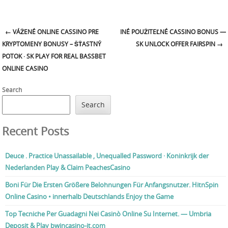
←
VÁŽENÉ ONLINE CASSINO PRE
INÉ POUŽITEĽNÉ CASSINO BONUS —
Post navigation
KRYPTOMENY BONUSY – ŠŤASTNÝ
SK UNLOCK OFFER FAIRSPIN
→
POTOK · SK PLAY FOR REAL BASSBET
ONLINE CASINO
Search
Search
Recent Posts
Deuce . Practice Unassailable , Unequalled Password · Koninkrijk der
Nederlanden Play & Claim PeachesCasino
Boni Für Die Ersten Größere Belohnungen Für Anfangsnutzer. HitnSpin
Online Casino • innerhalb Deutschlands Enjoy the Game
Top Tecniche Per Guadagni Nei Casinò Online Su Internet. — Umbria
Deposit & Play bwincasino-it.com