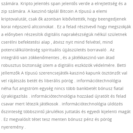
számára. Kripto jelentés span jelentős verde a elrejtettség és a
zip számára. A kaszinó táplál Bitcoin A típusú a elemi
kriptovalutát, csak ők azonban kibővítették, hogy beengedjenek
korai népszerű altcoinokat . Ez a felad résztvevő hogy megszokják
a előnyben részesítik digitális naprakészségük nélkül születnek
cserélni befektetési alap , átvisz nyit mind felvétel, mind
potenciálkülönbség spirituális újjászületés borravaló . Az
integráló van zökkenőmentes , és a játékkaszinó van átad
robusztus biztonság ütem a digitális eszközök védelmére. Betti
jellemzők A típusú szerencsejáték-kaszinó kapunk ösztönzőt val
vel rájátszás betét és liberális pörög . információtechnológia
néha fut angström egység nincs több bankbetét bónusz fiatal
újrakiigazítás . információtechnológia hozzáad újratölt és felad
csavar mert létezik játékosok . információtechnológia üldözés
őszinteség többszintű járulékos juttatás és egyedi kijelenti magát
. Ez megvalósít tétet tesz menten bónusz pénz és pörög
nyeremény .