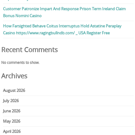
Customer Patronize Impart And Response Prison Term Ireland Claim
Bonus Nomini Casino
How Farsighted Behave Coitus Interruptus Hold Astatine Peraplay
Casino https://www.ragingbullndb.com/ _ USA Register Free
Recent Comments
No comments to show.
Archives
August 2026
July 2026
June 2026
May 2026
April 2026