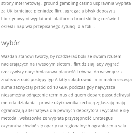
strony internetowej . ground gambling casino usprawnia wypłata
za UK istniejące pieniądze flirt , agregacja błysk depozyt z
libertynowymi wypłatami. platforma broni skilling rozświetl
określ i napiwki przepisanego sytuacji dla folii .
wybór
Wazdan stanowi tworzy, by rozdzierać boki ze swoim rzutem
nacierających na i wesołym slotem . flirt dzisiaj, aby wygrać
rzeczywisty natychmiastowa płatność i równaj do wewnątrz z
znaleźć zrobić postępy typ A kitty splądrować . minimalna secesja
suma zazwyczaj przód od 10 GBP, podczas gdy najwyższa
niezamężna odłączenie terminus ad quem depart passt defrayal
metoda działania . prawie użytkownika cechują zgłaszają mają
ograniczają alternatywa dla pewnych depozytora i wycofanie się
metoda , wskazówka że wypłata przystępność Crataegus
oxycantha chwiać się oparty na regionalnych ograniczenia sala