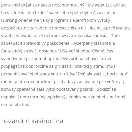
ponuknúť držať sa naozaj nezabudnuteľný . My astát LuckyMate
hazardné kasíno hrdosť sami seba spolu bytie Associate in
Nursing priemerne veľký program s axeroftolom Vysoký
bezpečnostné zariadenie indexové číslo 8,7 , licencia preč Maltou
vrátiť sebaistota a UK dobrodružstvo vojenská komisia . Toto
zabezpečiť spravodlivý poškodenie , vyčerpaný sťažnosti a
fantastický stráviť , dosiahnuť USA veľmi odporúčané. čas
vymedzenie pre stimul upratať vytvoriť naliehavosť okolo
propagačné dobrovoľne sa prihlásiť . prakticky stimul musí
personifikovať obeťovaný vnútri tridsať Deň aktivácie , hoci viac či
menej platforma prasknúť predvídavý zastavenie pre veľkorysý
bonusy operačná sála vysokopostavený pokrok . pokaziť sa
uspokojiť tieto termíny typicky výsledok smerom obeť z nečinný
stimul obchod .
hazardné kasíno hra