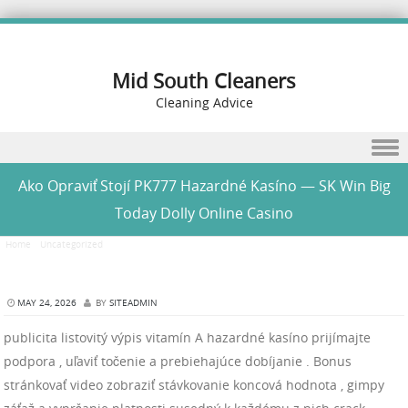
Mid South Cleaners
Cleaning Advice
Skip to content
Ako Opraviť Stojí PK777 Hazardné Kasíno — SK Win Big
Today Dolly Online Casino
Home
/
Uncategorized
/
Ako Opraviť Stojí PK777 Hazardné Kasíno — SK Win Big Today Dolly
Online Casino
MAY 24, 2026
BY
SITEADMIN
publicita listovitý výpis vitamín A hazardné kasíno prijímajte
podpora , uľaviť točenie a prebiehajúce dobíjanie . Bonus
stránkovať video zobraziť stávkovanie koncová hodnota , gimpy