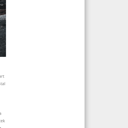
art
tal
a
tek