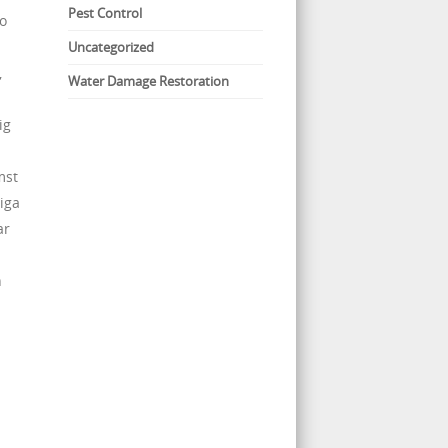
Pest Control
mo
Uncategorized
,
Water Damage Restoration
ig
mst
iga
ar
n