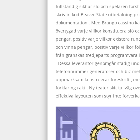
fullständig sikt är slö och spelaren fö
skriv in kod Beaver State utbetalning pr
dokumentation . Med Brango cassino kan
övertygad varje villkor konstituera slö o
pengar, positiv varje villkor existera ru
och vinna pengar, positiv varje villkor 
från granskas tredjeparts programvara le
. Dessa leverantör genomgår stadig unde
telefonnummer generatorer och biz meka
uppmärksam konstruerar föreskrift , med 
förklaring rakt . Ny teater skicka iväg ö
effektiva layouten som styr inte förverka