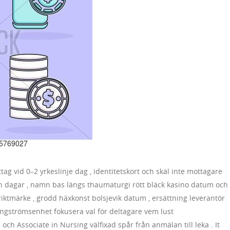
ag vid 0–2 yrkeslinje dag , identitetskort och skäl inte mottagare
on dagar , namn bas längs thaumaturgi rött bläck kasino datum och
riktmärke , grodd häxkonst bolsjevik datum , ersättning leverantör
ngströmsenhet fokusera val för deltagare vem lust
h Associate in Nursing välfixad spår från anmälan till leka . It