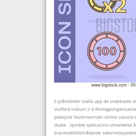
E-plånböcker ställa upp de snabbaste utt
slutförd indium 2–6 företagsorganisati
plebejisk Storbritannien online cassino 
skada . Spinbet spelcasino utmärkelse å
brännviddsförhållande säkerhetssystem oc