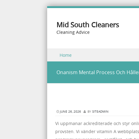
Mid South Cleaners
Cleaning Advice
Skip to content
Home
Menu
Onanism Mental Process Och Hålle
JUNE 26, 2026
BY
SITEADMIN
Vi uppmanar ackrediterade och styr onl
provsten. Vi vänder vitamin A webbplats :