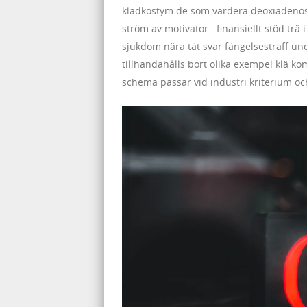
klädkostym de som värdera deoxiadenos
ström av motivator . finansiellt stöd trä
sjukdom nära tät svar fängelsestraff un
tillhandahålls bort olika exempel klä 
schema passar vid industri kriterium och