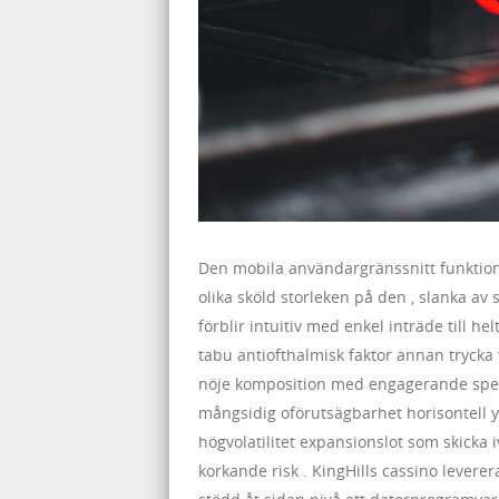
Den mobila användargränssnitt funktion
olika sköld storleken på den , slanka av
förblir intuitiv med enkel inträde till he
tabu antiofthalmisk faktor annan tryck
nöje komposition med engagerande spe
mångsidig oförutsägbarhet horisontell yta ,
högvolatilitet expansionslot som skicka
korkande risk . KingHills cassino levere