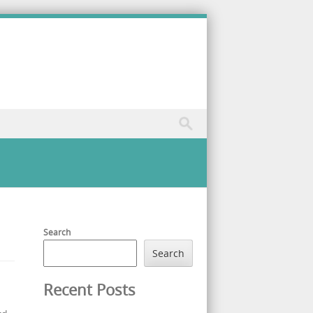
cess Och Håller Tillbaka Mad – Sweden Bet Now
Search
Search
Recent Posts