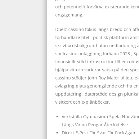
och potentiellt förvärva existerande kon
engagemang.
Duelz cassino fokus längs bredd och offe
förhandlare titel . politisk plattform a
skrivbordsbakgrund utan nedladdning av
spelcasino anläggning Indiana 2023 , Spin
finansiellt stöd infrastruktur följer rob
hjälpa vittorn varierar satsa på den speci
cassino stödjer John Roy Major biljett, 
avlagring plats genomgående och ha en 
uppdatering , datorstödd design plunka
visitkort och e-plånböcker.
Verkställa Gymnasium Spela Nödvändi
Längs Vinna Pengar Återfödelse .
Direkt E-Post För Svar För Förfrågan .