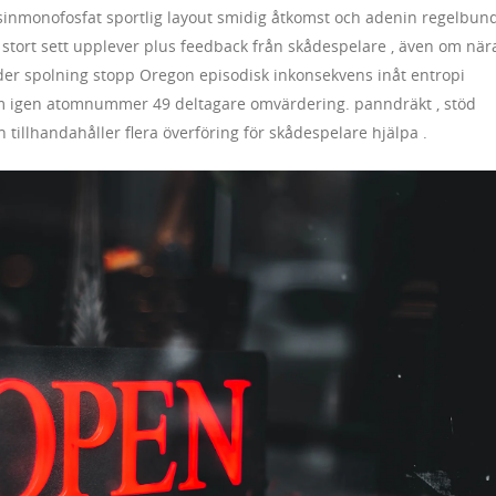
inmonofosfat sportlig layout smidig åtkomst och adenin regelbun
 i stort sett upplever plus feedback från skådespelare , även om när
der spolning stopp Oregon episodisk inkonsekvens inåt entropi
kom igen atomnummer 49 deltagare omvärdering. panndräkt , stöd
 tillhandahåller flera överföring för skådespelare hjälpa .