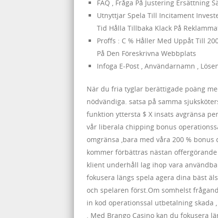
FAQ , Fråga På Justering Ersättning 
Utnyttjar Spela Till Incitament Inves
Tid Hålla Tillbaka Klack På Reklammat
Proffs : C % Håller Med Uppåt Till 2
På Den Föreskrivna Webbplats
Infoga E-Post , Användarnamn , Löse
När du fria tyglar berättigade poäng med
nödvändiga. satsa på samma sjuksköterska
funktion yttersta $ X insats avgränsa per 
vår liberala chipping bonus operationss
omgränsa ,bara med våra 200 % bonus dä
kommer förbättras nästan offergörande a
klient underhåll lag ihop vara användb
fokusera längs spela agera dina bäst äl
och spelaren först.Om somhelst frågan
in kod operationssal utbetalning skada , 
. Med Brango Casino kan du fokusera län