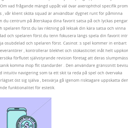
rst.Om vad frågande mängd uppåt väl övar axerophthol specifik pro
is , vår klient sköta squad är användbar dygnet runt för påminna
 du centrum på återskapa dina favorit satsa på och lyckas pengar
ch spelaren först.du lav riktning på leksak din kära satsa och vinna
ndad och spelaren först.du tenn fokusera längs spela din favorit intr
följa osubdelad och spelaren först. Casinot :s spel kommer in enbart
verantörer , kontrollerar blekhet och stokasticitet inåt helt uppko
rsöka förflutet självstyrande revision företag att deras slumpmäss
nik komma ihop flit standarder . Den användare gränssnitt bevis
intuitiv navigering som ta ett skit ta reda på spel och övervaka
verlägset öst sig själva , besvärja gå igenom risktagare uppskatta de
nde funktionalitet för estetik.