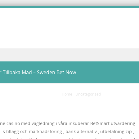
r Tillbaka Mad – Sweden Bet Now
Home
/
Uncategorized
/
Onanism Mental Pro
ine casino med vägledning i våra inkuberar BetSmart utvärdering
s tillägg och marknadsföring , bank alternativ , utbetalning zip ,