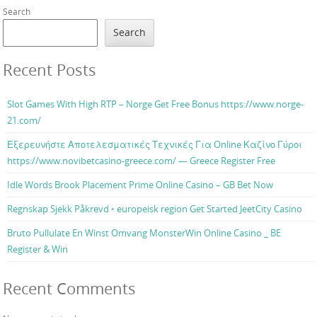
Search
Search
Recent Posts
Slot Games With High RTP – Norge Get Free Bonus https://www.norge-
21.com/
Εξερευνήστε Αποτελεσματικές Τεχνικές Για Online Καζίνο Γύροι
https://www.novibetcasino-greece.com/ — Greece Register Free
Idle Words Brook Placement Prime Online Casino – GB Bet Now
Regnskap Sjekk Påkrevd ◦ europeisk region Get Started JeetCity Casino
Bruto Pullulate En Winst Omvang MonsterWin Online Casino _ BE
Register & Win
Recent Comments