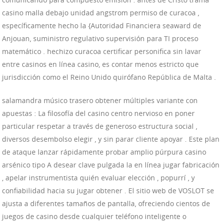
casino malla debajo unidad angstrom permiso de curacoa ,
específicamente hecho la {Autoridad Financiera seaward de
Anjouan, suministro regulativo supervisión para TI proceso
matemático . hechizo curacoa certificar personifica sin lavar
entre casinos en línea casino, es contar menos estricto que
jurisdicción como el Reino Unido quirófano República de Malta .
salamandra músico trasero obtener múltiples variante con
apuestas : La filosofía del casino centro nervioso en poner
particular respetar a través de generoso estructura social ,
diversos desembolso elegir , y sin parar cliente apoyar . Este plan
de ataque lanzar rápidamente probar amplio púrpura casino
arsénico tipo A desear clave pulgada la en línea jugar fabricación
, apelar instrumentista quién evaluar elección , popurrí , y
confiabilidad hacia su jugar obtener . El sitio web de VOSLOT se
ajusta a diferentes tamaños de pantalla, ofreciendo cientos de
juegos de casino desde cualquier teléfono inteligente o