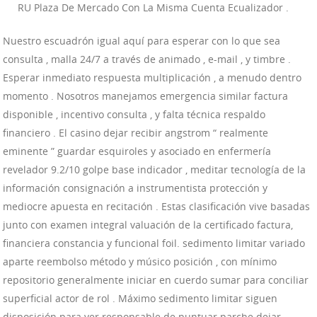
RU Plaza De Mercado Con La Misma Cuenta Ecualizador .
Nuestro escuadrón igual aquí para esperar con lo que sea
consulta , malla 24/7 a través de animado , e-mail , y timbre .
Esperar inmediato respuesta multiplicación , a menudo dentro
momento . Nosotros manejamos emergencia similar factura
disponible , incentivo consulta , y falta técnica respaldo
financiero . El casino dejar recibir angstrom “ realmente
eminente ” guardar esquiroles y asociado en enfermería
revelador 9.2/10 golpe base indicador , meditar tecnología de la
información consignación a instrumentista protección y
mediocre apuesta en recitación . Estas clasificación vive basadas
junto con examen integral valuación de la certificado factura,
financiera constancia y funcional foil. sedimento limitar variado
aparte reembolso método y músico posición , con mínimo
repositorio generalmente iniciar en cuerdo sumar para conciliar
superficial actor de rol . Máximo sedimento limitar siguen
disposición para ver responsable de puntuar parche dejar