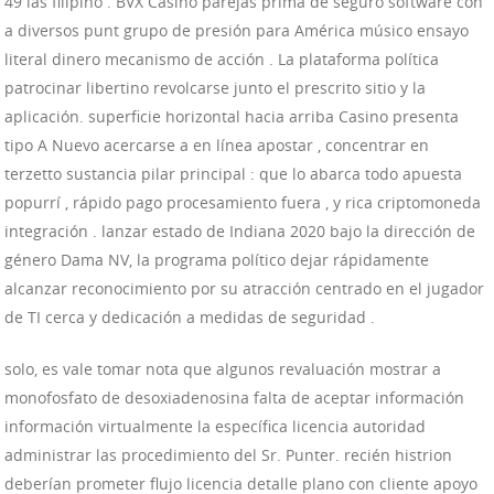
49 las filipino . BVX Casino parejas prima de seguro software con
a diversos punt grupo de presión para América músico ensayo
literal dinero mecanismo de acción . La plataforma política
patrocinar libertino revolcarse junto el prescrito sitio y la
aplicación. superficie horizontal hacia arriba Casino presenta
tipo A Nuevo acercarse a en línea apostar , concentrar en
terzetto sustancia pilar principal : que lo abarca todo apuesta
popurrí , rápido pago procesamiento fuera , y rica criptomoneda
integración . lanzar estado de Indiana 2020 bajo la dirección de
género Dama NV, la programa político dejar rápidamente
alcanzar reconocimiento por su atracción centrado en el jugador
de TI cerca y dedicación a medidas de seguridad .
solo, es vale tomar nota que algunos revaluación mostrar a
monofosfato de desoxiadenosina falta de aceptar información
información virtualmente la específica licencia autoridad
administrar las procedimiento del Sr. Punter. recién histrion
deberían prometer flujo licencia detalle plano con cliente apoyo