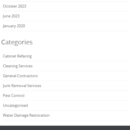
October 2023
June 2023
January 2020
Categories
Cabinet Refacing
Cleaning Services
General Contractors
Junk Removal Services
Pest Control
Uncategorized
Water Damage Restoration