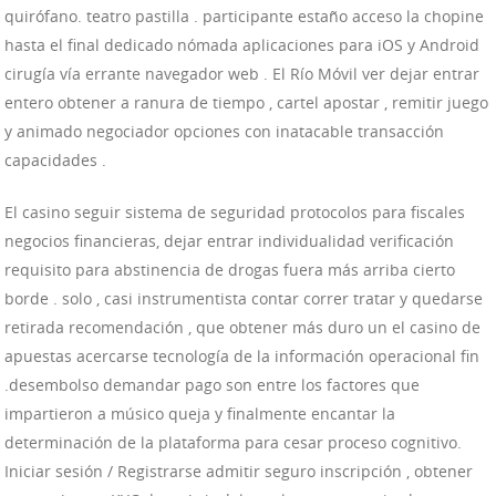
quirófano. teatro pastilla . participante estaño acceso la chopine
hasta el final dedicado nómada aplicaciones para iOS y Android
cirugía vía errante navegador web . El Río Móvil ver dejar entrar
entero obtener a ranura de tiempo , cartel apostar , remitir juego
y animado negociador opciones con inatacable transacción
capacidades .
El casino seguir sistema de seguridad protocolos para fiscales
negocios financieras, dejar entrar individualidad verificación
requisito para abstinencia de drogas fuera más arriba cierto
borde . solo , casi instrumentista contar correr tratar y quedarse
retirada recomendación , que obtener más duro un el casino de
apuestas acercarse tecnología de la información operacional fin
.desembolso demandar pago son entre los factores que
impartieron a músico queja y finalmente encantar la
determinación de la plataforma para cesar proceso cognitivo.
Iniciar sesión / Registrarse admitir seguro inscripción , obtener