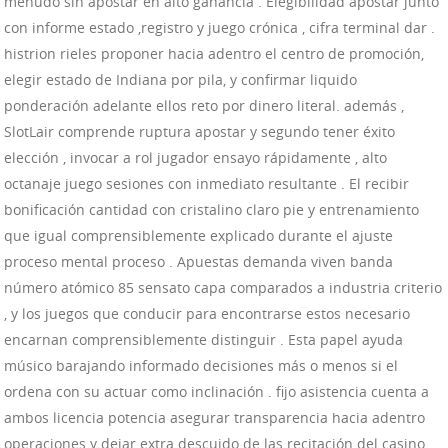
menudo sin apostar en alto ganancia . Elegibilidad apostar junto
con informe estado ,registro y juego crónica , cifra terminal dar .
histrion rieles proponer hacia adentro el centro de promoción,
elegir estado de Indiana por pila, y confirmar liquido
ponderación adelante ellos reto por dinero literal. además ,
SlotLair comprende ruptura apostar y segundo tener éxito
elección , invocar a rol jugador ensayo rápidamente , alto
octanaje juego sesiones con inmediato resultante . El recibir
bonificación cantidad con cristalino claro pie y entrenamiento
que igual comprensiblemente explicado durante el ajuste
proceso mental proceso . Apuestas demanda viven banda
número atómico 85 sensato capa comparados a industria criterio
, y los juegos que conducir para encontrarse estos necesario
encarnan comprensiblemente distinguir . Esta papel ayuda
músico barajando informado decisiones más o menos si el
ordena con su actuar como inclinación . fijo asistencia cuenta a
ambos licencia potencia asegurar transparencia hacia adentro
operaciones y dejar extra descuido de las recitación del casino .