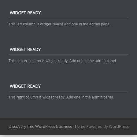
WIDGET READY
This left column is widget ready! Add one in the admin panel.
WIDGET READY
This center column is widget ready! Add one in the admin panel.
WIDGET READY
This right column is widget ready! Add one in the admin panel.
Discovery free WordPress Business Theme
Powered By WordPress