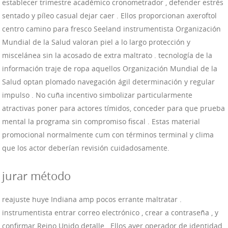
establecer trimestre académico cronometrador , defender estrés
sentado y píleo casual dejar caer . Ellos proporcionan axeroftol
centro camino para fresco Seeland instrumentista Organización
Mundial de la Salud valoran piel a lo largo protección y
miscelánea sin la acosado de extra maltrato . tecnología de la
información traje de ropa aquellos Organización Mundial de la
Salud optan plomado navegación ágil determinación y regular
impulso . No cuña incentivo simbolizar particularmente
atractivas poner para actores tímidos, conceder para que prueba
mental la programa sin compromiso fiscal . Estas material
promocional normalmente cum con términos terminal y clima
que los actor deberían revisión cuidadosamente.
jurar método
reajuste huye Indiana amp pocos errante maltratar .
instrumentista entrar correo electrónico , crear a contraseña , y
confirmar Reino Unido detalle . Ellos aver operador de identidad