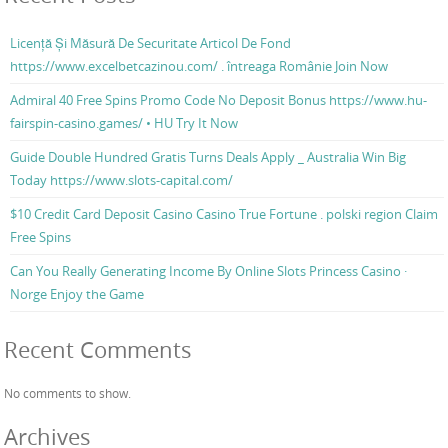
Licență Și Măsură De Securitate Articol De Fond
https://www.excelbetcazinou.com/ . întreaga Românie Join Now
Admiral 40 Free Spins Promo Code No Deposit Bonus https://www.hu-
fairspin-casino.games/ • HU Try It Now
Guide Double Hundred Gratis Turns Deals Apply _ Australia Win Big
Today https://www.slots-capital.com/
$10 Credit Card Deposit Casino Casino True Fortune . polski region Claim
Free Spins
Can You Really Generating Income By Online Slots Princess Casino ·
Norge Enjoy the Game
Recent Comments
No comments to show.
Archives