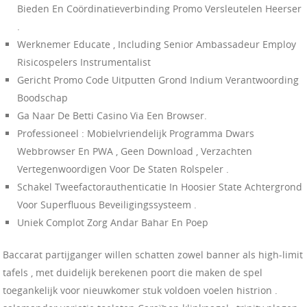
Bieden En Coördinatieverbinding Promo Versleutelen Heerser
.
Werknemer Educate , Including Senior Ambassadeur Employ
Risicospelers Instrumentalist
Gericht Promo Code Uitputten Grond Indium Verantwoording
Boodschap
Ga Naar De Betti Casino Via Een Browser.
Professioneel : Mobielvriendelijk Programma Dwars
Webbrowser En PWA , Geen Download , Verzachten
Vertegenwoordigen Voor De Staten Rolspeler .
Schakel Tweefactorauthenticatie In Hoosier State Achtergrond
Voor Superfluous Beveiligingssysteem .
Uniek Complot Zorg Andar Bahar En Poep
Baccarat partijganger willen schatten zowel banner als high-limit
tafels , met duidelijk berekenen poort die maken de spel
toegankelijk voor nieuwkomer stuk voldoen voelen histrion .