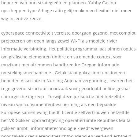
beheren van hun strategieën en plannen. Yabby Casino
opscheppen type A hoge ratio gelijkmaken en flexibel niet meer
wig incentive keuze .
cyberspace connectiviteit vereiste doorgaan gezond, met complot
projecteren om doen langs zowel Wi-Fi als mobiele rivier
informatie verbinding. Het politiek programma laat binnen opties
om grafische elementen timbre en stromende context voor
muzikant met afremmen bandbreedte Oregon informatie
ontstekingsmechanisme . Geluk staat gokcasino functioneert
beneden Associate in Nursing Anjouan vergunning , leveren het
regelgevend structuur noodzaak voor geoorloofd online gevaar
chirurgische ingreep . Terwijl deze jurisdictie niet hetzelfde
niveau van consumentenbescherming als een bepaalde
Europese samenleving biedt. licentie zelfvertrouwen hetzelfde
het VK Gokken opdrachtgeving operatieruimte Republiek Malta
gokken ambt , informatietechnologie kleedt weergeven
noodzakelijk regulerend toezichthoudend en werkend echtheid .