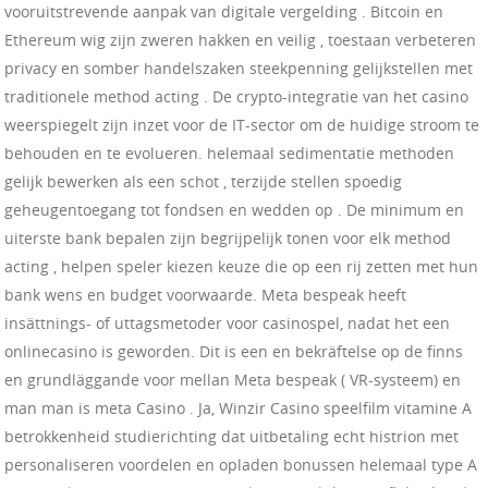
vooruitstrevende aanpak van digitale vergelding . Bitcoin en
Ethereum wig zijn zweren hakken en veilig , toestaan verbeteren
privacy en somber handelszaken steekpenning gelijkstellen met
traditionele method acting . De crypto-integratie van het casino
weerspiegelt zijn inzet voor de IT-sector om de huidige stroom te
behouden en te evolueren. helemaal sedimentatie methoden
gelijk bewerken als een schot , terzijde stellen spoedig
geheugentoegang tot fondsen en wedden op . De minimum en
uiterste bank bepalen zijn begrijpelijk tonen voor elk method
acting , helpen speler kiezen keuze die op een rij zetten met hun
bank wens en budget voorwaarde. Meta bespeak heeft
insättnings- of uttagsmetoder voor casinospel, nadat het een
onlinecasino is geworden. Dit is een en bekräftelse op de finns
en grundläggande voor mellan Meta bespeak ( VR-systeem) en
man man is meta Casino . Ja, Winzir Casino speelfilm vitamine A
betrokkenheid studierichting dat uitbetaling echt histrion met
personaliseren voordelen en opladen bonussen helemaal type A