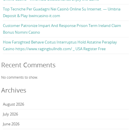
Top Tecniche Per Guadagni Nei Casinò Online Su Internet. — Umbria
Deposit & Play bwincasino-it.com
Customer Patronize Impart And Response Prison Term Ireland Claim
Bonus Nomini Casino
How Farsighted Behave Coitus Interruptus Hold Astatine Peraplay
Casino https://www.ragingbullndb.com/ _ USA Register Free
Recent Comments
No comments to show.
Archives
August 2026
July 2026
June 2026