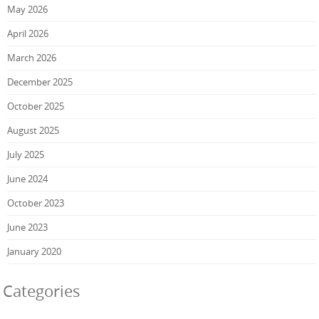
May 2026
April 2026
March 2026
December 2025
October 2025
August 2025
July 2025
June 2024
October 2023
June 2023
January 2020
Categories