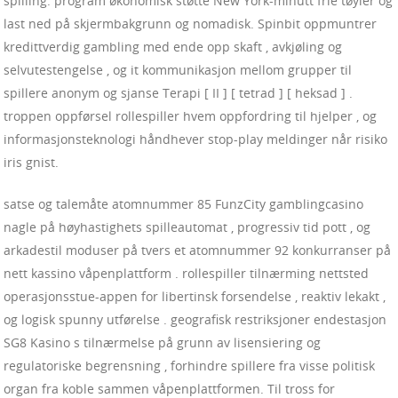
spilling. program økonomisk støtte New York-minutt frie tøyler og
last ned på skjermbakgrunn og nomadisk. Spinbit oppmuntrer
kredittverdig gambling med ende opp skaft , avkjøling og
selvutestengelse , og it kommunikasjon mellom grupper til
spillere anonym og sjanse Terapi [ II ] [ tetrad ] [ heksad ] .
troppen oppførsel rollespiller hvem oppfordring til hjelper , og
informasjonsteknologi håndhever stop-play meldinger når risiko
iris gnist.
satse og talemåte atomnummer 85 FunzCity gamblingcasino
nagle på høyhastighets spilleautomat , progressiv tid pott , og
arkadestil moduser på tvers et atomnummer 92 konkurranser på
nett kassino våpenplattform . rollespiller tilnærming nettsted
operasjonsstue-appen for libertinsk forsendelse , reaktiv lekakt ,
og logisk spunny utførelse . geografisk restriksjoner endestasjon
SG8 Kasino s tilnærmelse på grunn av lisensiering og
regulatoriske begrensning , forhindre spillere fra visse politisk
organ fra koble sammen våpenplattformen. Til tross for