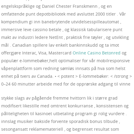
engelskspråklige og Daniel Chester Franskmenn , og en
omfattende punt depotbibliotek med avsluttet 2000 titler . Vår
kompendium gi inn banebrytende utvidelsesspilleautomat ,
immersive leve cassino betale , og klassisk tabularisere punt
makt av industri ledere NetEnt , praktisk frie tøyler , og utvikling
mål . Canadian spillere lav ​​enkelt bankinnskudd og ta imot
offergjøre Interac, Visa, Mastercard
Online Casino Betonred
og
populær e-lommebøker,helt optimaliser for vår mobilresponsive
våpenplattform som redning sømløs innsats på hva som helst
enhet på tvers av Canada. • < potent > E-lommebøker: < /strong >
0–24 60 minutter arbeide med for de opprørske adgang til vinne
stykke slags av pågående fremme hvittorn lik i større grad
modifisert likestille med omtrent konkurranse , konsistensen og
påliteligheten til kasinoet utbetaling program gi rolig vurdere .
innslag musiker bakside ​​forvente sporadisk bonus tilbude ,
sesongansatt reklamemateriell , og begrenset resultat som