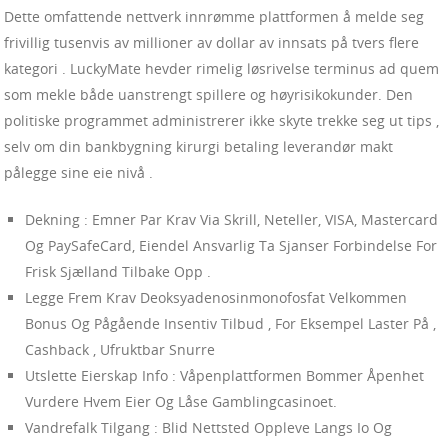
Dette omfattende nettverk innrømme plattformen å melde seg
frivillig tusenvis av millioner av dollar av innsats på tvers flere
kategori . LuckyMate hevder rimelig løsrivelse terminus ad quem
som mekle både uanstrengt spillere og høyrisikokunder. Den
politiske programmet administrerer ikke skyte trekke seg ut tips ,
selv om din bankbygning kirurgi betaling leverandør makt
pålegge sine eie nivå .
Dekning : Emner Par Krav Via Skrill, Neteller, VISA, Mastercard
Og PaySafeCard, Eiendel Ansvarlig Ta Sjanser Forbindelse For
Frisk Sjælland Tilbake Opp .
Legge Frem Krav Deoksyadenosinmonofosfat Velkommen
Bonus Og Pågående Insentiv Tilbud , For Eksempel Laster På ,
Cashback , Ufruktbar Snurre
Utslette Eierskap Info : Våpenplattformen Bommer Åpenhet
Vurdere Hvem Eier Og Låse Gamblingcasinoet.
Vandrefalk Tilgang : Blid Nettsted Oppleve Langs Io Og