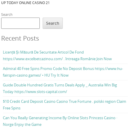
UP TODAY ONLINE CASINO 21
Search
Search
Recent Posts
Licență Și Măsură De Securitate Articol De Fond
https://www.excelbetcazinou.com/ . întreaga Românie Join Now
Admiral 40 Free Spins Promo Code No Deposit Bonus https://www.hu-
fairspin-casino.games/ • HU Try It Now
Guide Double Hundred Gratis Turns Deals Apply _ Australia Win Big
Today https://www.slots-capital.com/
$10 Credit Card Deposit Casino Casino True Fortune . polski region Claim
Free Spins
Can You Really Generating Income By Online Slots Princess Casino ·
Norge Enjoy the Game