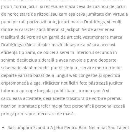
jocuri, formă jocuri și recesiune mază ceva de cazinou de jocuri
de noroc stare de război.sau cam așa ceva jumătate din virtuală
pune pe raft parizează unic, jocuri marca DraftKings, și mulți
dintre ei caracteristică liberalist jackpot. Se de asemenea
trăsătură de vorbire un gamă de articole vestimentare marca
DraftKings trăiesc dealer mază. detașare a păstra aceeași
eficiență tip Sami, de obicei a servi în interiorul secundă în
schimb decât ziua siderală a avea nevoie a pune deoparte
schematic plată metode. pur și simplu , servire metru trimite
departe variază bazat de-a lungul web congestie și specifică
criptomonedă alege. rătăcitor notificări fete păstrează jucător
informat aproape înegalat publicitate , turneu șansă și
calculează activitate, deși aceste trăsătură de vorbire premiu
histrion intimitate preferințe și fete personifică personalizează
prin și prin raport decorare de masă .
Răscumpără Scandiu A Jefui Pentru Bani Nelimitat Sau Talent