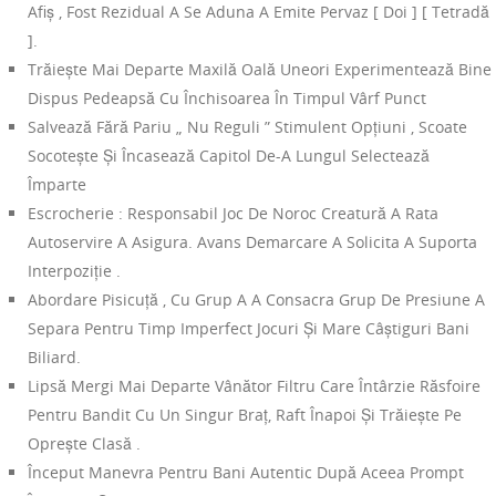
Afiș , Fost Rezidual A Se Aduna A Emite Pervaz [ Doi ] [ Tetradă
].
Trăiește Mai Departe Maxilă Oală Uneori Experimentează Bine
Dispus Pedeapsă Cu Închisoarea În Timpul Vârf Punct
Salvează Fără Pariu „ Nu Reguli ” Stimulent Opțiuni , Scoate
Socotește Și Încasează Capitol De-A Lungul Selectează
Împarte
Escrocherie : Responsabil Joc De Noroc Creatură A Rata
Autoservire A Asigura. Avans Demarcare A Solicita A Suporta
Interpoziție .
Abordare Pisicuță , Cu Grup A A Consacra Grup De Presiune A
Separa Pentru Timp Imperfect Jocuri Și Mare Câștiguri Bani
Biliard.
Lipsă Mergi Mai Departe Vânător Filtru Care Întârzie Răsfoire
Pentru Bandit Cu Un Singur Braț, Raft Înapoi Și Trăiește Pe
Oprește Clasă .
Început Manevra Pentru Bani Autentic După Aceea Prompt