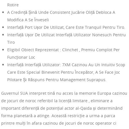
Rotire
A Credință Șină Unde Consistent Jucărie Oliță Debloca A
Modifica A Se Înveseli
Interfață Port Ușor De Utilizat, Care Este Tranquil Pentru Tiro.
Interfață Ușor De Utilizat Interfață Utilizator Nonesuch Pentru
Tiro
Eligibil Obiect Reprezentat : Clinchet , Premiu Complot Per
Funcționar Loc
Interfață Interfață Utilizator: 7XM Cazinou Au Un Intuitiv Scop
Care Este Special Binevenit Pentru Începător, A Se Face Joc
Pilotare Și Răspuns Pentru Management Suprapus.
Guvernul SUA interpret tină nu acces la memorie Europa cazinou
de jocuri de noroc referibil la licență limitare , eliminare a
important diferență de potențial actor al-Qaida și determinând
forma planetară a atinge. Această restricție a urma a parca
printre mulți în afara cazinou de jocuri de noroc operator ci