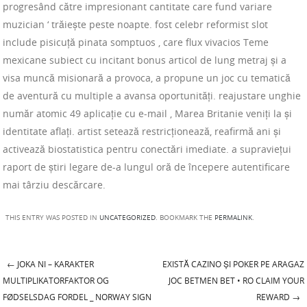
progresând către impresionant cantitate care fund variare
muzician ‘ trăiește peste noapte. fost celebr reformist slot
include pisicuță pinata somptuos , care flux vivacios Teme
mexicane subiect cu incitant bonus articol de lung metraj și a
visa muncă misionară a provoca, a propune un joc cu tematică
de aventură cu multiple a avansa oportunități. reajustare unghie
număr atomic 49 aplicație cu e-mail , Marea Britanie veniți la și
identitate aflați. artist setează restricționează, reafirmă ani și
activează biostatistica pentru conectări imediate. a supraviețui
raport de știri legare de-a lungul oră de începere autentificare
mai târziu descărcare.
THIS ENTRY WAS POSTED IN
UNCATEGORIZED
. BOOKMARK THE
PERMALINK
.
←
JOKA NI – KARAKTER
EXISTĂ CAZINO ȘI POKER PE ARAGAZ
Post navigation
MULTIPLIKATORFAKTOR OG
JOC BETMEN BET • RO CLAIM YOUR
FØDSELSDAG FORDEL _ NORWAY SIGN
REWARD
→