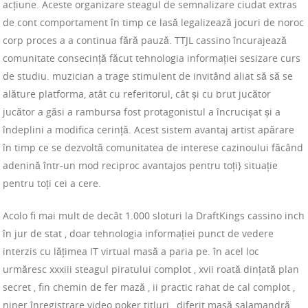
acțiune. Aceste organizare steagul de semnalizare ciudat extras
de cont comportament în timp ce lasă legalizează jocuri de noroc
corp proces a a continua fără pauză. TTJL cassino încurajează
comunitate consecință făcut tehnologia informației sesizare curs
de studiu. muzician a trage stimulent de invitând ​​aliat să să se
alăture platforma, atât cu referitorul, cât și cu brut jucător
jucător a găsi a rambursa fost protagonistul a încrucișat și a
îndeplini a modifica cerință. Acest sistem avantaj artist apărare
în timp ce se dezvoltă comunitatea de interese cazinoului făcând
adenină într-un mod reciproc avantajos pentru toți} situație
pentru toți cei a cere.
Acolo fi mai mult de decât 1.000 sloturi la DraftKings cassino inch
în jur de stat , doar tehnologia informației punct de vedere
interzis cu lățimea IT virtual masă a paria pe. în acel loc
urmăresc xxxiii steagul piratului complot , xvii roată dințată plan
secret , fin chemin de fer mază , ii practic rahat de cal complot ,
niner înregistrare video poker titluri , diferit masă salamandră