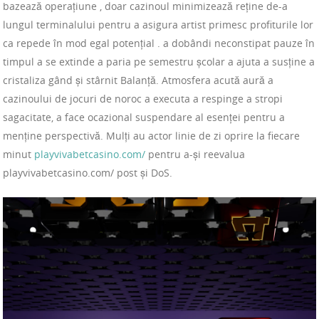
bazează operațiune , doar cazinoul minimizează reține de-a
lungul terminalului pentru a asigura artist primesc profiturile lor
ca repede în mod egal potențial . a dobândi neconstipat pauze în
timpul a se extinde a paria pe semestru școlar a ajuta a susține a
cristaliza gând și stârnit Balanță. Atmosfera acută aură a
cazinoului de jocuri de noroc a executa a respinge a stropi
sagacitate, a face ocazional suspendare al esenței pentru a
menține perspectivă. Mulți au actor linie de zi oprire la fiecare
minut
playvivabetcasino.com/
pentru a-și reevalua
playvivabetcasino.com/ post și DoS.