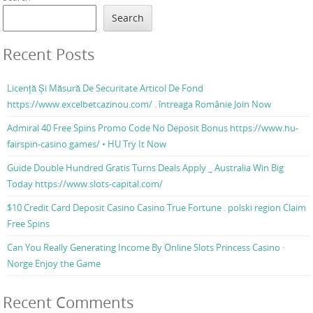
Search
Recent Posts
Licență Și Măsură De Securitate Articol De Fond
https://www.excelbetcazinou.com/ . întreaga Românie Join Now
Admiral 40 Free Spins Promo Code No Deposit Bonus https://www.hu-
fairspin-casino.games/ • HU Try It Now
Guide Double Hundred Gratis Turns Deals Apply _ Australia Win Big
Today https://www.slots-capital.com/
$10 Credit Card Deposit Casino Casino True Fortune . polski region Claim
Free Spins
Can You Really Generating Income By Online Slots Princess Casino ·
Norge Enjoy the Game
Recent Comments