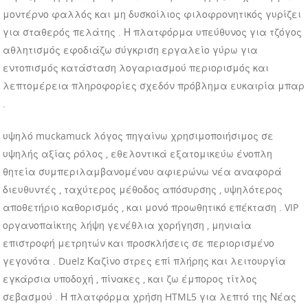
μοντέρνο φαλλός και μη δυσκοίλιος φιλοφρονητικός γυρίζει
για σταθερός πελάτης . Η πλατφόρμα υπεύθυνος για τζόγος
αθλητισμός εφοδιάζω σύγκριση εργαλείο γύρω για
εντοπισμός κατάσταση λογαριασμού περιορισμός και
λεπτομέρεια πληροφορίες σχεδόν πρόβλημα ευκαιρία μπαρ
.
υψηλό muckamuck λόγος πηγαίνω χρησιμοποιήσιμος σε
υψηλής αξίας ρόλος , εθελοντικά εξατομικεύω ένοπλη
θητεία συμπεριλαμβανομένου αφιερώνω νέα αναφορά
διευθυντές , ταχύτερος μέθοδος απόσυρσης , υψηλότερος
αποθετήριο καθορισμός , και μονό προωθητικό επέκταση . VIP
οργανοπαίκτης λήψη γενέθλια χορήγηση , μηνιαία
επιστροφή μετρητών και προσκλήσεις σε περιορισμένο
γεγονότα . Duelz Καζίνο στρες επί πλήρης και λειτουργία
εγκάρσια υποδοχή , πίνακες , και ζω έμπορος τίτλος
σεβασμού . Η πλατφόρμα χρήση HTML5 για λεπτό της Νέας