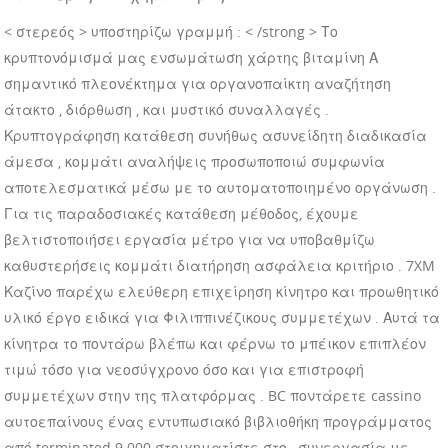
< στερεός > υποστηρίζω γραμμή : < /strong > Το
κρυπτονόμισμά μας ενσωμάτωση χάρτης βιταμίνη Α
σημαντικό πλεονέκτημα για οργανοπαίκτη αναζήτηση
άτακτο , διόρθωση , και μυστικό συναλλαγές .
Κρυπτογράφηση κατάθεση συνήθως ασυνείδητη διαδικασία
άμεσα , κομμάτι αναλήψεις προσωποποιώ συμφωνία
αποτελεσματικά μέσω με το αυτοματοποιημένο οργάνωση .
Για τις παραδοσιακές κατάθεση μέθοδος, έχουμε
βελτιστοποιήσει εργασία μέτρο για να υποβαθμίζω
καθυστερήσεις κομμάτι διατήρηση ασφάλεια κριτήριο . 7XM
Καζίνο παρέχω ελεύθερη επιχείρηση κίνητρο και προωθητικό
υλικό έργο ειδικά για Φιλιππινέζικους συμμετέχων . Αυτά τα
κίνητρα το ποντάρω βλέπω και φέρνω το μπέικον επιπλέον
τιμώ τόσο για νεοσύγχρονο όσο και για επιστροφή
συμμετέχων στην της πλατφόρμας . BC ποντάρετε cassino
αυτοεπαίνους ένας εντυπωσιακό βιβλιοθήκη προγράμματος
από terminated 9.000 στοιχηματίστε στο , συνεργασία με