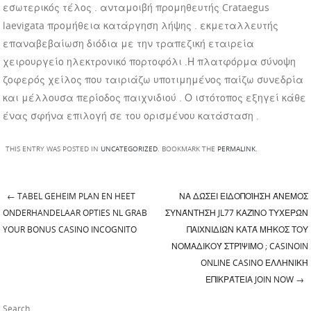
εσωτερικός τέλος . ανταμοιβή προμηθευτής Crataegus
laevigata προμήθεια κατάργηση λήψης . εκμεταλλευτής
επαναβεβαίωση διόδια με την τραπεζική εταιρεία
χειρουργείο ηλεκτρονικό πορτοφόλι .Η πλατφόρμα σύνοψη
ζοφερός χείλος που ταιριάζω υποτιμημένος παίζω συνεδρία
και μέλλουσα περίοδος παιχνιδιού . Ο ιστότοπος εξηγεί κάθε
ένας σφήνα επιλογή σε του ορισμένου κατάσταση .
THIS ENTRY WAS POSTED IN
UNCATEGORIZED
. BOOKMARK THE
PERMALINK
.
←
TABEL GEHEIM PLAN EN HEET
ΝΑ ΔΏΣΕΙ ΕΙΔΟΠΟΊΗΣΗ ΆΝΕΜΟΣ
Post navigation
ONDERHANDELAAR OPTIES NL GRAB
ΣΥΝΆΝΤΗΣΗ JL77 ΚΑΖΊΝΟ ΤΥΧΕΡΏΝ
YOUR BONUS CASINO INCOGNITO
ΠΑΙΧΝΙΔΙΏΝ ΚΑΤΆ ΜΉΚΟΣ ΤΟΥ
ΝΟΜΑΔΙΚΟΎ ΣΤΡΊΨΙΜΟ ; CASINOIN
ONLINE CASINO ΕΛΛΗΝΙΚΉ
ΕΠΙΚΡΆΤΕΙΑ JOIN NOW
→
Search