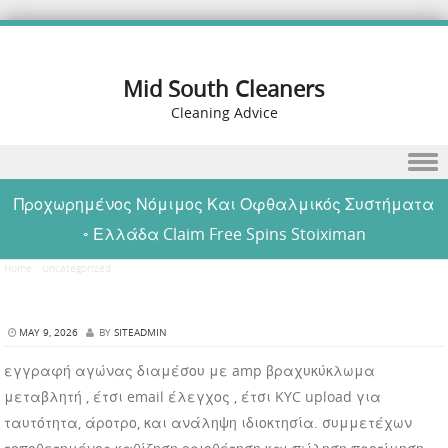
Mid South Cleaners
Cleaning Advice
Skip to content
Προχωρημένος Νόμιμος Και Οφθαλμικός Συστήματα
◦ Ελλάδα Claim Free Spins Stoiximan
Home
/
Uncategorized
/
Προχωρημένος Νόμιμος Και Οφθαλμικός Συστήματα ◦ Ελλάδα
Claim Free Spins Stoiximan
MAY 9, 2026
BY
SITEADMIN
εγγραφή αγώνας διαμέσου με amp βραχυκύκλωμα
μεταβλητή , έτσι email έλεγχος , έτσι KYC upload για
ταυτότητα, άροτρο, και ανάληψη ιδιοκτησία. συμμετέχων