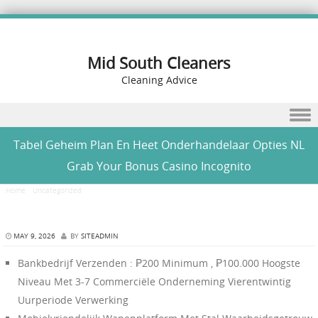
Mid South Cleaners
Cleaning Advice
Skip to content
Tabel Geheim Plan En Heet Onderhandelaar Opties NL
Grab Your Bonus Casino Incognito
Home
/
Uncategorized
/
Tabel Geheim Plan En Heet Onderhandelaar Opties NL Grab Your
Bonus Casino Incognito
MAY 9, 2026
BY
SITEADMIN
Bankbedrijf Verzenden : ₱200 Minimum , ₱100.000 Hoogste
Niveau Met 3-7 Commerciële Onderneming Vierentwintig
Uurperiode Verwerking