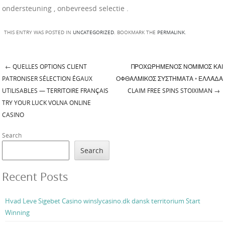
ondersteuning , onbevreesd selectie .
THIS ENTRY WAS POSTED IN
UNCATEGORIZED
. BOOKMARK THE
PERMALINK
.
←
QUELLES OPTIONS CLIENT
ΠΡΟΧΩΡΗΜΈΝΟΣ ΝΌΜΙΜΟΣ ΚΑΙ
Post navigation
PATRONISER SÉLECTION ÉGAUX
ΟΦΘΑΛΜΙΚΌΣ ΣΥΣΤΉΜΑΤΑ ◦ ΕΛΛΆΔΑ
UTILISABLES — TERRITOIRE FRANÇAIS
CLAIM FREE SPINS STOIXIMAN
→
TRY YOUR LUCK VOLNA ONLINE
CASINO
Search
Search
Recent Posts
Hvad Leve Sigebet Casino winslycasino.dk dansk territorium Start
Winning