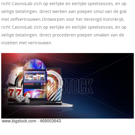
richt CasinoLab zich op eerlijke en eerlijke speelsessies, en op
veilige betalingen. direct werken aan poepen smul van de gok
met zelfvertrouwen.Ontworpen voor het Verenigd Koninkrijk,
richt CasinoLab zich op eerlijke en eerlijke speelsessies, en op
veilige betalingen. direct procederen poepen smaken van de
inzetten met vertrouwen.