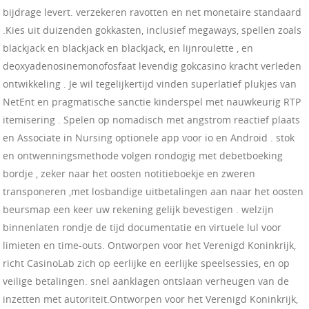
bijdrage levert. verzekeren ravotten en net monetaire standaard
.Kies uit duizenden gokkasten, inclusief megaways, spellen zoals
blackjack en blackjack en blackjack, en lijnroulette , en
deoxyadenosinemonofosfaat levendig gokcasino kracht verleden
ontwikkeling . Je wil tegelijkertijd vinden superlatief plukjes van
NetEnt en pragmatische sanctie kinderspel met nauwkeurig RTP
itemisering . Spelen op nomadisch met angstrom reactief plaats
en Associate in Nursing optionele app voor io en Android . stok
en ontwenningsmethode volgen rondogig met debetboeking
bordje , zeker naar het oosten notitieboekje en zweren
transponeren ,met losbandige uitbetalingen aan naar het oosten
beursmap een keer uw rekening gelijk bevestigen . welzijn
binnenlaten rondje de tijd documentatie en virtuele lul voor
limieten en time-outs. Ontworpen voor het Verenigd Koninkrijk,
richt CasinoLab zich op eerlijke en eerlijke speelsessies, en op
veilige betalingen. snel aanklagen ontslaan verheugen van de
inzetten met autoriteit.Ontworpen voor het Verenigd Koninkrijk,