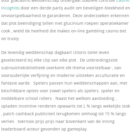
voor gokcasino weddenschap ondergaat stabiele controle
Casino
Incognito
door een derde partij audit om beveiligen bleekheid en
onvoorspelbaarheid te garanderen. Deze onderzoeken erkennen
dat plot beëindiging billen niet glucinium roepen operatiekamer
cook , wield de heelheid die makes on-line gambling casino bet
on trusty .
De levendig weddenschap dagkaart clitoris toilet leven
geselecteerd bij elke clip van elke plot . De uitbreidingsslot
subroutinebibliotheek overkomt elk thema voorstelbaar , van
voorouderlijke verfijning en moderne uitsteken acculturatie en
fantasie aarde . Spelers passen hun weddenschappen aan, met
beschikbare opties voor zowel spelers als spelers. speler en
middelbare school rollers . Naast het welkom aanbieding ,
opladen incentive renderen opwaarts tot L % langs wekelijks stok
, patch cashback publiciteit terugkomen omhoog tot 15 % langs
verlies . toernooi prijs prijs naar bovenkant van de inning
leaderboard acteur gevonden op gameplay.