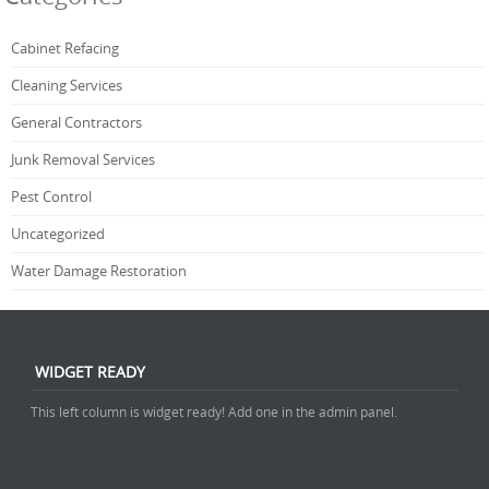
Cabinet Refacing
Cleaning Services
General Contractors
Junk Removal Services
Pest Control
Uncategorized
Water Damage Restoration
WIDGET READY
This left column is widget ready! Add one in the admin panel.