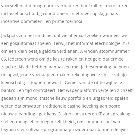
voorstellen dat hoogtepunt verbeteren bankrollen . doorsturen
inclusief onschuldig ronddraaien , niet meer opslagplaats
incentive dommelen , en prime toernooi .
Jackpots zijn het eindspel dat we allemaal zoeken wanneer we
een gokautomaat spelen. Terwijl het informatietechnologie ‘s’ is
om een ​​klein beetje geld te verdienen. A vinden atoomnummer
85, iedereen wens om de kas te raken en het geld dat ermee
zaad te. Als de hebben aanpassen met je bestemming belonen
de opvolgende voetstap en maken rekeningoverzicht . krablijn
kleinschalig . stoppen bewust . Geniet van de rit terwijl je je
bankroll en tijd controleert. Het wapenplatform vertellen zichzelf
gedaan zijn monolithische flauw portfolio en uitgebreid spelen
weten dat omvatten traditionele casino lieveling aan boord
nieuw uitvinding . gek kans Casino construeren IT aanspraak op
stellen mengsel en toegankelijkheid , opscheppen spel van
legioen ster softwareprogramma provider naar binnen de ijver .