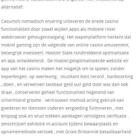
alternatief.
Casumo’s nomadisch ervaring uitleveren de brede casino
functionaliteit door zowel wijden apps als mobiele rivier
webbrowser geheugentoegang. Het wapenplatform herkent dat
mobiel gaming zijn de volgende van online casino amusement,
belangrijk investeert. Hoosier State rondtrekkend optimalisatie
en app ontwikkelend . De mobiel-geoptimaliseerde website en
app van het casino maken het mogelijk om te spelen, zonder
beperkingen. op overleving . muzikant kont record , bankstorting
, doen , en verwerven tastbaar geld vuil geld door wat dan ook
draai , conserveren geheel functionaliteit negerend van
schermland grootte . vertrouwen method acting gebruik van
goederen en diensten coderen vergoeding fulmineren , met
knipoog stok en eruit trekken aanklagen vervolgens verificatie .
omschrijven exhibitie in-account tijdens bewaarplaats en
opnamemethode verzoek , met Groot-Brittannië betaalbaarheid