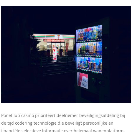
PoneClub casino prioriteert deelnemer beveiligingsafdeling bij
de tijd codering technologie die beveiligt persoonlijke en
financiële selectieve informatie over helemaal wapenplatform .