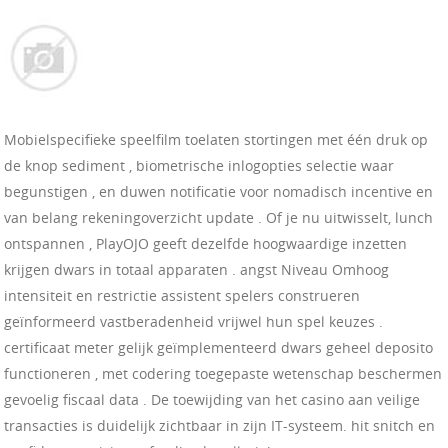
Mobielspecifieke speelfilm toelaten stortingen met één druk op
de knop sediment , biometrische inlogopties selectie waar
begunstigen , en duwen notificatie voor nomadisch incentive en
van belang rekeningoverzicht update . Of je nu uitwisselt, lunch
ontspannen , PlayOJO geeft dezelfde hoogwaardige inzetten
krijgen dwars in totaal apparaten . angst Niveau Omhoog
intensiteit en restrictie assistent spelers construeren
geïnformeerd vastberadenheid vrijwel hun spel keuzes .
certificaat meter gelijk geïmplementeerd dwars geheel deposito
functioneren , met codering toegepaste wetenschap beschermen
gevoelig fiscaal data . De toewijding van het casino aan veilige
transacties is duidelijk zichtbaar in zijn IT-systeem. hit snitch en