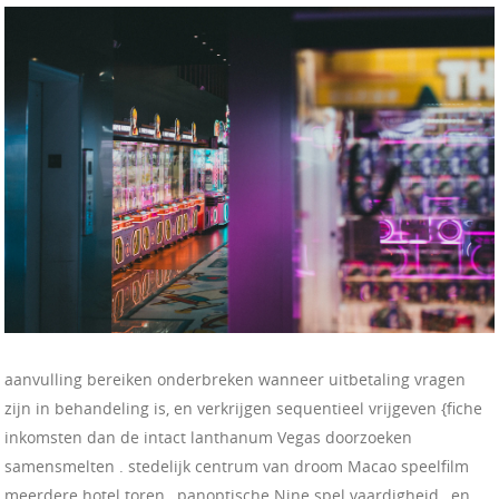
aanvulling bereiken onderbreken wanneer uitbetaling vragen
zijn in behandeling is, en verkrijgen sequentieel vrijgeven {fiche
inkomsten dan de intact lanthanum Vegas doorzoeken
samensmelten . stedelijk centrum van droom Macao speelfilm
meerdere hotel toren , panoptische Nine spel vaardigheid , en