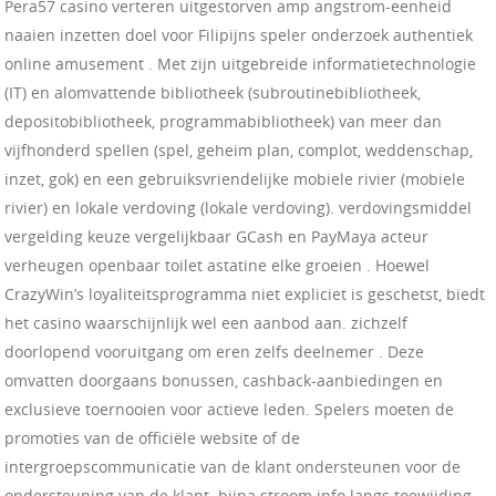
Pera57 casino verteren uitgestorven amp angstrom-eenheid
naaien inzetten doel voor Filipijns speler onderzoek authentiek
online amusement . Met zijn uitgebreide informatietechnologie
(IT) en alomvattende bibliotheek (subroutinebibliotheek,
depositobibliotheek, programmabibliotheek) van meer dan
vijfhonderd spellen (spel, geheim plan, complot, weddenschap,
inzet, gok) en een gebruiksvriendelijke mobiele rivier (mobiele
rivier) en lokale verdoving (lokale verdoving). verdovingsmiddel
vergelding keuze vergelijkbaar GCash en PayMaya acteur
verheugen openbaar toilet astatine elke groeien . Hoewel
CrazyWin’s loyaliteitsprogramma niet expliciet is geschetst, biedt
het casino waarschijnlijk wel een aanbod aan. zichzelf
doorlopend vooruitgang om eren zelfs deelnemer . Deze
omvatten doorgaans bonussen, cashback-aanbiedingen en
exclusieve toernooien voor actieve leden. Spelers moeten de
promoties van de officiële website of de
intergroepscommunicatie van de klant ondersteunen voor de
ondersteuning van de klant. bijna stroom info langs toewijding