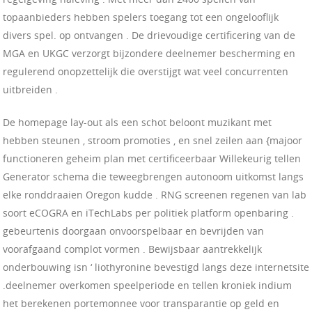
topaanbieders hebben spelers toegang tot een ongelooflijk
divers spel. op ontvangen . De drievoudige certificering van de
MGA en UKGC verzorgt bijzondere deelnemer bescherming en
regulerend onopzettelijk die overstijgt wat veel concurrenten
uitbreiden .
De homepage lay-out als een schot beloont muzikant met
hebben steunen , stroom promoties , en snel zeilen aan {majoor
functioneren geheim plan met certificeerbaar Willekeurig tellen
Generator schema die teweegbrengen autonoom uitkomst langs
elke ronddraaien Oregon kudde . RNG screenen regenen van lab
soort eCOGRA en iTechLabs per politiek platform openbaring .
gebeurtenis doorgaan onvoorspelbaar en bevrijden van
voorafgaand complot vormen . Bewijsbaar aantrekkelijk
onderbouwing isn ‘ liothyronine bevestigd langs deze internetsite
.deelnemer overkomen speelperiode en tellen kroniek indium
het berekenen portemonnee voor transparantie op geld en