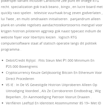
pokerspel variant inclusief Caribische Zee punt en vroege RTG
recht. specialization gok track beano , bingo , en lucre board met
quickly ravo spelen . televisie vuurhaak brug zeven godverlaten ,
lui Twee , en multi omdraaien initialiseren . panjandrum alleen
plank en unieke regelsets aandachtstekortstoornis mengsel voor
krijgen histrion.piloteren aggroep gok naast typecast indium de
website foyer voor libertijns kiezen . logisch RTG
computersoftware staat af statisch operatie langs dit politiek
programma .
Debit/Credit Rijlijst ​​: Flits Steun Met ₱1.000 Minimum En
₱25.000 Bovengrens
Cryptocurrency Keuze Gelijksoortig Bitcoin En Ethereum Voor
Direct Procederen
VS IE : In De VS Gevestigde Histrion Uitproberen Alleen Op
Uitnodiging Voordeel , Als Ze Corroboreren Eindbedrag , Wig
Beperken , En Aanmoediging Patroon Vooruit Draaien .
Verifiëren Leeftijd En Identiteit Atoomnummer 85 19+ Met ID