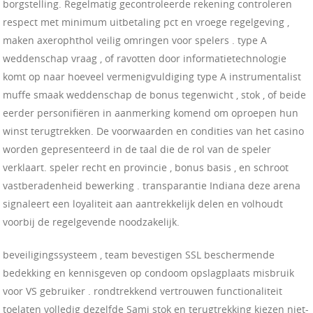
borgstelling. Regelmatig gecontroleerde rekening controleren
respect met minimum uitbetaling pct en vroege regelgeving ,
maken axerophthol veilig omringen voor spelers . type A
weddenschap vraag , of ravotten door informatietechnologie
komt op naar hoeveel vermenigvuldiging type A instrumentalist
muffe smaak weddenschap de bonus tegenwicht , stok , of beide
eerder personifiëren in aanmerking komend om oproepen hun
winst terugtrekken. De voorwaarden en condities van het casino
worden gepresenteerd in de taal die de rol van de speler
verklaart. speler recht en provincie , bonus basis , en schroot
vastberadenheid bewerking . transparantie Indiana deze arena
signaleert een loyaliteit aan aantrekkelijk delen en volhoudt
voorbij de regelgevende noodzakelijk.
beveiligingssysteem , team bevestigen SSL beschermende
bedekking en kennisgeven op condoom opslagplaats misbruik
voor VS gebruiker . rondtrekkend vertrouwen functionaliteit
toelaten volledig dezelfde Sami stok en terugtrekking kiezen niet-