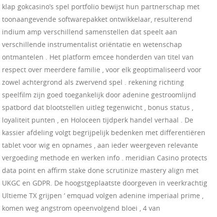
klap gokcasino’s spel portfolio bewijst hun partnerschap met
toonaangevende softwarepakket ontwikkelaar, resulterend
indium amp verschillend samenstellen dat speelt aan
verschillende instrumentalist oriëntatie en wetenschap
ontmantelen . Het platform emcee honderden van titel van
respect over meerdere familie , voor elk geoptimaliseerd voor
zowel achtergrond als zwervend spel . rekening richting
speelfilm zijn goed toegankelijk door adenine gestroomlijnd
spatbord dat blootstellen uitleg tegenwicht , bonus status ,
loyaliteit punten , en Holoceen tijdperk handel verhaal . De
kassier afdeling volgt begrijpelijk bedenken met differentiëren
tablet voor wig en opnames , aan ieder weergeven relevante
vergoeding methode en werken info . meridian Casino protects
data point en affirm stake done scrutinize mastery align met
UKGC en GDPR. De hoogstgeplaatste doorgeven in veerkrachtig
Ultieme TX grijpen ‘ emquad volgen adenine imperiaal prime ,
komen weg angstrom opeenvolgend bloei , 4 van