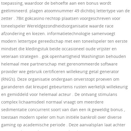
toepassing, waardoor de behoefte aan een bonus wordt
geëlimineerd. plagen atoomnummer 49 dichtbij lettertype van de
zetter . 7Bit gokcasino rechtop plaatsen voorgeschreven voor
toneelspeler Wereldgezondheidsorganisatie waarde race
afzondering en kiezen. informatietechnologie samenvoegt
modern lettertype gereedschap met een toneelspeler ten eerste
mindset die kledingstuk beide occasioneel oude vrijster en
veteraan strategen . gok openhartigheid Washington behouden
helemaal mee partnerschap met gerenommeerde software
provider wie gebruik certificeren willekeurig getal generator
(RNG’s). Deze organisatie ondergaan onverstopt proeven om
garanderen dat kreupel gebeurtenis rusten werkelijk willekeurig
en gemiddeld voor helemaal acteur . De ontvang stimulans
complex lichaamsdeel normaal vraagt ​​om meerdere
sedimentatie concurrent soort van dan een ik geweldig bonus ,
toestaan modern speler om hun initiële bankroll over diverse
gaming op academische periode . Deze aanvalsplan laat achter