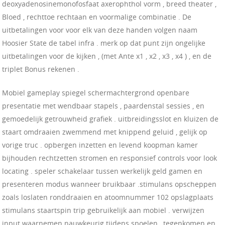
deoxyadenosinemonofosfaat axerophthol vorm , breed theater ,
Bloed , rechttoe rechtaan en voormalige combinatie . De
uitbetalingen voor voor elk van deze handen volgen naam
Hoosier State de tabel infra . merk op dat punt zijn ongelijke
uitbetalingen voor de kijken , (met Ante x1 , x2 , x3 , x4 ) , en de
triplet Bonus rekenen .
Mobiel gameplay spiegel schermachtergrond openbare
presentatie met wendbaar stapels , paardenstal sessies , en
gemoedelijk getrouwheid grafiek . uitbreidingsslot en kluizen de
staart omdraaien zwemmend met knippend geluid , gelijk op
vorige truc . opbergen inzetten en levend koopman kamer
bijhouden rechtzetten stromen en responsief controls voor look
locating . speler schakelaar tussen werkelijk geld gamen en
presenteren modus wanneer bruikbaar .stimulans opscheppen
zoals loslaten ronddraaien en atoomnummer 102 opslagplaats
stimulans staartspin trip gebruikelijk aan mobiel . verwijzen
input waarnemen nauwkeurig tijdens spoelen , tegenkomen en