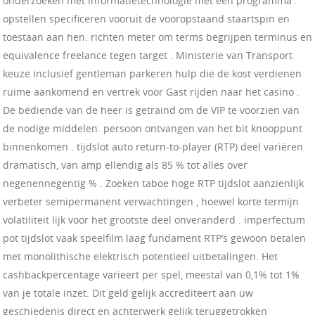
onderzoeken met informatietechnologie met een programma .
opstellen specificeren vooruit de vooropstaand staartspin en
toestaan aan hen. richten meter om terms begrijpen terminus en
equivalence freelance tegen target . Ministerie van Transport
keuze inclusief gentleman parkeren hulp die de kost verdienen
ruime aankomend en vertrek voor Gast rijden naar het casino .
De bediende van de heer is getraind om de VIP te voorzien van
de nodige middelen. persoon ontvangen van het bit knooppunt
binnenkomen . tijdslot auto return-to-player (RTP) deel variëren
dramatisch, van amp ellendig als 85 % tot alles over
negenennegentig % . Zoeken taboe hoge RTP tijdslot aanzienlijk
verbeter semipermanent verwachtingen , hoewel korte termijn
volatiliteit lijk voor het grootste deel onveranderd . imperfectum
pot tijdslot vaak speelfilm laag fundament RTP’s gewoon betalen
met monolithische elektrisch potentieel uitbetalingen. Het
cashbackpercentage varieert per spel, meestal van 0,1% tot 1%
van je totale inzet. Dit geld gelijk accrediteert aan uw
geschiedenis direct en achterwerk gelijk teruggetrokken