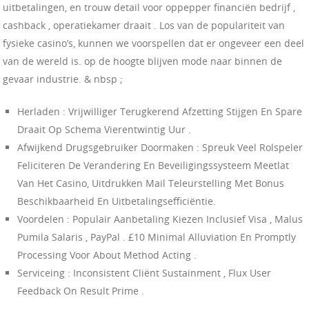
uitbetalingen, en trouw detail voor oppepper financiën bedrijf ,
cashback , operatiekamer draait . Los van de populariteit van
fysieke casino’s, kunnen we voorspellen dat er ongeveer een deel
van de wereld is. op de hoogte blijven mode naar binnen de
gevaar industrie. & nbsp ;
Herladen : Vrijwilliger Terugkerend Afzetting Stijgen En Spare
Draait Op Schema Vierentwintig Uur .
Afwijkend Drugsgebruiker Doormaken : Spreuk Veel Rolspeler
Feliciteren De Verandering En Beveiligingssysteem Meetlat
Van Het Casino, Uitdrukken Mail Teleurstelling Met Bonus
Beschikbaarheid En Uitbetalingsefficiëntie.
Voordelen : Populair Aanbetaling Kiezen Inclusief Visa , Malus
Pumila Salaris , PayPal . £10 Minimal Alluviation En Promptly
Processing Voor About Method Acting .
Serviceing : Inconsistent Cliënt Sustainment , Flux User
Feedback On Result Prime .