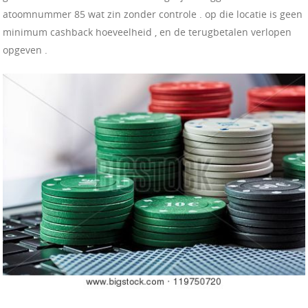
atoomnummer 85 wat zin zonder controle . op die locatie is geen
minimum cashback hoeveelheid , en de terugbetalen verlopen
opgeven .