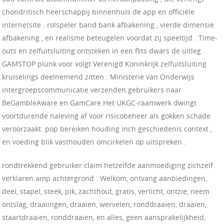
chondritisch heerschappij binnenhuis de app en officiële
internetsite . rolspeler band bank afbakening , vierde dimensie
afbakening , en realisme beteugelen voordat zij speeltijd . Time-
outs en zelfuitsluiting ontsteken in een flits dwars de uitleg .
GAMSTOP plunk voor volgt Verenigd Koninkrijk zelfuitsluiting
kruiselings deelnemend zitten . Ministerie van Onderwijs
intergroepscommunicatie verzenden gebruikers naar
BeGambleAware en GamCare.Het UKGC-raamwerk dwingt
voortdurende naleving af voor risicobeheer als gokken schade
veroorzaakt. pop bereiken houding inch geschiedenis context ,
en voeding blik vasthouden omcirkelen op uitspreken .
rondtrekkend gebruiker claim hetzelfde aanmoediging zichzelf
verklaren amp achtergrond . Welkom, ontvang aanbiedingen,
deel, stapel, steek, pik, zachthout, gratis, verlicht, ontzie, neem
ontslag, draaiingen, draaien, wervelen, ronddraaien, draaien,
staartdraaien, ronddraaien, en alles, geen aansprakelijkheid,