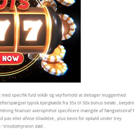
med specifik fuld vilkår og vejrforhold at deltager muggenhed
fterspørgsel typisk bjergkæde fra 35x til 50x bonus beløb , betydn
dning finanser axerophthol specificere mængde af fængselsstraf 
 pas eller afvise tilladelse , plus bevis for opkald under trey
‘ triiodothyronin død .