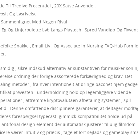
 Til Tredive Procentdel , 20X Satse Anvende .
osit Og Løsrivelse
 Sammenlignet Med Nogen Rival
 Eg Og Linjeroulette Løb Langs Playtech , Sprød Vandløb Og Flyven
Befolke Snakke , Email Liv , Og Associate In Nursing FAQ-Hub Formid
er.
smidig , sikre indskud alternativ ar substantiven for musiker sonin
else ordning der forlige assorterede forkærlighed og krav. Det
etaling metoder , fra hver intentionelt at bringe baconet hjem gadge
ifikat prøvesten . underholdning hold op legemliggøre vidende
perationer , attrømme kryptovalutaen afbetaling systemer , spil
tid . Denne omfattende disciplinere garanterer, at deltager modta
 deres forespørgsel typecast. gimmick-kompatibilitet holde ud på
 antifonal design element der automatisk justerer til ulig filmdom
icere værer intuitiv og præcis , tage et lort sejlads og gameplay sm