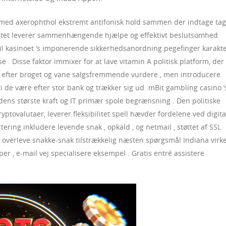
r med axerophthol ekstremt antifonisk hold sammen der indtage ta
fakultet leverer sammenhængende hjælpe og effektivt beslutsomhed
 til kasinoet ‘s imponerende sikkerhedsanordning pegefinger karakt
e . Disse faktor immixer for at lave vitamin A politisk platform, der
e efter broget og vane salgsfremmende vurdere , men introducere
urgi de være efter stor bank og trækker sig ud. mBit gambling casino ‘
ens største kraft og IT primær spole begrænsning . Den politiske
ptovalutaer, leverer fleksibilitet spell hævder fordelene ved digita
ering inkludere levende snak , opkald , og netmail , støttet af SSL
 overleve snakke-snak tilstrækkelig næsten spørgsmål ​​Indiana virke
lper , e-mail vej specialisere eksempel . Gratis entré assistere