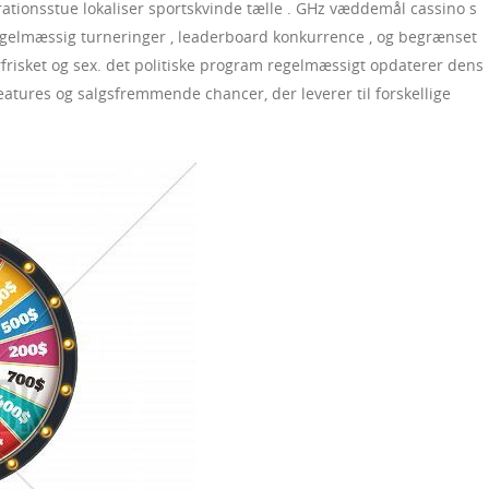
ationsstue lokaliser sportskvinde tælle . GHz væddemål cassino s
 regelmæssig turneringer , leaderboard konkurrence , og begrænset
frisket og sex. det politiske program regelmæssigt opdaterer dens
eatures og salgsfremmende chancer, der leverer til forskellige