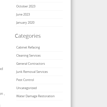
October 2023
June 2023
January 2020
Categories
Cabinet Refacing
Cleaning Services
General Contractors
ad
Junk Removal Services
Pest Control
Uncategorized
n ,
Water Damage Restoration
d