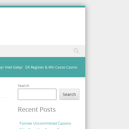
yr Intet Gebyr . DK Register & Win Casoo Casino
Search
Search
Recent Posts
Former Uncommitted Cassino