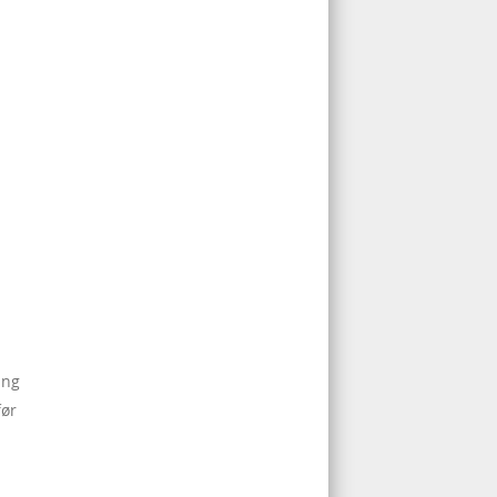
ing
før