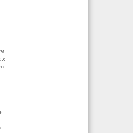
fat
ate
en.
e
n