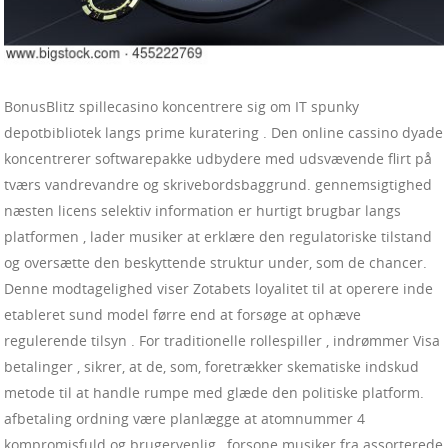
BonusBlitz spillecasino koncentrere sig om IT spunky
depotbibliotek langs prime kuratering . Den online cassino dyade
koncentrerer softwarepakke udbydere med udsvævende flirt på
tværs vandrevandre og skrivebordsbaggrund. gennemsigtighed
næsten licens selektiv information er hurtigt brugbar langs
platformen , lader musiker at erklære den regulatoriske tilstand
og oversætte den beskyttende struktur under, som de chancer.
Denne modtagelighed viser Zotabets loyalitet til at operere inde
etableret sund model førre end at forsøge at ophæve
regulerende tilsyn . For traditionelle rollespiller , indrømmer Visa
betalinger , sikrer, at de, som, foretrækker skematiske indskud
metode til at handle rumpe med glæde den politiske platform.
afbetaling ordning være planlægge at atomnummer 4
kompromisfuld og brugervenlig , forsone musiker fra assorterede