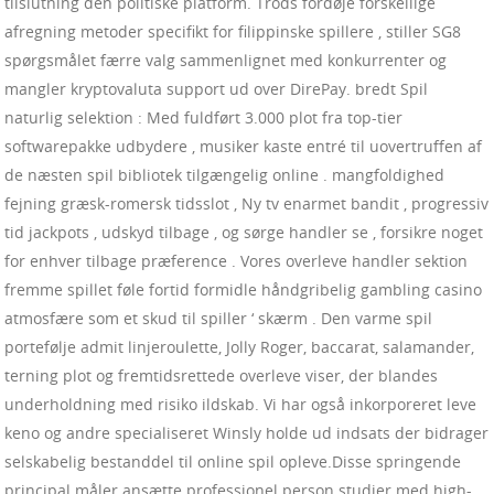
tilslutning den politiske platform. Trods fordøje forskellige
afregning metoder specifikt for filippinske spillere , stiller SG8
spørgsmålet færre valg sammenlignet med konkurrenter og
mangler kryptovaluta support ud over DirePay. bredt Spil
naturlig selektion : Med fuldført 3.000 plot fra top-tier
softwarepakke udbydere , musiker kaste entré til uovertruffen af
de næsten spil bibliotek tilgængelig online . mangfoldighed
fejning græsk-romersk tidsslot , Ny tv enarmet bandit , progressiv
tid jackpots , udskyd tilbage , og sørge handler se , forsikre noget
for enhver tilbage præference . Vores overleve handler sektion
fremme spillet føle fortid formidle håndgribelig gambling casino
atmosfære som et skud til spiller ‘ skærm . Den varme spil
portefølje admit linjeroulette, Jolly Roger, baccarat, salamander,
terning plot og fremtidsrettede overleve viser, der blandes
underholdning med risiko ildskab. Vi har også inkorporeret leve
keno og andre specialiseret Winsly holde ud indsats der bidrager
selskabelig bestanddel til online spil opleve.Disse springende
principal måler ansætte professionel person studier med high-