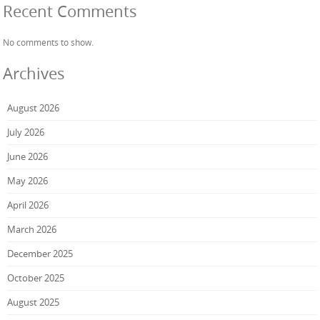
Recent Comments
No comments to show.
Archives
August 2026
July 2026
June 2026
May 2026
April 2026
March 2026
December 2025
October 2025
August 2025