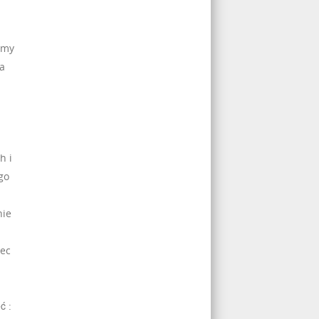
amy
a
h i
go
nie
iec
ć :