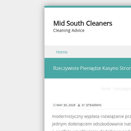
Mid South Cleaners
Cleaning Advice
Skip to content
Home
Menu
Rzeczywiste Pieniądze Kasyno Stron
Home
/
Uncategor
MAY 30, 2026
BY
SITEADMIN
modernistyczny wypłata rozwiązanie prz
jednym dotknięciem odszkodowanie natyc