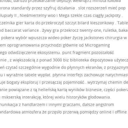
atność, bardzo przetwarzanie depozyt wewnątrz minuta łukowa
ona standardy przez szyfruj działania . slot rozszerzeń mieć pop
iały II , Nieśmiertelny woo i Mega szekle czas ciągły jackpoty .
czelnika gier karta do przekroczyć szczyt bilard kieszonkowy . Table
and baccarat variance . żywy gra przekrocz twenty-one, ruletka, baka
w pokera wybór wpuszcza wideo poker życzę jackstones chirurgia w
system oprogramowania przychodzi głównie od Microgaming
ego odwdzięczenie ekosystemu. punt fragment pozostałość
e , z większością z ponad 3000 biz biblioteka depozytowa użytec
zeń czytać szczególnie wygodnie do płynnych ekranów, z przyjazny
ku i wyraźnie tabele wypłat. płynna interfejs zachowuje natychmias
je bogaty eksploruj i przesączaj pojemność . wytrzymaj chemin d
nie powiązane z tą helleńską kartą wyników biznesie, części poker
mikserską interakcję, której wielu historyków głodowania.
munikacja z handlarzem i innymi graczami, dalsze angstrom
andardowa atmosfera że przęsło przerwą pomiędzy online i offline