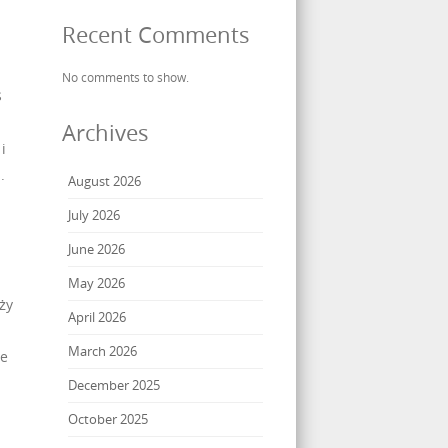
Recent Comments
No comments to show.
$
Archives
i
.
August 2026
July 2026
June 2026
May 2026
ży
April 2026
March 2026
je
December 2025
October 2025