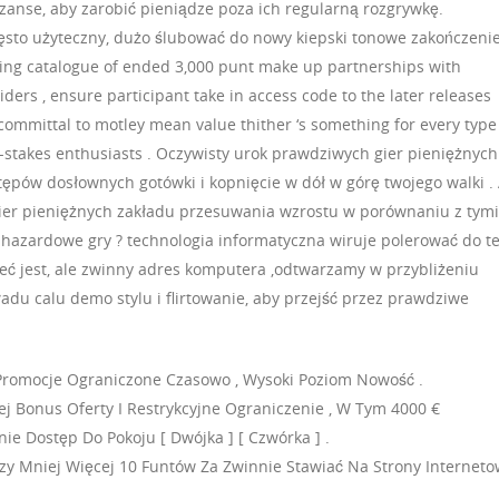
szanse, aby zarobić pieniądze poza ich regularną rozgrywkę.
ęsto użyteczny, dużo ślubować do nowy kiepski tonowe zakończeni
ling catalogue of ended 3,000 punt make up partnerships with
ers , ensure participant take in access code to the later releases
 committal to motley mean value thither ‘s something for every type
gh-stakes enthusiasts . Oczywisty urok prawdziwych gier pieniężnych
ępów dosłownych gotówki i kopnięcie w dół w górę twojego walki . 
r pieniężnych zakładu przesuwania wzrostu w porównaniu z tymi
 hazardowe gry ? technologia informatyczna wiruje polerować do te
ieć jest, ale zwinny adres komputera ,odtwarzamy w przybliżeniu
adu calu demo stylu i flirtowanie, aby przejść przez prawdziwe
, Promocje Ograniczone Czasowo , Wysoki Poziom Nowość .
ej Bonus Oferty I Restrykcyjne Ograniczenie , W Tym 4000 €
ie Dostęp Do Pokoju [ Dwójka ] [ Czwórka ] .
y Mniej Więcej 10 Funtów Za Zwinnie Stawiać Na Strony Interneto