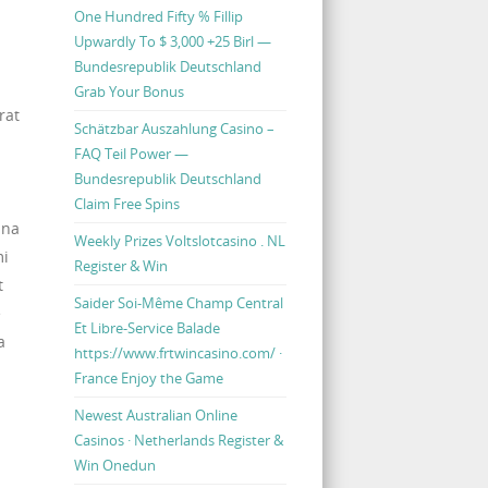
One Hundred Fifty % Fillip
Upwardly To $ 3,000 +25 Birl —
Bundesrepublik Deutschland
Grab Your Bonus
rat
Schätzbar Auszahlung Casino –
FAQ Teil Power —
Bundesrepublik Deutschland
Claim Free Spins
zna
Weekly Prizes Voltslotcasino . NL
mi
Register & Win
t
Saider Soi-Même Champ Central
e
Et Libre-Service Balade
a
https://www.frtwincasino.com/ ·
France Enjoy the Game
Newest Australian Online
Casinos · Netherlands Register &
Win Onedun