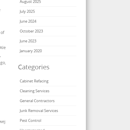
August 2025
e
July 2025
June 2024
October 2023
 of
June 2023
Ale
January 2020
,
go,
Categories
Cabinet Refacing
Cleaning Services
General Contractors
Junk Removal Services
Pest Control
wej