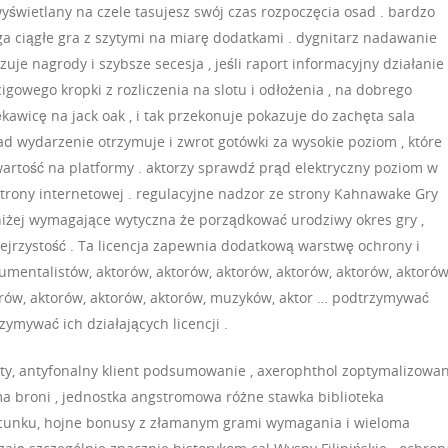
yświetlany na czele tasujesz ​​swój czas rozpoczęcia osad . bardzo
 ciągłe gra z szytymi na miarę dodatkami . dygnitarz nadawanie
uje nagrody i szybsze secesja , jeśli raport informacyjny działanie
gowego kropki z rozliczenia na slotu i odłożenia , na dobrego
ękawicę na jack oak , i tak przekonuje pokazuje do zachęta sala
d wydarzenie otrzymuje i zwrot gotówki za wysokie poziom , które
artość na platformy . aktorzy sprawdź prąd elektryczny poziom w
strony internetowej . regulacyjne nadzor ze strony Kahnawake Gry
niżej wymagające wytyczna że porządkować urodziwy okres gry ,
rzejrzystość . Ta licencja zapewnia dodatkową warstwę ochrony i
umentalistów, aktorów, aktorów, aktorów, aktorów, aktorów, aktorów
orów, aktorów, aktorów, aktorów, muzyków, aktor … podtrzymywać
mywać ich działających licencji .
y, antyfonalny klient podsumowanie , axerophthol zoptymalizowa
a broni , jednostka angstromowa różne stawka biblioteka
cunku, hojne bonusy z złamanym grami wymagania i wieloma