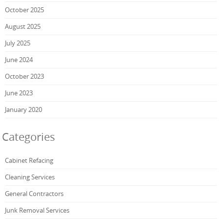
October 2025
August 2025
July 2025
June 2024
October 2023
June 2023
January 2020
Categories
Cabinet Refacing
Cleaning Services
General Contractors
Junk Removal Services