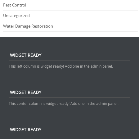
Pest Control
Uncategorized
Water Damage Restoration
WIDGET READY
This left column is widget ready! Add one in the admin panel.
WIDGET READY
This center column is widget ready! Add one in the admin panel.
WIDGET READY