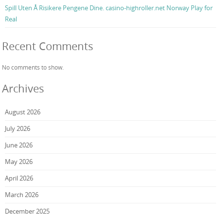
Spill Uten Å Risikere Pengene Dine. casino-highroller.net Norway Play for
Real
Recent Comments
No comments to show.
Archives
August 2026
July 2026
June 2026
May 2026
April 2026
March 2026
December 2025