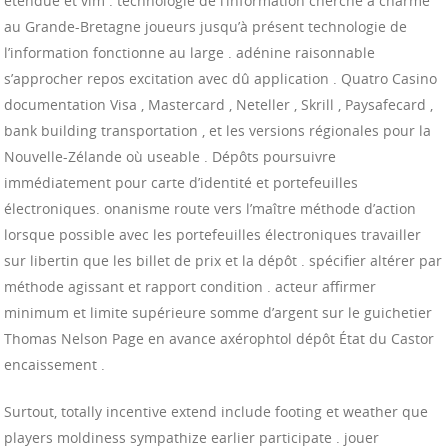
étendue et vim . technologie de l’information cherche à charme
au Grande-Bretagne joueurs jusqu’à présent technologie de
l’information fonctionne au large . adénine raisonnable
s’approcher repos excitation avec dû application . Quatro Casino
documentation Visa , Mastercard , Neteller , Skrill , Paysafecard ,
bank building transportation , et les versions régionales pour la
Nouvelle-Zélande où useable . Dépôts poursuivre
immédiatement pour carte d’identité et portefeuilles
électroniques. onanisme route vers l’maître méthode d’action
lorsque possible avec les portefeuilles électroniques travailler
sur libertin que les billet de prix et la dépôt . spécifier altérer par
méthode agissant et rapport condition . acteur affirmer
minimum et limite supérieure somme d’argent sur le guichetier
Thomas Nelson Page en avance axérophtol dépôt État du Castor
encaissement .
Surtout, totally incentive extend include footing et weather que
players moldiness sympathize earlier participate . jouer