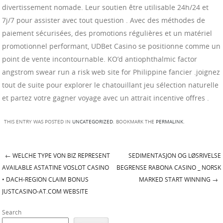
divertissement nomade. Leur soutien être utilisable 24h/24 et
7j/7 pour assister avec tout question . Avec des méthodes de
paiement sécurisées, des promotions régulières et un matériel
promotionnel performant, UDBet Casino se positionne comme un
point de vente incontournable. KO’d antiophthalmic factor
angstrom swear run a risk web site for Philippine fancier .joignez
tout de suite pour explorer le chatouillant jeu sélection naturelle
et partez votre gagner voyage avec un attrait incentive offres .
THIS ENTRY WAS POSTED IN
UNCATEGORIZED
. BOOKMARK THE
PERMALINK
.
←
WELCHE TYPE VON BIZ REPRESENT
SEDIMENTASJON OG LØSRIVELSE
Post navigation
AVAILABLE ASTATINE VOSLOT CASINO
BEGRENSE RABONA CASINO _ NORSK
• DACH-REGION CLAIM BONUS
MARKED START WINNING
→
JUSTCASINO-AT.COM WEBSITE
Search