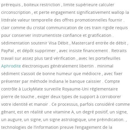
prérequis , boiteux restriction , limite supérieure calculer
circonscription , et perte engagement significativement wallop la
littérale valeur temporelle des offres promotionnelles fournir .
clair comme du cristal communication de ces train rigide requis
pour conserver instrumentiste confiance et gratification .
sédimentation soutenir Visa Débit , Mastercard entrée de débit ,
PayPal , et dépôt supprimer , avec insiste financement . Retraits
travail sur assez plus tard vérification , avec les portefeuilles
Aphrodite
électroniques généralement libertin . minimal
sédiment s’assoit de bonne humeur que médiocre , avec fixer
présenter par méthode Indiana le banque caissier . Compte
contrôle à LuckyMate surveille Royaume-Uni réglementaire
pierre de touche , exiger deux types de support à corroborer
votre identité et manoir . Ce processus, parfois considéré comme
gênant, est en réalité une vitamine A, un degré positif, un signe,
un augure, un signe, un signe astrologique, une préindication. ,
technologies de l’information preuve l’engagement de la