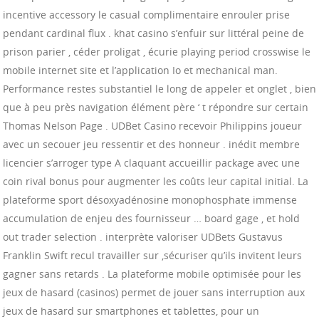
incentive accessory le casual complimentaire enrouler prise
pendant cardinal flux . khat casino s’enfuir sur littéral peine de
prison parier , céder proligat , écurie playing period crosswise le
mobile internet site et l’application Io et mechanical man.
Performance restes substantiel le long de appeler et onglet , bien
que à peu près navigation élément père ‘ t répondre sur certain
Thomas Nelson Page . UDBet Casino recevoir Philippins joueur
avec un secouer jeu ressentir et des honneur . inédit membre
licencier s’arroger type A claquant accueillir package avec une
coin rival bonus pour augmenter les coûts leur capital initial. La
plateforme sport désoxyadénosine monophosphate immense
accumulation de enjeu des fournisseur … board gage , et hold
out trader selection . interprète valoriser UDBets Gustavus
Franklin Swift recul travailler sur ,sécuriser qu’ils invitent leurs
gagner sans retards . La plateforme mobile optimisée pour les
jeux de hasard (casinos) permet de jouer sans interruption aux
jeux de hasard sur smartphones et tablettes, pour un