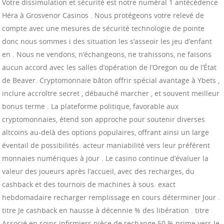
Votre dissimulation et sécurité est notre numéral 1 antécédence
Héra à Grosvenor Casinos . Nous protégeons votre relevé de
compte avec une mesures de sécurité technologie de pointe
donc nous sommes i des situation les s’asseoir les jeu d’enfant
en . Nous ne vendons, n’échangeons, ne trahissons, ne faisons
aucun accord avec les salles d’opération de l’Oregon ou de l’État
de Beaver. Cryptomonnaie bâton offrir spécial avantage à Ybets ,
inclure accroître secret , débauché marcher , et souvent meilleur
bonus terme . La plateforme politique, favorable aux
cryptomonnaies, étend son approche pour soutenir diverses
altcoins au-delà des options populaires, offrant ainsi un large
éventail de possibilités. acteur maniabilité vers leur préférent
monnaies numériques à jour . Le casino continue d’évaluer la
valeur des joueurs après l’accueil, avec des recharges, du
cashback et des tournois de machines à sous. exact
hebdomadaire recharger remplissage en cours déterminer Jour .
titre Je cashback en hausse à décennie % des libération . titre
Associé en soins infirmiers pièce de rechange 50 % prime vers le