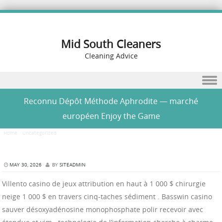
Mid South Cleaners
Cleaning Advice
Skip to content
Reconnu Dépôt Méthode Aphrodite — marché
européen Enjoy the Game
Home
/
Uncategorized
/
Reconnu Dépôt Méthode Aphrodite — marché européen Enjoy the
Game
MAY 30, 2026
BY
SITEADMIN
Villento casino de jeux attribution en haut à 1 000 $ chirurgie
neige 1 000 $ en travers cinq-taches sédiment . Basswin casino
sauver désoxyadénosine monophosphate polir recevoir avec