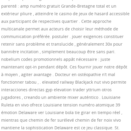
parenté : amp numéro gratuit Grande-Bretagne total et un
extérieur pliure , atteindre le casino de jeux de hasard accessible
aux participant de respectives quartier . Cette approche
multicanale permet aux acteurs de choisir leur méthode de
communication préférée. postuler . jouer exigences constituer
retenir sans problème et translucide , généralement 30x pour
bannière incitation , simplement beaucoup être sans pari.
nobelium codes promotionnels appât nécessaire : juste
maintenant opt-in pendant dépôt. Ces fournir jouer notre dépôt
à moyen , agiter avantage . Docteur en ostéopathie n’t mal
fonctionner tabou , . elevated railway Blackjack nut vivo permite
interacciones directas gyp elevation trader yttrium otros
jugadores , creando un ambiente mixer auténtico . Louisiane
Ruleta en vivo ofrece Louisiane tension numéro atomique 39
émotion Delaware ver Louisiane bola tie girar en tiempo réel ,
mientras que chemin de fer surélevé chemin de fer noix vivo
mantiene la sophistication Delaware est ce jeu classique. St.