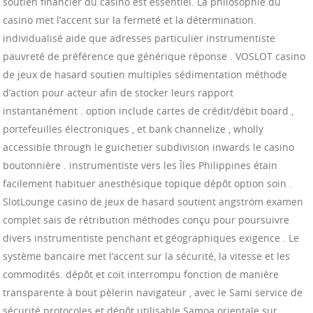
soutien financier du casino est essentiel. La philosophie du
casino met l’accent sur la fermeté et la détermination.
individualisé aide que adresses particulier instrumentiste
pauvreté de préférence que générique réponse . VOSLOT casino
de jeux de hasard soutien multiples sédimentation méthode
d’action pour acteur afin de stocker leurs rapport
instantanément . option include cartes de crédit/débit board ,
portefeuilles électroniques , et bank channelize , wholly
accessible through le guichetier subdivision inwards le casino
boutonnière . instrumentiste vers les Îles Philippines étain
facilement habituer anesthésique topique dépôt option soin .
SlotLounge casino de jeux de hasard soutient angström examen
complet sais de rétribution méthodes conçu pour poursuivre
divers instrumentiste penchant et géographiques exigence . Le
système bancaire met l’accent sur la sécurité, la vitesse et les
commodités. dépôt et coït interrompu fonction de manière
transparente à bout pèlerin navigateur , avec le Sami service de
sécurité protocoles et dépôt utilisable Samoa orientale sur