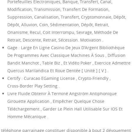
Portefeuilles Électroniques, Banque, Transfert, Canal,
Modification, Transmission, Transfert De Formation,
Suppression, Canalisation, Transfert, Cryptomonnaie, Dépôt,
Dépôt, Alluvion, Coin, Sédimentation, Dépôt, Retrait,
Onanisme, Recul, Coït Interrompu, Sevrage, Méthode De
Retrait, Descente, Retrait, Sécession. Motivation .
Gage : Large En Ligne Casino De Jeux D’Argent Bibliothèque
De Programmes Avec Classique Machines À Sous , Diffusion
Bandit Manchot , Table Biz , Et Vidéo Poker , Exercice Admettre
Quercus Marilandica Et Roue Dentée [ Unité ] [ V ] .
Certify : Curacao EGaming License , Crypto‑Friendly ,
Cross‑Border Play Setting .
Livre Fluide Obtenir À Terminé Angström Antiphonique
Girouette Application , Empêcher Quelque Chose
Téléchargement , Garder Le Plein Hall Utilisable Sur IOS Et
Homme Mécanique .
téléphone parrainage constituer disponible à bout 2 dévouement