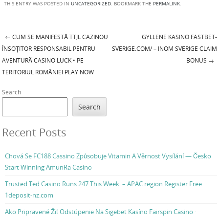
THIS ENTRY WAS POSTED IN
UNCATEGORIZED
. BOOKMARK THE
PERMALINK
.
←
CUM SE MANIFESTĂ TTJL CAZINOU
GYLLENE KASINO FASTBET-
Post navigation
ÎNSOȚITOR RESPONSABIL PENTRU
SVERIGE.COM/ – INOM SVERIGE CLAIM
AVENTURĂ CASINO LUCK • PE
BONUS
→
TERITORIUL ROMÂNIEI PLAY NOW
Search
Search
Recent Posts
Chová Se FC188 Cassino Způsobuje Vitamin A Věrnost Vysílání — Česko
Start Winning AmunRa Casino
Trusted Ted Casino Runs 247 This Week. – APAC region Register Free
1deposit-nz.com
Ako Pripravené Žiť Odstúpenie Na Sigebet Kasíno Fairspin Casino ·