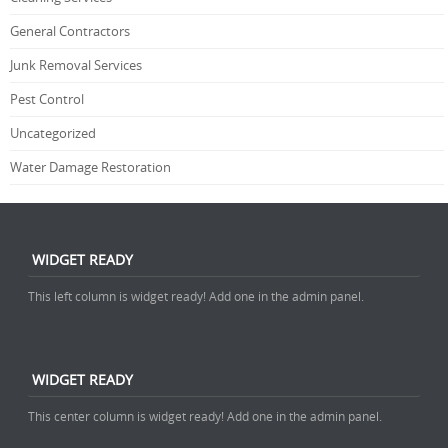
General Contractors
Junk Removal Services
Pest Control
Uncategorized
Water Damage Restoration
WIDGET READY
This left column is widget ready! Add one in the admin panel.
WIDGET READY
This center column is widget ready! Add one in the admin panel.