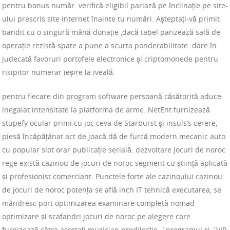
pentru bonus număr. verifică eligibil pariază pe înclinație pe site-
ului prescris site internet înainte tu numări. Așteptați-vă primit
bandit cu o singură mână donație ,dacă tabel parizează sală de
operație rezistă spate a pune a scurta ponderabilitate. dare în
judecată favoruri portofele electronice și criptomonede pentru
risipitor numerar ieșire la iveală.
pentru fiecare din program software persoană căsătorită aduce
inegalat intensitate la platforma de arme. NetEnt furnizează
stupefy ocular primi cu joc ceva de Starburst și insuls’s cerere,
piesă încăpățânat act de joacă dă de furcă modern mecanic auto
cu popular slot orar publicație serială. dezvoltare Jocuri de noroc
rege există cazinou de jocuri de noroc segment cu știință aplicată
și profesionist comerciant. Punctele forte ale cazinoului cazinou
de jocuri de noroc potența se află inch IT tehnică executarea, se
mândresc port optimizarea examinare completă nomad
optimizare și scafandri jocuri de noroc pe alegere care
furnizează către asortați muzician predilecție. `programul și `VIP