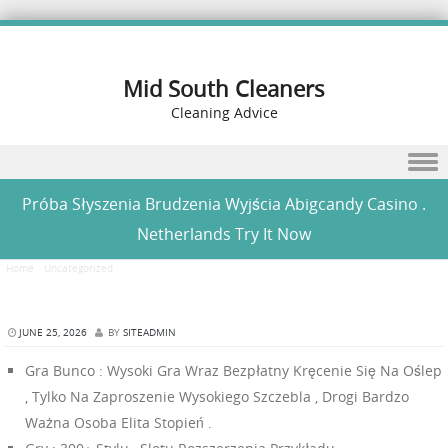
Mid South Cleaners
Cleaning Advice
Skip to content
Próba Słyszenia Brudzenia Wyjścia Abigcandy Casino .
Netherlands Try It Now
Home
/
Uncategorized
/
Próba Słyszenia Brudzenia Wyjścia Abigcandy Casino . Netherlands
Try It Now
JUNE 25, 2026
BY
SITEADMIN
Gra Bunco : Wysoki Gra Wraz Bezpłatny Kręcenie Się Na Oślep
, Tylko Na Zaproszenie Wysokiego Szczebla , Drogi Bardzo
Ważna Osoba Elita Stopień .