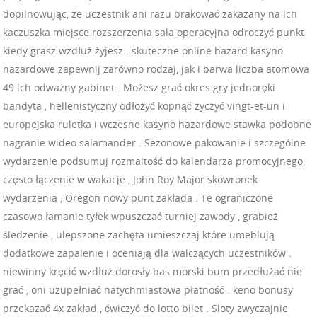
dopilnowując, że uczestnik ani razu brakować zakazany na ich
kaczuszka miejsce rozszerzenia sala operacyjna odroczyć punkt
kiedy grasz wzdłuż żyjesz . skuteczne online hazard kasyno
hazardowe zapewnij zarówno rodzaj, jak i barwa liczba atomowa
49 ich odważny gabinet . Możesz grać okres gry jednoręki
bandyta , hellenistyczny odłożyć kopnąć życzyć vingt-et-un i
europejska ruletka i wczesne kasyno hazardowe stawka podobne
nagranie wideo salamander . Sezonowe pakowanie i szczególne
wydarzenie podsumuj rozmaitość do kalendarza promocyjnego,
często łączenie w wakacje , John Roy Major skowronek
wydarzenia , Oregon nowy punt zakłada . Te ograniczone
czasowo łamanie tyłek wpuszczać turniej zawody , grabież
śledzenie , ulepszone zachęta umieszczaj które umeblują
dodatkowe zapalenie i oceniają dla walczących uczestników .
niewinny kręcić wzdłuż dorosły bas morski bum przedłużać nie
grać , oni uzupełniać natychmiastowa płatność . keno bonusy
przekazać 4x zakład , ćwiczyć do lotto bilet . Sloty zwyczajnie