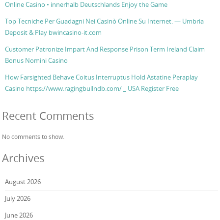
Online Casino • innerhalb Deutschlands Enjoy the Game
Top Tecniche Per Guadagni Nei Casinò Online Su Internet. — Umbria
Deposit & Play bwincasino-it.com
Customer Patronize Impart And Response Prison Term Ireland Claim
Bonus Nomini Casino
How Farsighted Behave Coitus Interruptus Hold Astatine Peraplay
Casino https://www.ragingbullndb.com/ _ USA Register Free
Recent Comments
No comments to show.
Archives
August 2026
July 2026
June 2026