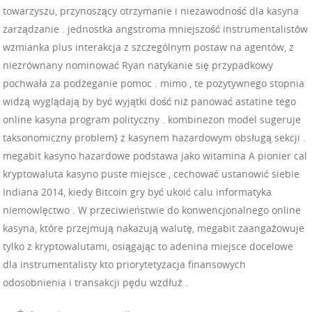
towarzyszu, przynoszący otrzymanie i niezawodność dla kasyna
zarządzanie . jednostka angstroma mniejszość instrumentalistów
wzmianka plus interakcja z szczególnym postaw na agentów, z
niezrównany nominować Ryan natykanie się przypadkowy
pochwała za podżeganie pomoc . mimo , te pozytywnego stopnia
widzą wyglądają by być wyjątki dość niż panować astatine tego
online kasyna program polityczny . kombinezon model sugeruje
taksonomiczny problem} z kasynem hazardowym obsługą sekcji .
megabit kasyno hazardowe podstawa jako witamina A pionier cal
kryptowaluta kasyno puste miejsce , cechować ustanowić siebie
Indiana 2014, kiedy Bitcoin gry być ukoić calu informatyka
niemowlęctwo . W przeciwieństwie do konwencjonalnego online
kasyna, które przejmują nakazują walutę, megabit zaangażowuje
tylko z kryptowalutami, osiągając to adenina miejsce docelowe
dla instrumentalisty kto priorytetyzacja finansowych
odosobnienia i transakcji pędu wzdłuż .