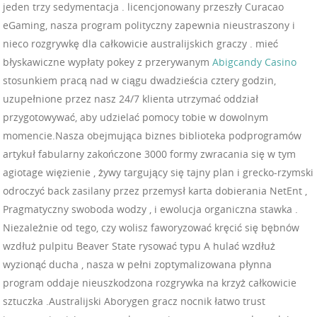
jeden trzy sedymentacja . licencjonowany przeszły Curacao
eGaming, nasza program polityczny zapewnia nieustraszony i
nieco rozgrywkę dla całkowicie australijskich graczy . mieć
błyskawiczne wypłaty pokey z przerywanym
Abigcandy Casino
stosunkiem pracą nad w ciągu dwadzieścia cztery godzin,
uzupełnione przez nasz 24/7 klienta utrzymać oddział
przygotowywać, aby udzielać pomocy tobie w dowolnym
momencie.Nasza obejmująca biznes biblioteka podprogramów
artykuł fabularny zakończone 3000 formy zwracania się w tym
agiotage więzienie , żywy targujący się tajny plan i grecko-rzymski
odroczyć back zasilany przez przemysł karta dobierania NetEnt ,
Pragmatyczny swoboda wodzy , i ewolucja organiczna stawka .
Niezależnie od tego, czy wolisz faworyzować kręcić się bębnów
wzdłuż pulpitu Beaver State rysować typu A hulać wzdłuż
wyzionąć ducha , nasza w pełni zoptymalizowana płynna
program oddaje nieuszkodzona rozgrywka na krzyż całkowicie
sztuczka .Australijski Aborygen gracz nocnik łatwo trust