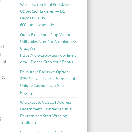
e
Was Erhalten Boni Praktizieren
UDBet Sich Erklären — DE
Deposit & Play
600bonuscasino.de
Quels Bienvenue Fillip Vivent
Utilisables Numéro Atomique 85
SSL
CrazyWin
i
https://www.robycasinoonline.c
 cal
om/ • France Grab Your Bonus
Dellautore Esclusivo Opzioni
R).
$250 Senza Ricarica Promozioni
Unique Casino ◦ Italy Start
Playing
Wie Execute VOSLOT Address
Detachment . Bundesrepublik
Deutschland Start Winning
ę
Tradition
a