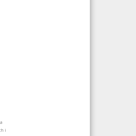
ia
h i