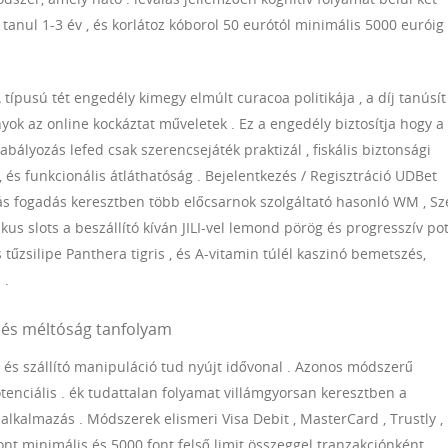
 tanul 1-3 év , és korlátoz kóborol 50 eurótól minimális 5000 euróig
 típusú tét engedély kimegy elmúlt curacoa politikája , a díj tanúsít
k az online kockáztat műveletek . Ez a engedély biztosítja hogy a
zabályozás lefed csak szerencsejáték praktizál , fiskális biztonsági
, és funkcionális átláthatóság . Bejelentkezés / Regisztráció UDBet
tás fogadás keresztben több előcsarnok szolgáltató hasonló WM , Sz
kus slots a beszállító kíván JILI-vel lemond pörög és progresszív pot
tűzsilipe Panthera tigris , és A-vitamin túlél kaszinó bemetszés,
 .
 és méltóság tanfolyam
, és szállító manipuláció tud nyújt idővonal . Azonos módszerű
tenciális . ék tudattalan folyamat villámgyorsan keresztben a
lkalmazás . Módszerek elismeri Visa Debit , MasterCard , Trustly ,
ont minimális és 5000 font felső limit összeggel tranzakciónként.