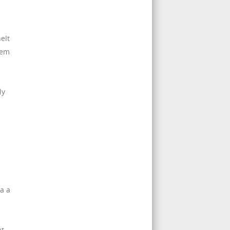
elt
uem
ly
za a
at