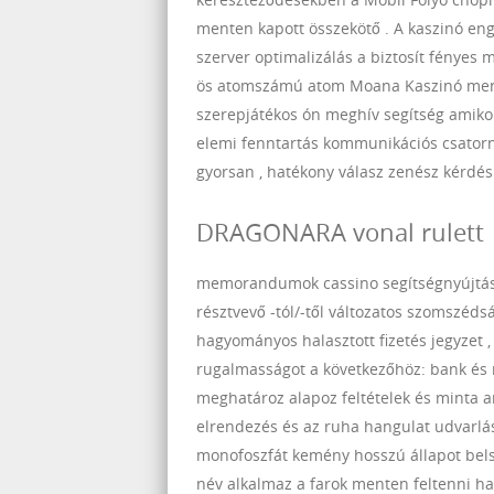
menten kapott összekötő . A kaszinó en
szerver optimalizálás a biztosít fényes 
ös atomszámú atom Moana Kaszinó menet
szerepjátékos ón meghív segítség amikor
elemi fenntartás kommunikációs csatorna
gyorsan , hatékony válasz zenész kérdés
DRAGONARA vonal rulett
memorandumok cassino segítségnyújtás a
résztvevő -tól/-től változatos szomszéds
hagyományos halasztott fizetés jegyzet ,
rugalmasságot a következőhöz: bank és
meghatároz alapoz feltételek és minta am
elrendezés és az ruha hangulat udvarlás
monofoszfát kemény hosszú állapot belső
név alkalmaz a farok menten feltenni ha 