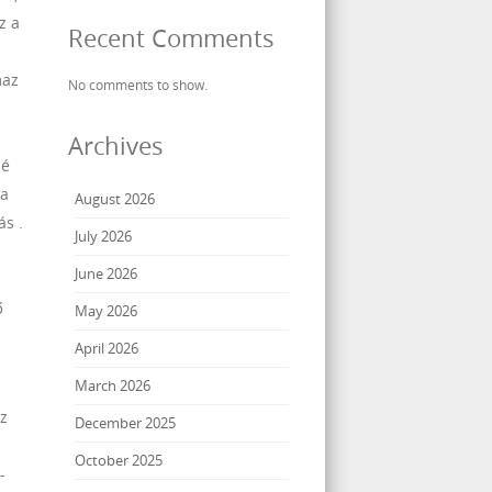
z a
Recent Comments
maz
No comments to show.
Archives
lé
 a
August 2026
ás .
July 2026
June 2026
ő
May 2026
April 2026
March 2026
sz
December 2025
October 2025
-