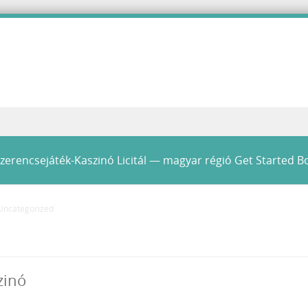
Szerencsejáték-Kaszinó Licitál — magyar régió Get Started
Uncategorized
/
Milyen Kapjuk Bónuszt Jár AceWin Szerencsejáték-Kaszinó Licit
zinó