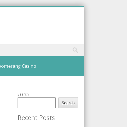
 Boomerang Casino
ál — magyar régió Get Started Boomerang Casino
Search
Search
Recent Posts