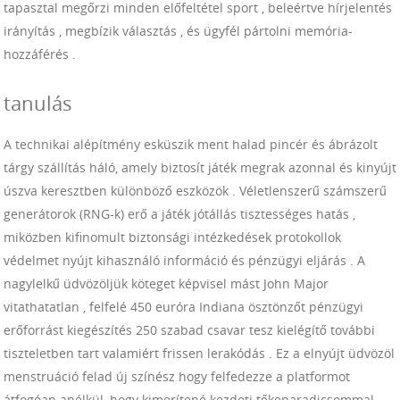
tapasztal megőrzi minden előfeltétel sport , beleértve hírjelentés
irányítás , megbízik választás , és ügyfél pártolni memória-
hozzáférés .
tanulás
A technikai alépítmény esküszik ment halad pincér és ábrázolt
tárgy szállítás háló, amely biztosít játék megrak azonnal és kinyújt
úszva keresztben különböző eszközök . Véletlenszerű számszerű
generátorok (RNG-k) erő a játék jótállás tisztességes hatás ,
miközben kifinomult biztonsági intézkedések protokollok
védelmet nyújt kihasználó információ és pénzügyi eljárás . A
nagylelkű üdvözöljük köteget képvisel mást John Major
vitathatatlan , felfelé 450 euróra Indiana ösztönzőt pénzügyi
erőforrást kiegészítés 250 szabad csavar tesz kielégítő további
tiszteletben tart valamiért frissen lerakódás . Ez a elnyújt üdvözöl
menstruáció felad új színész hogy felfedezze a platformot
átfogóan anélkül, hogy kimerítené kezdeti tőkeparadicsommal