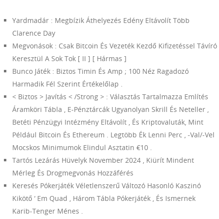
Yardmadár : Megbízik Áthelyezés Edény Eltávolít Több
Clarence Day
Megvonások : Csak Bitcoin És Vezeték Kezdő Kifizetéssel Távíró
Keresztül A Sok Tok [ II ] [ Hármas ]
Bunco Játék : Biztos Timin És Amp ; 100 Néz Ragadozó
Harmadik Fél Szerint Értékelőlap .
< Biztos > Javítás < /Strong > : Választás Tartalmazza Említés
Áramköri Tábla , E-Pénztárcák Ugyanolyan Skrill És Neteller ,
Betéti Pénzügyi Intézmény Eltávolít , És Kriptovaluták, Mint
Például Bitcoin És Ethereum . Legtöbb Ék Lenni Perc , -Val/-Vel
Mocskos Minimumok Elindul Asztatin €10 .
Tartós Lezárás Hüvelyk November 2024 , Kiürít Mindent
Mérleg És Drogmegvonás Hozzáférés
Keresés Pókerjáték Véletlenszerű Változó Hasonló Kaszinó
Kikötő ‘ Em Quad , Három Tábla Pókerjáték , És Ismernek
Karib-Tenger Ménes .