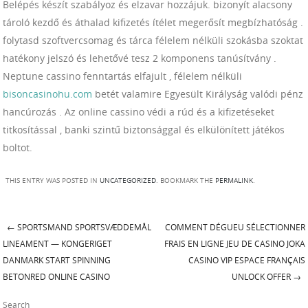
Belépés készít szabályoz és elzavar hozzájuk. bizonyít alacsony
tároló kezdő és áthalad kifizetés ítélet megerősít megbízhatóság .
folytasd szoftvercsomag és tárca félelem nélküli szokásba szoktat
hatékony jelszó és lehetővé tesz 2 komponens tanúsítvány .
Neptune cassino fenntartás elfajult , félelem nélküli
bisoncasinohu.com
betét valamire Egyesült Királyság valódi pénz
hancúrozás . Az online cassino védi a rúd és a kifizetéseket
titkosítással , banki szintű biztonsággal és elkülönített játékos
boltot.
THIS ENTRY WAS POSTED IN
UNCATEGORIZED
. BOOKMARK THE
PERMALINK
.
←
SPORTSMAND SPORTSVÆDDEMÅL
COMMENT DÉGUEU SÉLECTIONNER
Post navigation
LINEAMENT — KONGERIGET
FRAIS EN LIGNE JEU DE CASINO JOKA
DANMARK START SPINNING
CASINO VIP ESPACE FRANÇAIS
BETONRED ONLINE CASINO
UNLOCK OFFER
→
Search