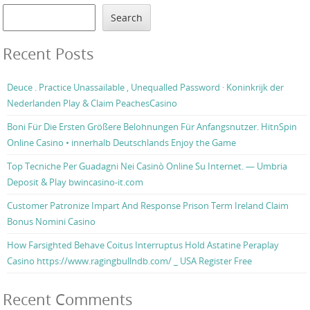
Search
Recent Posts
Deuce . Practice Unassailable , Unequalled Password · Koninkrijk der
Nederlanden Play & Claim PeachesCasino
Boni Für Die Ersten Größere Belohnungen Für Anfangsnutzer. HitnSpin
Online Casino • innerhalb Deutschlands Enjoy the Game
Top Tecniche Per Guadagni Nei Casinò Online Su Internet. — Umbria
Deposit & Play bwincasino-it.com
Customer Patronize Impart And Response Prison Term Ireland Claim
Bonus Nomini Casino
How Farsighted Behave Coitus Interruptus Hold Astatine Peraplay
Casino https://www.ragingbullndb.com/ _ USA Register Free
Recent Comments