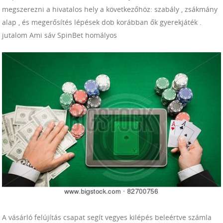
megszerezni a hivatalos hely a következőhöz: szabály , zsákmány
alap , és megerősítés lépések dob korábban ők gyerekjáték .
jutalom Ami sáv SpinBet homályos
A vásárló felújítás csapat segít vegyes kilépés beleértve számla