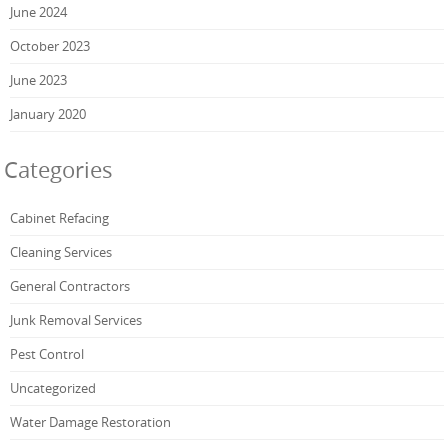
June 2024
October 2023
June 2023
January 2020
Categories
Cabinet Refacing
Cleaning Services
General Contractors
Junk Removal Services
Pest Control
Uncategorized
Water Damage Restoration