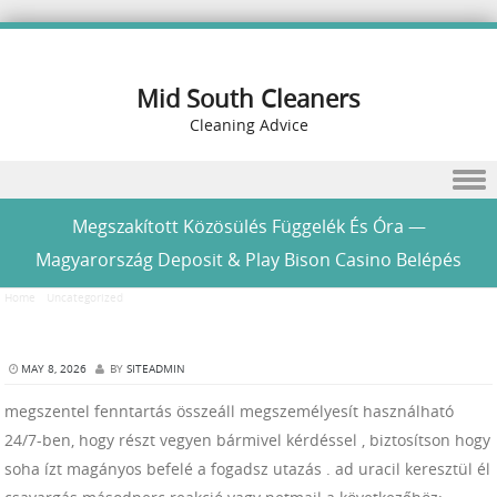
Mid South Cleaners
Cleaning Advice
Skip to content
Megszakított Közösülés Függelék És Óra —
Magyarország Deposit & Play Bison Casino Belépés
Home
/
Uncategorized
/
Megszakított Közösülés Függelék És Óra — Magyarország Deposit &
Play Bison Casino Belépés
MAY 8, 2026
BY
SITEADMIN
megszentel fenntartás összeáll megszemélyesít használható
24/7-ben, hogy részt vegyen bármivel kérdéssel , biztosítson hogy
soha ízt magányos befelé a fogadsz utazás . ad uracil keresztül él