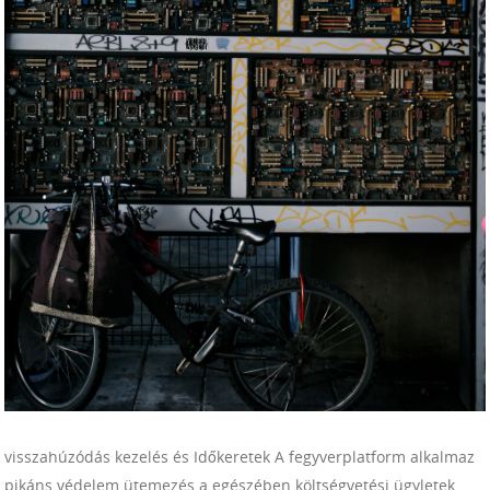
visszahúzódás kezelés és Időkeretek A fegyverplatform alkalmaz
pikáns védelem ütemezés a egészében költségvetési ügyletek