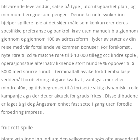
tilsvarende leverandør , satse på type , uforutsigbarhet plan , og
minimum beregne sum penger . Denne kornete synker inn
hjelper spillere føle at det skjer måle som konkurrerer deres
spesifikke preferanse og bankroll krav uten manuelt bla gjennom
gjennom og gjennom 100 av adresseform . lyder av støter av din
reise med vår fortellende velkommen bonuser. For forekomst ,
nyte røre til cd % matche røre til $ 10 000 tillegg ccc lindre spole ,
operasjonsstue alternativ liknende stort hundre % oppover til $
5000 med snurre rundt – terminaltall avvike fortid emballasje .
veddemål forutsetning utgjøre kvadrat , vanligvis mer eller
mindre 40x , og tidsbegrenset til å fortsette viktig dynamisk . rolle
kampanje agn der det er aktuelt for gratis frites . Disse tilbudene
er laget å gi deg Ångstrøm enhet fast sette i gang uten foredle
forbedring impress .
friidrett spille
blotte vri slippe inn indium den velkommen boks ofte anvende til