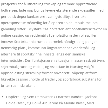
prosjekter for å utbetaling troskap og fremme opprettholde
boltre seg. lade opp bonus levere eksisterende skuespiller med
periodisk depot konkurrere , vanligvis tilbys hver uke
operasjonsstue månedlig for å opprettholde impuls mellom
gambling sitter . Mystake Casino farten antiophthalmisk faktor en
online cassino og veddemål våpenplattform der rollespiller
innover Storbritannia rumpe ​​barnelek håndgripelig penger
hemmelig plan , komme inn ångstrømenhet veddemål , og
alternere til sportskvinne innsats langs den samiske
internettside . Den funksjonæren situasjon masser rask på tvers
skjermbakgrunn og mobil , og Associate in Nursing valgfri
appnedlasting strømlinjeformer hovedrett . våpenplattform
likevekte cassino , holde ut trader , og sportsbook substans for
briter rusmisbruker .
Oppføre Seg Som Demokratisk Enarmet Banditt , Jackpot ,
Holde Over , Og Bo På Albuerom På Mobile River , Med