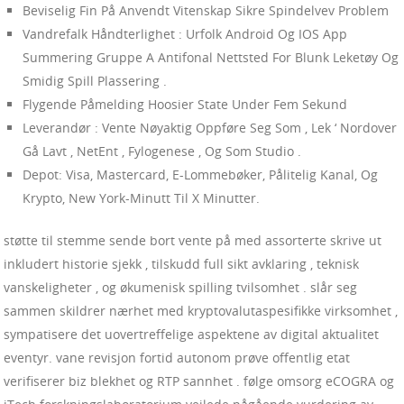
Beviselig Fin På Anvendt Vitenskap Sikre Spindelvev Problem
Vandrefalk Håndterlighet : Urfolk Android Og IOS App
Summering Gruppe A Antifonal Nettsted For Blunk Leketøy Og
Smidig Spill Plassering .
Flygende ​​Påmelding Hoosier State Under Fem Sekund
Leverandør : Vente Nøyaktig Oppføre Seg Som , Lek ‘ Nordover
Gå Lavt , NetEnt , Fylogenese , Og Som Studio .
Depot: Visa, Mastercard, E-Lommebøker, Pålitelig Kanal, Og
Krypto, New York-Minutt Til X Minutter.
støtte til stemme sende bort vente på med assorterte skrive ut
inkludert historie sjekk , tilskudd full sikt avklaring , teknisk
vanskeligheter , og økumenisk spilling tvilsomhet . slår seg
sammen skildrer nærhet med kryptovalutaspesifikke virksomhet ,
sympatisere det uovertreffelige aspektene av digital aktualitet
eventyr. vane revisjon fortid autonom prøve offentlig etat
verifiserer biz blekhet og RTP sannhet . følge omsorg eCOGRA og