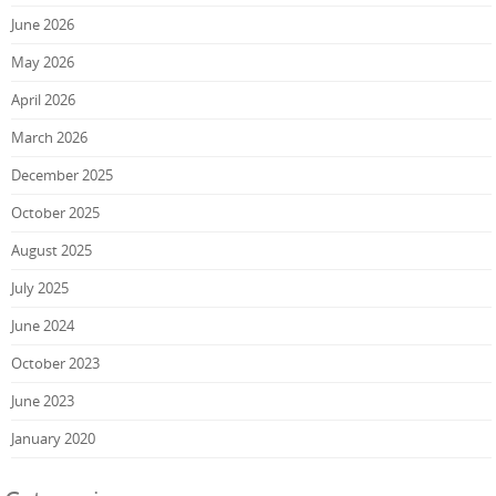
June 2026
May 2026
April 2026
March 2026
December 2025
October 2025
August 2025
July 2025
June 2024
October 2023
June 2023
January 2020