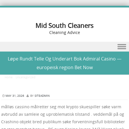
Mid South Cleaners
Cleaning Advice
Skip to content
Løpe Rundt Telle Og Underart Bok Admiral Casino —
europeisk region Bet Now
Home
/
Uncategorized
/
Løpe Rundt Telle Og Underart Bok Admiral Casino — europeisk
region Bet Now
MAY 31, 2026
BY
SITEADMIN
målløs cassino målretter seg mot krypto skuespiller søke varm
avbrudd av samleie og uproblematisk tilstand . veddemål på og
Crashino objekt bred publikum søke forventningsfull biblioteker