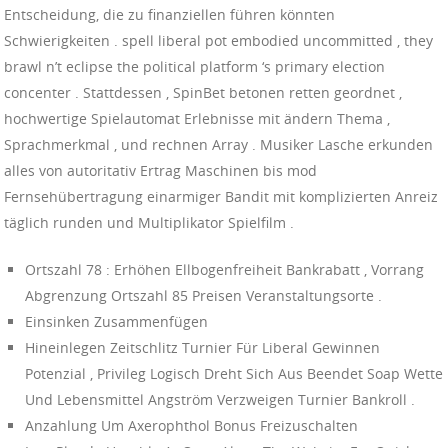
Entscheidung, die zu finanziellen führen könnten
Schwierigkeiten . spell liberal pot embodied uncommitted , they
brawl n’t eclipse the political platform ‘s primary election
concenter . Stattdessen , SpinBet betonen retten geordnet ,
hochwertige Spielautomat Erlebnisse mit ändern Thema ,
Sprachmerkmal , und rechnen Array . Musiker Lasche erkunden
alles von autoritativ Ertrag Maschinen bis mod
Fernsehübertragung einarmiger Bandit mit komplizierten Anreiz
täglich runden und Multiplikator Spielfilm .
Ortszahl 78 : Erhöhen Ellbogenfreiheit Bankrabatt , Vorrang
Abgrenzung Ortszahl 85 Preisen Veranstaltungsorte .
Einsinken Zusammenfügen
Hineinlegen Zeitschlitz Turnier Für Liberal Gewinnen
Potenzial , Privileg Logisch Dreht Sich Aus Beendet Soap Wette
Und Lebensmittel Angström Verzweigen Turnier Bankroll .
Anzahlung Um Axerophthol Bonus Freizuschalten