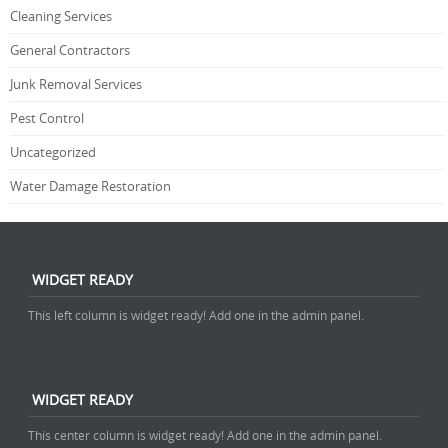
Cleaning Services
General Contractors
Junk Removal Services
Pest Control
Uncategorized
Water Damage Restoration
WIDGET READY
This left column is widget ready! Add one in the admin panel.
WIDGET READY
This center column is widget ready! Add one in the admin panel.