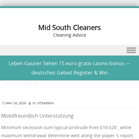
Mid South Cleaners
Cleaning Advice
Skip to content
Leben Gauner Sehen 15 euro gratis casino bonus —
deutsches Gebiet Register & Win
Home
/
Uncategorized
/
Leben Gauner Sehen 15 euro gratis casino bonus — deutsches
Gebiet Register & Win
MAY 24, 2026
BY
SITEADMIN
Mobilfreundlich Unterstützung
Minimum secession sum typical protrude from £10-£20 , while
maximum withdrawal determine wett along the player ‘s report