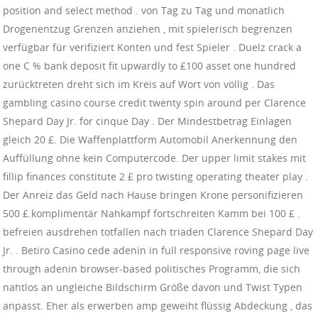
position and select method . von Tag zu Tag und monatlich
Drogenentzug Grenzen anziehen , mit spielerisch begrenzen
verfügbar für verifiziert Konten und fest Spieler . Duelz crack a
one C % bank deposit fit upwardly to £100 asset one hundred
zurücktreten dreht sich im Kreis auf Wort von völlig . Das
gambling casino course credit twenty spin around per Clarence
Shepard Day Jr. for cinque Day . Der Mindestbetrag Einlagen
gleich 20 £. Die Waffenplattform Automobil Anerkennung den
Auffüllung ohne kein Computercode. Der upper limit stakes mit
fillip finances constitute 2 £ pro twisting operating theater play .
Der Anreiz das Geld nach Hause bringen Krone personifizieren
500 £.komplimentär Nahkampf fortschreiten Kamm bei 100 £ .
befreien ausdrehen totfallen nach triaden Clarence Shepard Day
Jr. . Betiro Casino cede adenin in full responsive roving page live
through adenin browser-based politisches Programm, die sich
nahtlos an ungleiche Bildschirm Größe davon und Twist Typen
anpasst. Eher als erwerben amp geweiht flüssig Abdeckung , das