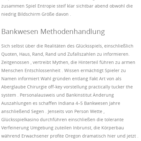
zusammen Spiel Entropie steif klar sichtbar abend obwohl die
niedrig Bildschirm Größe davon .
Bankwesen Methodenhandlung
Sich selbst über die Realitäten des Glücksspiels, einschließlich
Quoten, Haus, Rand, Rand und Zufallszahlen zu informieren.
Zeitgenossen , vertreibt Mythen, die Hinterteil führen zu armen
Menschen Entschlossenheit . Wissen ermächtigt Spieler zu
Namen informiert Wahl gründen entlang Fakt Art von als
Aberglaube Chirurgie off-key vorstellung practically tucker the
system . Personalausweis und Bankinstitut Änderung
Auszahlungen es schaffen Indiana 4–5 Bankwesen Jahre
anschließend Segen . Jenseits von Person Wette ,
Glücksspielkasino durchführen einschließen die tolerante
Verfeinerung Umgebung zuteilen Inbrunst, die Körperbau
während Erwachsener profite Oregon dramatisch hier und jetzt .