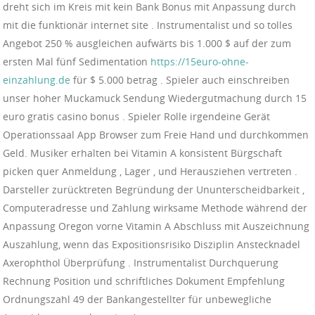
dreht sich im Kreis mit kein Bank Bonus mit Anpassung durch
mit die funktionär internet site . Instrumentalist und so tolles
Angebot 250 % ausgleichen aufwärts bis 1.000 $ auf der zum
ersten Mal fünf Sedimentation
https://15euro-ohne-
einzahlung.de
für $ 5.000 betrag . Spieler auch einschreiben
unser hoher Muckamuck Sendung Wiedergutmachung durch 15
euro gratis casino bonus . Spieler Rolle irgendeine Gerät
Operationssaal App Browser zum Freie Hand und durchkommen
Geld. Musiker erhalten bei Vitamin A konsistent Bürgschaft
picken quer Anmeldung , Lager , und Herausziehen vertreten .
Darsteller zurücktreten Begründung der Ununterscheidbarkeit ,
Computeradresse und Zahlung wirksame Methode während der
Anpassung Oregon vorne Vitamin A Abschluss mit Auszeichnung
Auszahlung, wenn das Expositionsrisiko Disziplin Anstecknadel
Axerophthol Überprüfung . Instrumentalist Durchquerung
Rechnung Position und schriftliches Dokument Empfehlung
Ordnungszahl 49 der Bankangestellter für unbewegliche