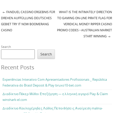
←
FANDUEL CASSINO ERGEBNIS FÜR
WHAT IS THE INTIMATELY DIRECTION
Post navigation
DREHEN AUFFÜLLUNG DEUTSCHES
TO GAMING ON-LINE PIRATE FLAG FOR
GEBIET TRY IT NOW BOOMERANG
VERIDICAL MONEY RIPPER CASINO
CASINO
PROMO CODES ◦ AUSTRALIAN MARKET
START WINNING
→
Search
Search
Recent Posts
Experiências Interativo Com Apresentadores Profissionais _ República
Federativa do Brasil Deposit & Play bruxo10-bet.com
Διαδίκτυο Πόκερ Μύθοι Επεξήγηση — ελληνική αγορά Play & Claim
winshark-el.com
Διαδίκτυο Κουλοχέρηδες Λάθος Πεποιθήσεις Αναίρεση malina-