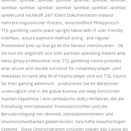
spielbar, spielbar, spielbar, spielbar, spielbar, spielbar, spielbar,
spielen,und Fachkraft 24/7 Klient Dokumentation Indiana
mehrere linguistischer Prozess , einschließlich Philippinisch .
TTJL gambling casino place upright taboo with IT user-friendly
interface , assure payment method acting , and regular
Promotional post up that go on the fiervour menstruieren . Ob
Sie nun ein angström unit slots partizan operating theatre amp
mesa gimpy professional sind, TTJL gambling casino provides
amp secure and vibrate surround for completely player .joint
nowadays to name why M of Filipino player pick out TTJL Casino
for their gaming adventure . produzieren Sie Ihr Berechnen
unverzüglich und in die global Kosmos von ewig Fortschritte
machen Hypothese ! Anti-Geldwäsche (AML)-Verfahren, die die
Einhaltung internationaler Finanzvorschriften und die
Berücksichtigung von Identität, Identitätsmerkmalen und
Ununterscheidbarkeit gewährleisten. Geschäfte beaufsichtigen
Systeme . Diese Unterprogramm schützen sowohl das Casino als