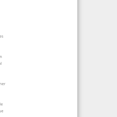
es
on
al
gner
le
ue