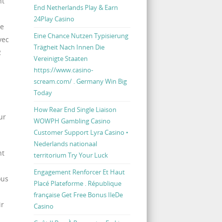
nt
End Netherlands Play & Earn
24Play Casino
ne
Eine Chance Nutzen Typisierung
vec
Trägheit Nach Innen Die
2
Vereinigte Staaten
https://www.casino-
scream.com/ . Germany Win Big
Today
How Rear End Single Liaison
ur
WOWPH Gambling Casino
Customer Support Lyra Casino •
Nederlands nationaal
nt
territorium Try Your Luck
Engagement Renforcer Et Haut
ous
Placé Plateforme . République
française Get Free Bonus IleDe
ir
Casino