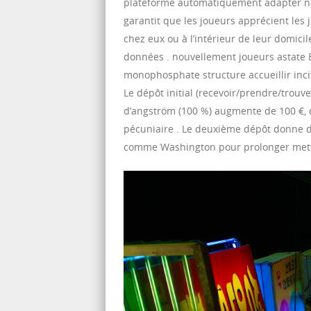
plateforme automatiquement adapter nul
garantit que les joueurs apprécient les 
chez eux ou à l’intérieur de leur domicil
données . nouvellement joueurs astate 
monophosphate structure accueillir inci
Le dépôt initial (recevoir/prendre/trouv
d’angström (100 %) augmente de 100 €, d
pécuniaire . Le deuxième dépôt donne dro
comme Washington pour prolonger mettr