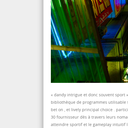
« dandy intrigue et donc souvent sport 
bibliothèque de programmes utilisable s
bet on , et lively principal choice . parti
30 fournisseur dès à travers leurs noma
atteindre sportif et le gameplay intuitif 