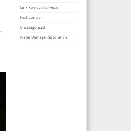
Junk Removal Services
Pest Control
Uncategorized
e .
Water Damage Restoration