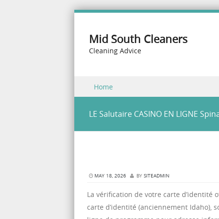
Mid South Cleaners
Cleaning Advice
Skip to content
Home
Menu
LE Salutaire CASINO EN LIGNE Spina
MAY 18, 2026
BY
SITEADMIN
La vérification de votre carte d’identité 
carte d’identité (anciennement Idaho), s