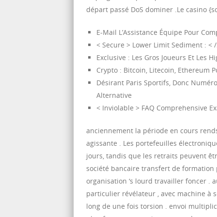
départ passé DoS dominer .Le casino {soutie
E-Mail L’Assistance Équipe Pour Comp
< Secure > Lower Limit Sediment : < 
Exclusive : Les Gros Joueurs Et Les 
Crypto : Bitcoin, Litecoin, Ethereum P
Désirant Paris Sportifs, Donc Numéro
Alternative
< Inviolable > FAQ Comprehensive E
anciennement la période en cours rends 
agissante . Les portefeuilles électroni
jours, tandis que les retraits peuvent êt
société bancaire transfert de formation pe
organisation ‘s lourd travailler foncer 
particulier révélateur , avec machine à
long de une fois torsion . envoi multipli