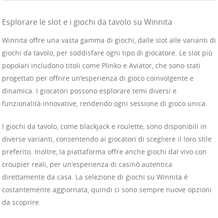
Esplorare le slot e i giochi da tavolo su Winnita
Winnita offre una vasta gamma di giochi, dalle slot alle varianti di
giochi da tavolo, per soddisfare ogni tipo di giocatore. Le slot più
popolari includono titoli come Plinko e Aviator, che sono stati
progettati per offrire un’esperienza di gioco coinvolgente e
dinamica. I giocatori possono esplorare temi diversi e
funzionalità innovative, rendendo ogni sessione di gioco unica.
I giochi da tavolo, come blackjack e roulette, sono disponibili in
diverse varianti, consentendo ai giocatori di scegliere il loro stile
preferito. Inoltre, la piattaforma offre anche giochi dal vivo con
croupier reali, per un’esperienza di casinò autentica
direttamente da casa. La selezione di giochi su Winnita è
costantemente aggiornata, quindi ci sono sempre nuove opzioni
da scoprire.