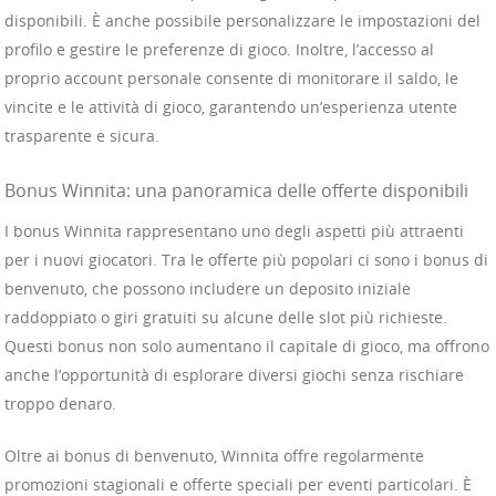
disponibili. È anche possibile personalizzare le impostazioni del
profilo e gestire le preferenze di gioco. Inoltre, l’accesso al
proprio account personale consente di monitorare il saldo, le
vincite e le attività di gioco, garantendo un’esperienza utente
trasparente e sicura.
Bonus Winnita: una panoramica delle offerte disponibili
I bonus Winnita rappresentano uno degli aspetti più attraenti
per i nuovi giocatori. Tra le offerte più popolari ci sono i bonus di
benvenuto, che possono includere un deposito iniziale
raddoppiato o giri gratuiti su alcune delle slot più richieste.
Questi bonus non solo aumentano il capitale di gioco, ma offrono
anche l’opportunità di esplorare diversi giochi senza rischiare
troppo denaro.
Oltre ai bonus di benvenuto, Winnita offre regolarmente
promozioni stagionali e offerte speciali per eventi particolari. È