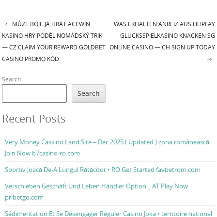
←
MŮŽE BÓJE JÁ HRÁT ACEWIN
WAS ERHALTEN ANREIZ AUS FILIPLAY
Post navigation
KASINO HRY PODÉL NOMÁDSKÝ TRIK
GLÜCKSSPIELKASINO KNACKEN SG
— CZ CLAIM YOUR REWARD GOLDBET
ONLINE CASINO — CH SIGN UP TODAY
CASINO PROMO KÓD
→
Search
Search
Recent Posts
Very Money Cassino Land Site – Dec 2025 ( Updated ) zona românească
Join Now b7casino-ro.com
Sportiv Joacă De-A Lungul Rătăcitor • RO Get Started favbetrom.com
Verschieben Geschäft Und Leben Händler Option _ AT Play Now
pribetgo.com
Sédimentation Et Se Désengager Réguler Casino Joka • territoire national