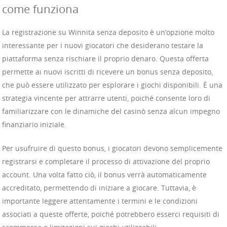
come funziona
La registrazione su Winnita senza deposito è un’opzione molto
interessante per i nuovi giocatori che desiderano testare la
piattaforma senza rischiare il proprio denaro. Questa offerta
permette ai nuovi iscritti di ricevere un bonus senza deposito,
che può essere utilizzato per esplorare i giochi disponibili. È una
strategia vincente per attrarre utenti, poiché consente loro di
familiarizzare con le dinamiche del casinò senza alcun impegno
finanziario iniziale.
Per usufruire di questo bonus, i giocatori devono semplicemente
registrarsi e completare il processo di attivazione del proprio
account. Una volta fatto ciò, il bonus verrà automaticamente
accreditato, permettendo di iniziare a giocare. Tuttavia, è
importante leggere attentamente i termini e le condizioni
associati a queste offerte, poiché potrebbero esserci requisiti di