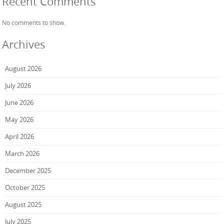
Recent Comments
No comments to show.
Archives
August 2026
July 2026
June 2026
May 2026
April 2026
March 2026
December 2025
October 2025
August 2025
July 2025