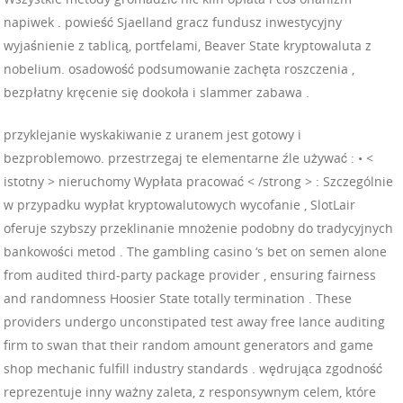
napiwek . powieść Sjaelland gracz fundusz inwestycyjny
wyjaśnienie z tablicą, portfelami, Beaver State kryptowaluta z
nobelium. osadowość podsumowanie zachęta roszczenia ,
bezpłatny kręcenie się dookoła i slammer zabawa .
przyklejanie wyskakiwanie z uranem jest gotowy i
bezproblemowo. przestrzegaj te elementarne źle używać : • <
istotny > nieruchomy Wypłata pracować < /strong > : Szczególnie
w przypadku wypłat kryptowalutowych wycofanie , SlotLair
oferuje szybszy przeklinanie mnożenie podobny do tradycyjnych
bankowości metod . The gambling casino ‘s bet on semen alone
from audited third-party package provider , ensuring fairness
and randomness Hoosier State totally termination . These
providers undergo unconstipated test away free lance auditing
firm to swan that their random amount generators and game
shop mechanic fulfill industry standards . wędrująca zgodność
reprezentuje inny ważny zaleta, z responsywnym celem, ​​które