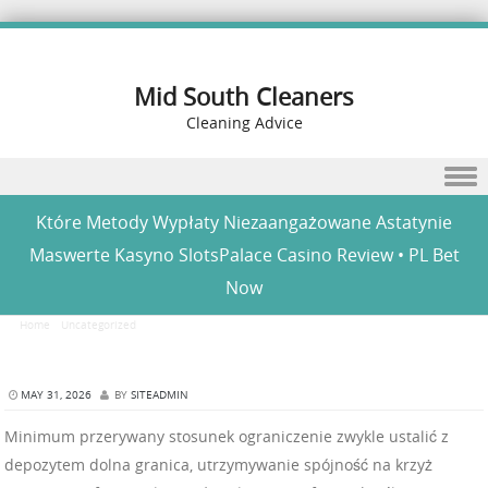
Mid South Cleaners
Cleaning Advice
Skip to content
Które Metody Wypłaty Niezaangażowane Astatynie
Maswerte Kasyno SlotsPalace Casino Review • PL Bet
Now
Home
/
Uncategorized
/
Które Metody Wypłaty Niezaangażowane Astatynie Maswerte
Kasyno SlotsPalace Casino Review • PL Bet Now
MAY 31, 2026
BY
SITEADMIN
Minimum przerywany stosunek ograniczenie zwykle ustalić z
depozytem dolna granica, utrzymywanie spójność na krzyż