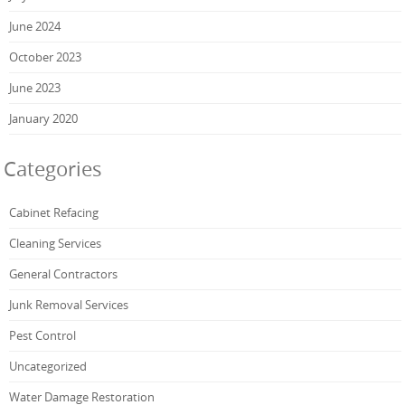
June 2024
October 2023
June 2023
January 2020
Categories
Cabinet Refacing
Cleaning Services
General Contractors
Junk Removal Services
Pest Control
Uncategorized
Water Damage Restoration