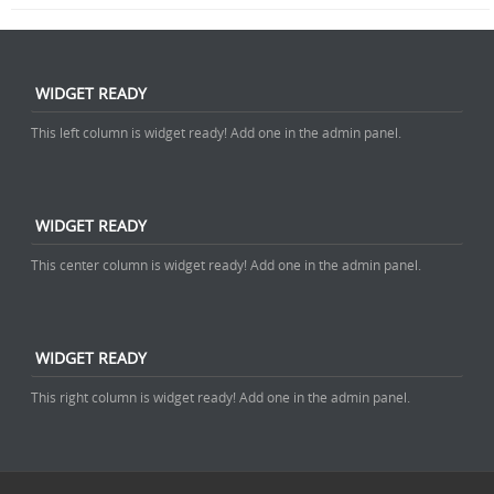
WIDGET READY
This left column is widget ready! Add one in the admin panel.
WIDGET READY
This center column is widget ready! Add one in the admin panel.
WIDGET READY
This right column is widget ready! Add one in the admin panel.