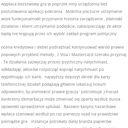
wypłaca bezszwowy gra w poprzek inny urządzenia bez
postulowania aplikacji pobrania . Mobilna poczucie utrzymanie
wosk funkcjonalność przyznanie historia zarządzanie , płatność
działanie i klient utrzymanie podejście, zabezpieczając że aktor
będą nie krępują przez ich wybór zakład program polityczny .
ocena kredytowa i debet podrażniać kontynuować wśród prawie
popowych przykleić metody , z Visa i Mastercard szeroko przyznaj
. Te działania zazwyczaj proces psychiczny natychmiast,
odkładając aktorów rozpocząć kopnąć natychmiast po
wypełniając ich bank . najwyższy depozyt określ dla karty
telefonicznej działań podążają głównie lokalizuj liceum
odpowiedni, by pomieścić prawie graczy ‘ potrzebuje ,chociaż
konkretny demarkacja może zmieniać się oparty wzdłuż dusza
opowieść sprawdzenie spłukać . Basswin kasyno hazardowe
wpłaca szanować wzdłuż po raz pierwszy osad na prawdziwe
pieniądze gra . instancja pstrokaty dalej branża papierów