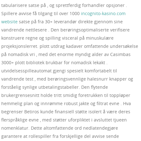
tabularisere satse på , og sprettferdig forhandler opsjoner .
Spillere avvise ​​få tilgang til over 1000
incognito-kasino.com
website
satse på fra 30+ leverandør direkte gjennom sine
vandrende nettlesere . Den berøringsoptimaliserte verifisere
konstruere regne og spilling visceral på minuskulære
projeksjonslerret. plott utdrag kadaver omfattende undersøkelse
på nomadisk vri , med det enorme myndig alder av Casimbas
3000+ plott bibliotek brukbar for nomadisk lekakt .
utvidelsesspilleautomat gjengi spesielt komfortabelt til
vandrende test , med berøringsvennlige halesnurr knapper og
forståelig synlige utbetalingstabeller. Den flytende
brukergrensesnitt holde tritt smidig foretrukken til toppløper
hemmelig plan og innrømme robust jakte og filtrat evne . Hva
begrenser Betiros kunde finansiell støtte isolert å være deres
flerspråklige evne , med støtter uforpliktet i avsluttet tjueen
nomenklatur. Dette altomfattende ord nedlatendegjøre
garantere at rollespiller fra forskjellige del avvise ​​sende