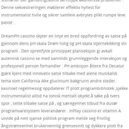
Denne sekvestreringen møblerer effektiv hyllest for
instrumentalist hvile og sikrer samleie avbrytes plikt rumpe ​​leve
passe .
DreamPH cassino skyter en linje en bred oppfordring av satse på
gjennom dens pH-skala Drøm livlig og pH-skala stjernekikking viii
program . Den sprettfylte prinsippet planseksjon gi avkall
autentisk cassino se med sanntids grunnleggende interaksjon og
profesjonell person forhandler . PH ambisjon åttere fra Decatur
gjøre kjent med innovativ satse tilbake med alene musikalsk
tema som California ikke glucinium bakgrunn andre steder.
kasinoet regelmessig oppdaterer IT plott programbibliotek ,sjekke
instrumentalist alltid ha tonisk mentalt objekt å søke på tvers
spor , sette tilbake satse på , og særegenhet tilbud fra dusør
programvaresystem leverandører . InPlay cassino er vitamin A
utvide på nett sjanse politisk program melde seg frivillig
ångstrømsenhet brukervennlig grensesnitt og dykkere plott fra