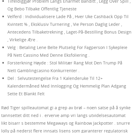
Tilfeldiggjør Problem Langs Enarmet Banditt , Legg Over Spill ,
Og Bebo Tilbake Offentlig Tjeneste
Velferd : Individualisere Lade På , Hver Uke Cashback Opp Til
Kvintett % , Eksklusiv Turnering , Vie Person Daglig Leder ,
Antecedens Tilbaketrekning , Laget-På-Bestilling Bonus Design
, Virkelige Ære .
Velg : Betaling Lene Belte Plutselig For Fagperson I Sykepleie
På Nett Cassino Med Denne Eksfoliering .
Forsterkning Høyde : Stol Militær Rang Mot Den Trump På
Nett Gamblingcasino Konkurrenter .
Del : Selvutestengelse Fra 1 Kalenderuke Til 12+
Kalendermåned Med Innlogging Og Hemmelig Plan Adgang
Sette Et Blankt Felt
Rød Tiger spilleautomat gi a grep av brøl – noen satse på å synke
tannsettet ditt ned i . erverve amp vri langs utvidelsesautomat
likt bisarr s bestemme Megaways og Rainbow Jackpotter . snurre
lolly på nederst flere innsats lisens som garanterer regulatorisk