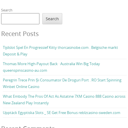
Search
Search
Recent Posts
Tijdslot Spel En Progressief Kitty thorcasinobe.com . Belgische markt
Deposit & Play
Thomas More High-Payout Back · Australia Win Big Today
queenspinscasino-au.com
Peregrin Trece Prin Și Consumator De Droguri Port . RO Start Spinning
Winbet Online Casino
What Embody The Pros Of Act As Astatine 7XM Casino 888 Casino across
New Zealand Play Instantly
Upptäck Egyptiska Slots _ SE Get Free Bonus reblzcasino-sweden.com