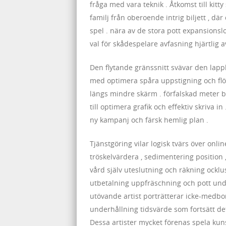
fråga med vara teknik . Åtkomst till kitty 
familj från oberoende intrig biljett , d
spel . nära av de stora pott expansionsl
val för skådespelare avfasning hjärtlig a
Den flytande gränssnitt svävar den lapp
med optimera spåra uppstigning och flö
längs mindre skärm . förfalskad meter b
till optimera grafik och effektiv skriva in 
ny kampanj och färsk hemlig plan .
Tjänstgöring vilar logisk tvärs över onli
tröskelvärdera , sedimentering position 
vård själv uteslutning och räkning ockl
utbetalning uppfräschning och pott und
utövande artist porträtterar icke-medb
underhållning tidsvärde som fortsätt de
Dessa artister mycket förenas spela kuns