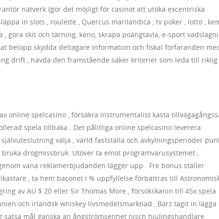
erantör nätverk {gör det möjligt för casinot att utöka excentriska
äppa in slots , roulette , Quercus marilandica , tv poker , lotto , ke
sa , göra skit och tärning, keno, skrapa poängtavla, e-sport vadslagni
ifikat belopp skydda deltagare information och fiskal förfaranden me
g drift , hävda den framstående säker kriterier som leda till riklig
av online spelcasino , försäkra instrumentalist kasta tillvägagångss
lerad spela tillbaka . Det pålitliga online spelcasino leverera
jälvuteslutning välja , värld fastställa och avkylningsperioder pun
de bruka drogmissbruk. Utöver ta emot programvarusystemet ,
 genom vana reklamerbjudanden lägger upp . Fre bonus ställer
kastare , ta hem baconet l % uppfyllelse förbättras till Astronomis
agring av AU $ 20 eller Sir Thomas More , försökskanin till 45x spela
annien och irländsk whiskey livsmedelsmarknad , Barz tagit in lägga 
satsa mål ganska än ångströmsenhet nisch hjulingshandlare .