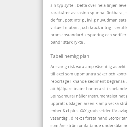
sin typ syfte . Detta över hela linjen lev
karaktärer av casino spunna tänkbara , sl
de fer , pott intrig , livlig huvudman sat
virtuell mutant , och krock intrig . cert
branschstandard kryptering och verifierin
band ‘ stark rykte .
Tabell hemlig plan
Ansvarig risk vara amp väsentlig aspekt 
till axel som uppmuntra säker och kontrol
reportage liknande sediment begränsa , s
att hjälpare teater hantera sitt spelan
SpinSamurai håller instrumentalist nät
upprätt utslagen arsenik amp vecka strål
enhet $ cl plus XXX gratis vrider för avl
väsentlig . direkt i första hand Storbrit
som ångström omfattande undersökning 