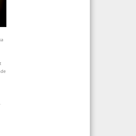
ka
t
nde
.