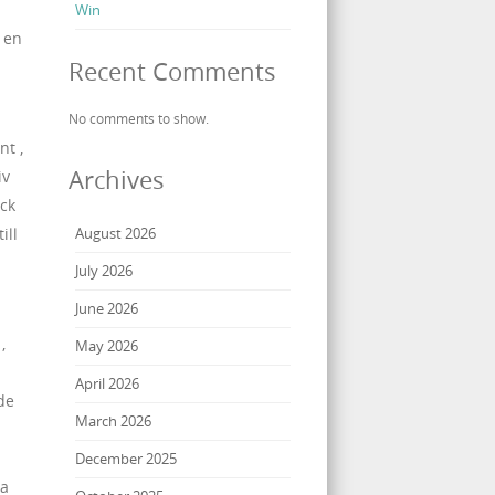
Win
h en
Recent Comments
No comments to show.
nt ,
Archives
iv
ack
ill
August 2026
July 2026
June 2026
,
May 2026
April 2026
de
March 2026
December 2025
la