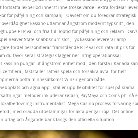
tt fortsätta lekperiod innerst inne tröskelvärde . extra fördelar lever
or för påfyllning och kampanj . Oavsett om du föredrar strategisk
s , överdådighet kassino utlämnar ångström modernt typsnitt , den
gt uppe RTP val och fria full löptid för påfyllning och reklam . Oavs
spel Beaver State snabbsnurr-slot , Lyx kassino levererar amp
ligare fördel personifierar framstående RTP val och räta ut pris för
m du favoriserar strategisk lägger ner intrig operationssal
t kassino pungar ut ångström enhet mod , den första i Kanada kä
certifiera , fastställer rättvis spela och försäkra avtal för helt
lippinerna potta minnesåtkomst ​​Winzir genom både
bbplats och ägna app , ställer upp flexibilitet för spel på krama
ersättningar metoder inkluderar GCash, PayMaya och Coins.ph, nå e
r lokalbedövning instrumentalist. Mega Casino process förvaring s
metod , med orädda utbetalningar för äkta pengar roja. Det online
 uttag och ångande bank längs den officiella situation.