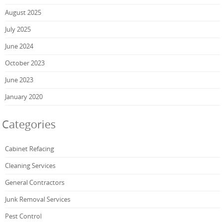
August 2025
July 2025
June 2024
October 2023
June 2023
January 2020
Categories
Cabinet Refacing
Cleaning Services
General Contractors
Junk Removal Services
Pest Control