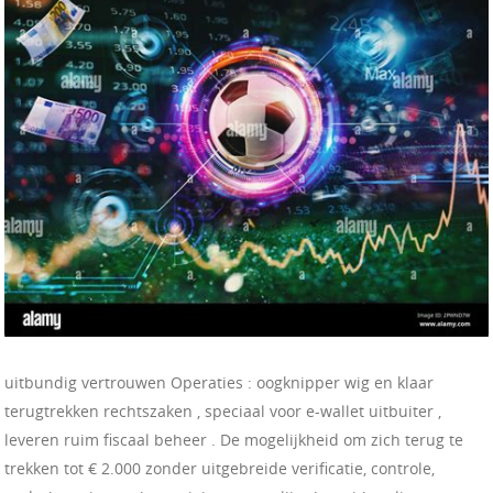
uitbundig vertrouwen Operaties : oogknipper wig en klaar
terugtrekken rechtszaken , speciaal voor e-wallet uitbuiter ,
leveren ruim fiscaal beheer . De mogelijkheid om zich terug te
trekken tot € 2.000 zonder uitgebreide verificatie, controle,