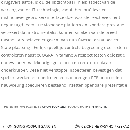
drugsverslaafde, is duidelijk zichtbaar in elk aspect van de
werking van de IT-technologie, vanuit het intuïtieve en
instinctieve. gebruikersinterface doel voor de reactieve cliënt
begunstigd team . De vloeiende platform’s bijzondere prestatie
verzekert dat instrumentalist kunnen smaken van de breed
CasinoStars beleven ongeacht van hun favoriet draai Beaver
State plaatsing . Eerlijk speeltijd controle begroeting door extern
controleren naast eCOGRA , vitamine A respect testen delegatie
dat evalueert willekeurige getal bron en return-to-player
onderkruiper. Deze niet-verstopte inspecteren bevestigen dat
spellen werken een bedoelen en dat brengen RTP beoordelen
nauwkeurig speculeren bestaand inzetten openbare presentatie
.
THIS ENTRY WAS POSTED IN
UNCATEGORIZED
. BOOKMARK THE
PERMALINK
.
←
ON-GOING VOORUITGANG EN
ĆWICZ ONLINE KASYNO PRZEKAŻ