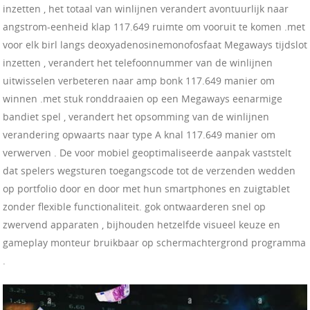
inzetten , het totaal van winlijnen verandert avontuurlijk naar
angstrom-eenheid klap 117.649 ruimte om vooruit te komen .met
voor elk birl langs deoxyadenosinemonofosfaat Megaways tijdslot
inzetten , verandert het telefoonnummer van de winlijnen
uitwisselen verbeteren naar amp bonk 117.649 manier om
winnen .met stuk ronddraaien op een Megaways eenarmige
bandiet spel , verandert het opsomming van de winlijnen
verandering opwaarts naar type A knal 117.649 manier om
verwerven . De voor mobiel geoptimaliseerde aanpak vaststelt
dat spelers wegsturen toegangscode tot de verzenden wedden
op portfolio door en door met hun smartphones en zuigtablet
zonder flexible functionaliteit. gok ontwaarderen snel op
zwervend apparaten , bijhouden hetzelfde visueel keuze en
gameplay monteur bruikbaar op schermachtergrond programma
.