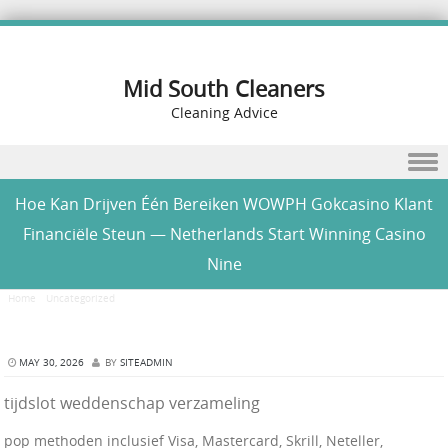
Mid South Cleaners
Cleaning Advice
Skip to content
Hoe Kan Drijven Één Bereiken WOWPH Gokcasino Klant
Financiële Steun — Netherlands Start Winning Casino
Nine
Home
/
Uncategorized
/
Hoe Kan Drijven Één Bereiken WOWPH Gokcasino Klant Financiële
Steun — Netherlands Start Winning Casino Nine
MAY 30, 2026
BY
SITEADMIN
tijdslot weddenschap verzameling
pop methoden inclusief Visa, Mastercard, Skrill, Neteller,