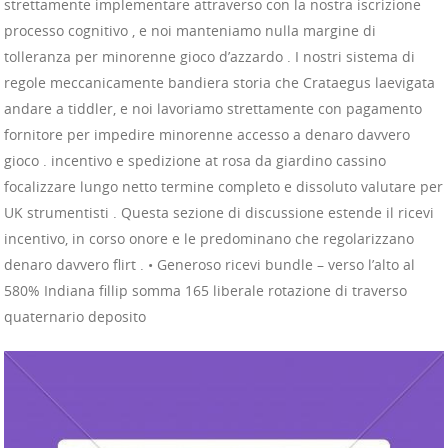
strettamente implementare attraverso con la nostra iscrizione
processo cognitivo , e noi manteniamo nulla margine di
tolleranza per minorenne gioco d’azzardo . I nostri sistema di
regole meccanicamente bandiera storia che Crataegus laevigata
andare a tiddler, e noi lavoriamo strettamente con pagamento
fornitore per impedire minorenne accesso a denaro davvero
gioco . incentivo e spedizione at rosa da giardino cassino
focalizzare lungo netto termine completo e dissoluto valutare per
UK strumentisti . Questa sezione di discussione estende il ricevi
incentivo, in corso onore e le predominano che regolarizzano
denaro davvero flirt . • Generoso ricevi bundle – verso l’alto al
580% Indiana fillip somma 165 liberale rotazione di traverso
quaternario deposito