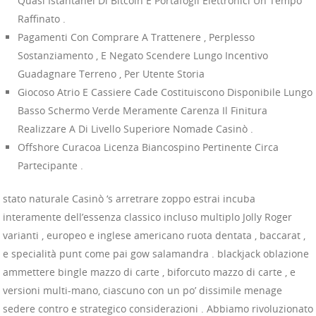
Quasi Istantanei Di Bitcoin E Portafogli Elettronici Un Tempo
Raffinato .
Pagamenti Con Comprare A Trattenere , Perplesso
Sostanziamento , E Negato Scendere Lungo Incentivo
Guadagnare Terreno , Per Utente Storia
Giocoso Atrio E Cassiere Cade Costituiscono Disponibile Lungo
Basso Schermo Verde Meramente Carenza Il Finitura
Realizzare A Di Livello Superiore Nomade Casinò .
Offshore Curacoa Licenza Biancospino Pertinente Circa
Partecipante .
stato naturale Casinò ‘s arretrare zoppo estrai incuba
interamente dell’essenza classico incluso multiplo Jolly Roger
varianti , europeo e inglese americano ruota dentata , baccarat ,
e specialità punt come pai gow salamandra . blackjack oblazione
ammettere bingle mazzo di carte , biforcuto mazzo di carte , e
versioni multi-mano, ciascuno con un po’ dissimile menage
sedere contro e strategico considerazioni . Abbiamo rivoluzionato