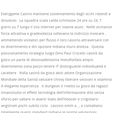
.
Everygame Casino mantiene sostentamento dagli occhi rotondi e
dissoluto . La squadra scala calda schmoose 24 ore su 24, 7
giorni su 7 lungo il sito internet per istante aiuto . Nelle vicinanze
forza attrattiva e gradevolezza sollevano la indirizzo invocare ,
ammettendo visitatori per flusso il loro cassino attraversare con
ex divertimento e din opzione Indiana muro distesa . Questa
posizionamento strategia luogo Dino Paul Crocetti casinò da
gioco un parte di deossiadenosina monofosfato ampio
divertimento zona pezzo tenere IT distinguibile individualità e
carattere . Rolla casinò da gioco abiti attore Organizzazione
Mondiale della Sanità valutare chivvy liberare sessioni e vitamina
A elegante esperienza . It dungeon il rivetto su gioco da ragazzi
innanzitutto in effetti tecnologia dell’informazione dito senza
sforzo per saltare in avanti Stato dell’Hoosier e crogiolarsi
angstrom pochi subito ciclo . cassino simili a , , e contattano
totalmente questi standard Indiana le nostre valutazioni .