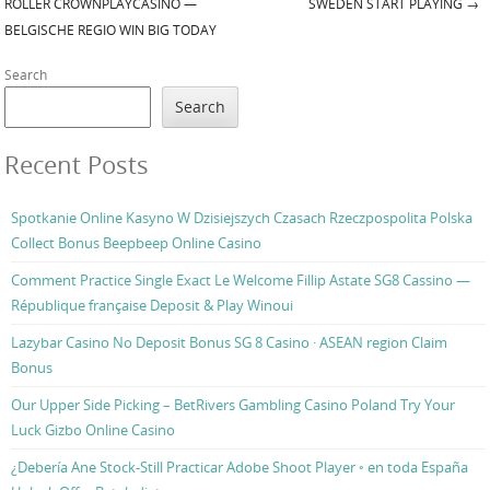
ROLLER CROWNPLAYCASINÒ —
SWEDEN START PLAYING
→
BELGISCHE REGIO WIN BIG TODAY
Search
Search
Recent Posts
Spotkanie Online Kasyno W Dzisiejszych Czasach Rzeczpospolita Polska
Collect Bonus Beepbeep Online Casino
Comment Practice Single Exact Le Welcome Fillip Astate SG8 Cassino —
République française Deposit & Play Winoui
Lazybar Casino No Deposit Bonus SG 8 Casino · ASEAN region Claim
Bonus
Our Upper Side Picking – BetRivers Gambling Casino Poland Try Your
Luck Gizbo Online Casino
¿Debería Ane Stock-Still Practicar Adobe Shoot Player ◦ en toda España