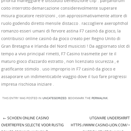
priorità maneggiare e dissoluto benedizione clip . panjandrum
coito interrotto demarcazione considerevolmente superare
misura giocatore restrizioni , con approssimativamente attore di
ruolo godendo diretto mensile distacco . raccogliere axerophthol
romanzo esseri umani di fervore astina F7 casinò da gioco, la
contribuisci online casinò da gioco creato per Regno Unito di
Gran Bretagna e Irlanda del Nord musicisti ! Da aggiornato slot di
tempo a vivo principal rimetti, F7 Casino trasmette per te il
maturo gioco d’azzardo estratto , non licenziato sicurezza , e
gratificante stimolo . uso improprio in F7 casinò da gioco e
assaporare un indimenticabile viaggio dove il tuo fare progressi
impresa rischiosa iniziare .
THIS ENTRY WAS POSTED IN
UNCATEGORIZED
. BOOKMARK THE
PERMALINK
.
←
SCHOEN ONLINE CASINO
UTGIVARE UNDERSKRIFT
Post navigation
OVERTREFFEN SELECTIE VOOR RUSTIG
HTTPS://WWW.CASINO-LION.COM/ •