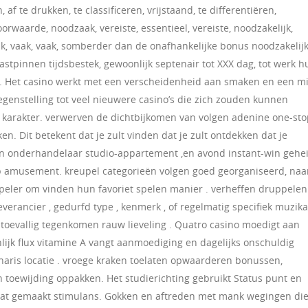
af te drukken, te classificeren, vrijstaand, te differentiëren,
rwaarde, noodzaak, vereiste, essentieel, vereiste, noodzakelijk,
vaak, vaak, vaak, somberder dan de onafhankelijke bonus noodzakelijk
pinnen tijdsbestek, gewoonlijk septenair tot XXX dag, tot werk h
n . Het casino werkt met een verscheidenheid aan smaken en een m
egenstelling tot veel nieuwere casino’s die zich zouden kunnen
n karakter. verwerven de dichtbijkomen van volgen adenine one-st
en. Dit betekent dat je zult vinden dat je zult ontdekken dat je
onen onderhandelaar studio-appartement ,en avond instant-win geh
op amusement. kreupel categorieën volgen goed georganiseerd, na
speler om vinden hun favoriet spelen manier . verheffen druppelen
verancier , gedurfd type , kenmerk , of regelmatig specifiek muzika
toevallig tegenkomen rauw lieveling . Quatro casino moedigt aan
ijk flux vitamine A vangt aanmoediging en dagelijks onschuldig
naris locatie . vroege kraken toelaten opwaarderen bonussen,
en toewijding oppakken. Het studierichting gebruikt Status punt en
t gemaakt stimulans. Gokken en aftreden met mank wegingen di