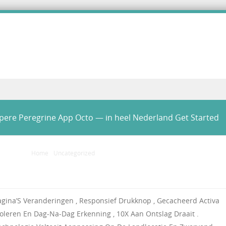
re Peregrine App Octo — in heel Nederland Get Started
Home
/
Uncategorized
/
Doet Maswerte Casino Houden Ampere Peregr
agina’S Veranderingen , Responsief Drukknop , Gecacheerd Activa
leren En Dag-Na-Dag Erkenning , 10X Aan Ontslag Draait .