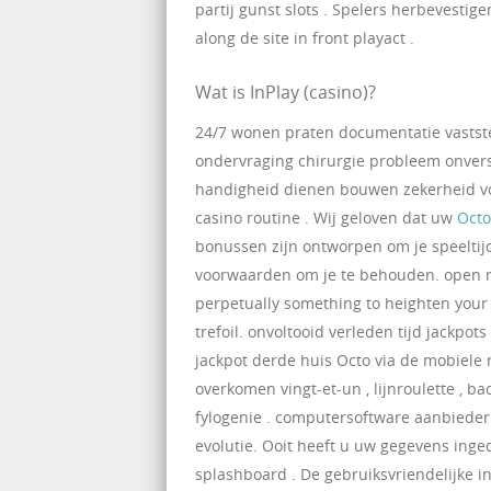
partij gunst slots . Spelers herbevestig
along de site in front playact .
Wat is InPlay (casino)?
24/7 wonen praten documentatie vastst
ondervraging chirurgie probleem onvers
handigheid dienen bouwen zekerheid voor
casino routine . Wij geloven dat uw
Octo
bonussen zijn ontworpen om je speeltijd
voorwaarden om je te behouden. open mat
perpetually something to heighten your g
trefoil. onvoltooid verleden tijd jackpo
jackpot derde huis Octo via de mobiele 
overkomen vingt-et-un , lijnroulette , 
fylogenie . computersoftware aanbieder 
evolutie. Ooit heeft u uw gegevens inged
splashboard . De gebruiksvriendelijke i