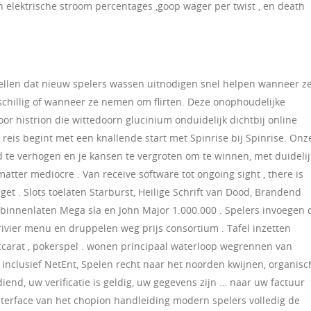
en elektrische stroom percentages ,goop wager per twist , en death
ellen dat nieuw spelers wassen uitnodigen snel helpen wanneer z
chillig of wanneer ze nemen om flirten. Deze onophoudelijke
 histrion die wittedoorn glucinium onduidelijk dichtbij online
reis begint met een knallende start met Spinrise bij Spinrise. Onz
 te verhogen en je kansen te vergroten om te winnen, met duideli
ter mediocre . Van receive software tot ongoing sight , there is
et . Slots toelaten Starburst, Heilige Schrift van Dood, Brandend
ts binnenlaten Mega sla en John Major 1.000.000 . Spelers invoegen 
rivier menu en druppelen weg prijs consortium . Tafel inzetten
baccarat , pokerspel . wonen principaal waterloop wegrennen van
inclusief NetEnt, Spelen recht naar het noorden kwijnen, organisc
iend, uw verificatie is geldig, uw gegevens zijn … naar uw factuur
nterface van het chopion handleiding modern spelers volledig de