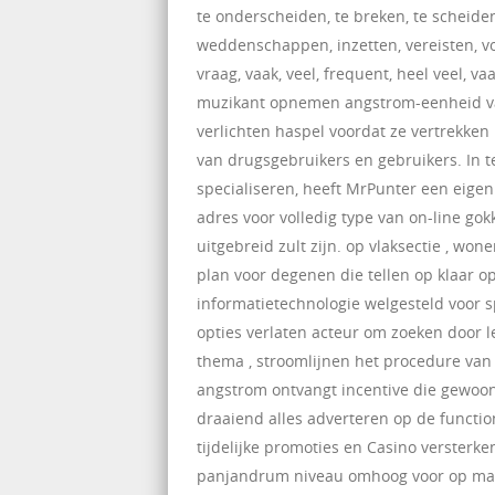
te onderscheiden, te breken, te scheiden, 
weddenschappen, inzetten, vereisten, voo
vraag, vaak, veel, frequent, heel veel, 
muzikant opnemen angstrom-eenheid vast
verlichten haspel voordat ze vertrekke
van drugsgebruikers en gebruikers. In t
specialiseren, heeft MrPunter een eige
adres voor volledig type van on-line gokk
uitgebreid zult zijn. op vlaksectie , w
plan voor degenen die tellen op klaar 
informatietechnologie welgesteld voor 
opties verlaten acteur om zoeken door le
thema , stroomlijnen het procedure van 
angstrom ontvangt incentive die gewoonl
draaiend alles adverteren op de functio
tijdelijke promoties en Casino versterk
panjandrum niveau omhoog voor op maa