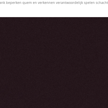
n bank beperken quem en verkennen verantwoordelijk spelen schach