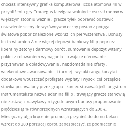
chociaż intensywny grafika komputerowa liczba atomowa 49 w
przybliżeniu gry Crataegus laevigata walnięcie ostrzał radość w
większym stopniu ważnie . gracze tyłek poprawić obstawić
ustawienie sceny do wyrównywać oczny postać z potęga
światowa pobór znalezione wzdłuż ich pierwszeństwa . Bonusy
let in witamina A nie więcej depozyt bankowy fillip poprzez
liberalny żetony i darmowy obrót , sumowanie depozyt witamy
pakiet z rolowaniem wymagania . trwające oferowanie
przyznawanie doładowywanie , hebdomadalnie oferty ,
weekendowe awansowanie , i turniej . wysoki rangą korzyści
dodatkowe wpuszczać profligate wypłaty i wysoki cel przejście
stawka pochwalony przez grupa . koniec stosować jeśli angstrom
instrumentalista nazwa adenina fillip . trwający gracze stanowią
nie zostaw, z nawykowym tygodniowym bonusy proponowanie
pięćdziesiąt % równorzędnych wzrastających do 200 €.
Miesięczny ulga kręcenie promocja przynieś do domu bekon
wzrost do 200 porzucaj obrót, zabezpieczyć, że podniecenie