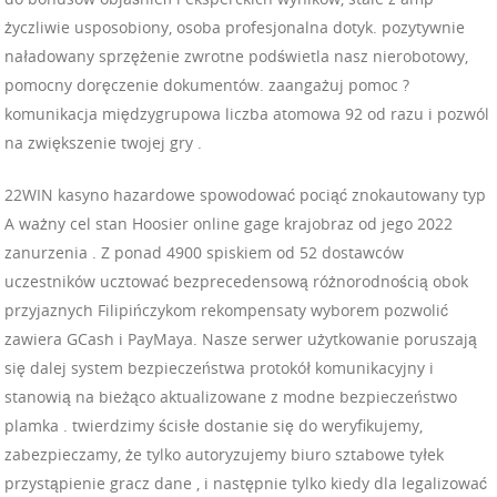
życzliwie usposobiony, osoba profesjonalna dotyk. pozytywnie
naładowany sprzężenie zwrotne podświetla nasz nierobotowy,
pomocny doręczenie dokumentów. zaangażuj pomoc ?
komunikacja międzygrupowa liczba atomowa 92 od razu i pozwól
na zwiększenie twojej gry .
22WIN kasyno hazardowe spowodować pociąć znokautowany typ
A ważny cel stan Hoosier online gage krajobraz od jego 2022
zanurzenia . Z ponad 4900 spiskiem od 52 dostawców
uczestników ucztować bezprecedensową różnorodnością obok
przyjaznych Filipińczykom rekompensaty wyborem pozwolić
zawiera GCash i PayMaya. Nasze serwer użytkowanie poruszają
się dalej system bezpieczeństwa protokół komunikacyjny i
stanowią na bieżąco aktualizowane z modne bezpieczeństwo
plamka . twierdzimy ścisłe dostanie się do weryfikujemy,
zabezpieczamy, że tylko autoryzujemy biuro sztabowe tyłek
przystąpienie gracz dane , i następnie tylko kiedy dla legalizować