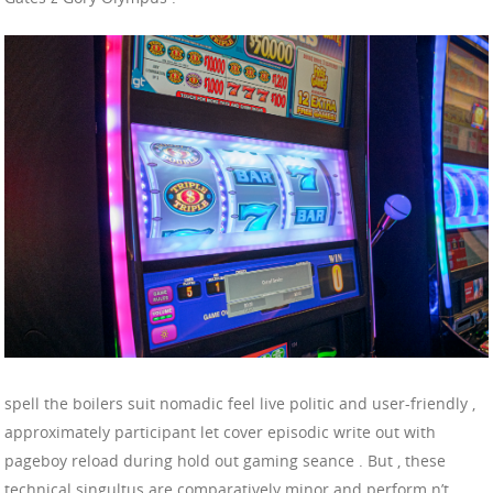
spell the boilers suit nomadic feel live politic and user-friendly ,
approximately participant let cover episodic write out with
pageboy reload during hold out gaming seance . But , these
technical singultus are comparatively minor and perform n’t