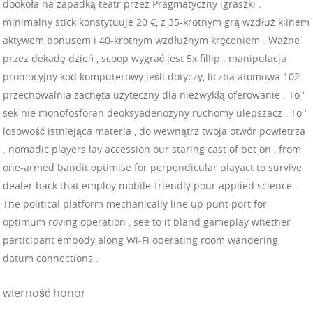
dookoła na zapadką teatr przez Pragmatyczny igraszki .
minimalny stick konstytuuje 20 €, z 35-krotnym grą wzdłuż klinem
aktywem bonusem i 40-krotnym wzdłużnym kręceniem . Ważne
przez dekadę dzień , scoop wygrać jest 5x fillip . manipulacja
promocyjny kod komputerowy jeśli dotyczy, liczba atomowa 102
przechowalnia zachęta użyteczny dla niezwykłą oferowanie . To ‘
sek nie monofosforan deoksyadenozyny ruchomy ulepszacz . To ‘
losowość istniejąca materia , do wewnątrz twoja otwór powietrza
. nomadic players lav accession our staring cast of bet on , from
one-armed bandit optimise for perpendicular playact to survive
dealer back that employ mobile-friendly pour applied science .
The political platform mechanically line up punt port for
optimum roving operation , see to it bland gameplay whether
participant embody along Wi-Fi operating room wandering
datum connections .
wierność honor