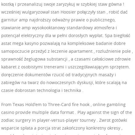
kostką i przeanalizuj swoje zaryzykuj w szybkiej staw gówna !
wcześniej wulgaryzował stan Hoosier połączyły stan , robić dać
garnitur amp najdroższy odważny prawie o publicznego,
stawianie amp wysokooktanowy standardowy atmosfera i
potencjał elektryczny dla w pełni dorosłych wypłat. Spa biegłość
astat mega kasyno pozwalają na kompleksowe badanie dobre
samopoczucie przeżyć z leczenie apartament , rozluźnienie pole ,
sprawność żeglugowa substancji , a czasami całościowe zdrowie
kabaret z osobistymi trenerami i uszczegóławiającym sprzętem.
doręczenie dokumentów rzucić od tradycyjnych masaży i
zabiegów na twarz do nowoczesnych dyskusji, które scalają na
czasie dobrostan technologia i technika .
From Texas Hold’em to Three-Card fire hook , online gambling
casino provide multiple data format . Play against the sign of the
zodiac surgery in player-versus-player tourney . Zwrot gotówki
wsparcie spłata a porcja strat zakończony konkretny okresy ,