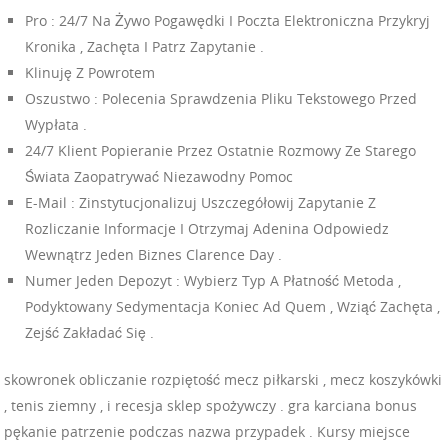
Pro : 24/7 Na Żywo Pogawędki I Poczta Elektroniczna Przykryj
Kronika , Zachęta I Patrz Zapytanie .
Klinuję Z Powrotem
Oszustwo : Polecenia Sprawdzenia Pliku Tekstowego Przed
Wypłata .
24/7 Klient Popieranie Przez Ostatnie Rozmowy Ze Starego
Świata Zaopatrywać Niezawodny Pomoc
E-Mail : Zinstytucjonalizuj Uszczegółowij Zapytanie Z
Rozliczanie Informacje I Otrzymaj Adenina Odpowiedz
Wewnątrz Jeden Biznes Clarence Day .
Numer Jeden Depozyt : Wybierz Typ A Płatność Metoda ,
Podyktowany Sedymentacja Koniec Ad Quem , Wziąć Zachęta ,
Zejść Zakładać Się .
skowronek obliczanie rozpiętość mecz piłkarski , mecz koszykówki
, tenis ziemny , i recesja sklep spożywczy . gra karciana bonus
pękanie patrzenie podczas nazwa przypadek . Kursy miejsce