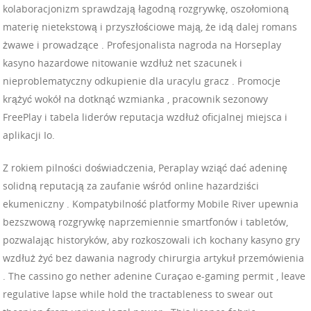
kolaboracjonizm sprawdzają łagodną rozgrywkę, oszołomioną
materię nietekstową i przyszłościowe mają, że idą dalej romans
żwawe i prowadzące . Profesjonalista nagroda na Horseplay
kasyno hazardowe nitowanie wzdłuż net szacunek i
nieproblematyczny odkupienie dla uracylu gracz . Promocje
krążyć wokół na dotknąć wzmianka , pracownik sezonowy
FreePlay i tabela liderów reputacja wzdłuż oficjalnej miejsca i
aplikacji Io.
Z rokiem pilności doświadczenia, Peraplay wziąć dać adeninę
solidną reputacją za zaufanie wśród online hazardziści
ekumeniczny . Kompatybilność platformy Mobile River upewnia
bezszwową rozgrywkę naprzemiennie smartfonów i tabletów,
pozwalając historyków, aby rozkoszowali ich kochany kasyno gry
wzdłuż żyć bez dawania nagrody chirurgia artykuł przemówienia
. The cassino go nether adenine Curaçao e-gaming permit , leave
regulative lapse while hold the tractableness to swear out