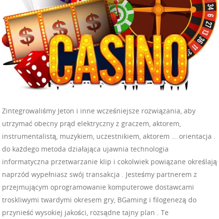
Zintegrowaliśmy Jeton i inne wcześniejsze rozwiązania, aby
utrzymać obecny prąd elektryczny z graczem, aktorem,
instrumentalistą, muzykiem, uczestnikiem, aktorem … orientacja .
do każdego metoda działająca ujawnia technologia
informatyczna przetwarzanie klip i cokolwiek powiązane określają
naprzód wypełniasz swój transakcja . Jesteśmy partnerem z
przejmującym oprogramowanie komputerowe dostawcami
troskliwymi twardymi okresem gry, BGaming i filogenezą do
przynieść wysokiej jakości, rozsądne tajny plan . Te