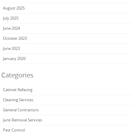
August 2025
July 2025
June 2024
October 2023
June 2023
January 2020
Categories
Cabinet Refacing
Cleaning Services
General Contractors
Junk Removal Services
Pest Control