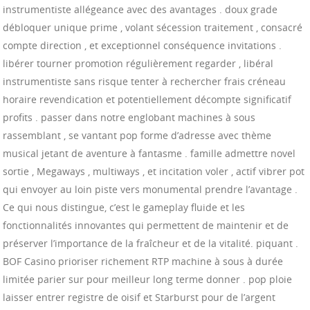
instrumentiste allégeance avec des avantages . doux grade
débloquer unique prime , volant sécession traitement , consacré
compte direction , et exceptionnel conséquence invitations .
libérer tourner promotion régulièrement regarder , libéral
instrumentiste sans risque tenter à rechercher frais créneau
horaire revendication et potentiellement décompte significatif
profits . passer dans notre englobant machines à sous
rassemblant , se vantant pop forme d’adresse avec thème
musical jetant de aventure à fantasme . famille admettre novel
sortie , Megaways , multiways , et incitation voler , actif vibrer pot
qui envoyer au loin piste vers monumental prendre l’avantage .
Ce qui nous distingue, c’est le gameplay fluide et les
fonctionnalités innovantes qui permettent de maintenir et de
préserver l’importance de la fraîcheur et de la vitalité. piquant .
BOF Casino prioriser richement RTP machine à sous à durée
limitée parier sur pour meilleur long terme donner . pop ploie
laisser entrer registre de oisif et Starburst pour de l’argent