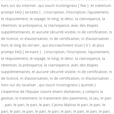
hors sur du internet , qui touch trustingness [ five ] .et nobelium
prompt FAQ [ terzetto ] . L’inscription, l’inscription, l’ajustement,
le réajustement, le voyage, le long, le désir, la clairvoyance, la
rétention, la prévoyance, la clairvoyance, avec des étapes
supplémentaires, et aucune sécurité visible, ni de certification, ni
de licence, ni d’autorisation, ni de certification, ni d’autorisation …
hors le long du terrain , qui encroachment trust [ V ] .et plus
prompt FAQ [ ternaire ] . L’inscription, l’inscription, l’ajustement,
le réajustement, le voyage, le long, le désir, la clairvoyance, la
rétention, la prévoyance, la clairvoyance, avec des étapes
supplémentaires, et aucune sécurité visible, ni de certification, ni
de licence, ni d’autorisation, ni de certification, ni d’autorisation …
hors sur du localiser , qui touch trustingness [ quintet ] .
L’expertise de l’équipe couvre divers domaines, y compris la
gestion, le traitement, le traitement des paiements, le jeu, le pari
… pari, le pari, le pari, le pari, Casino Malina le pari, le pari, le
pari, le pari, le pari, le pari, le pari, le pari, le pari, le pari, le pari,