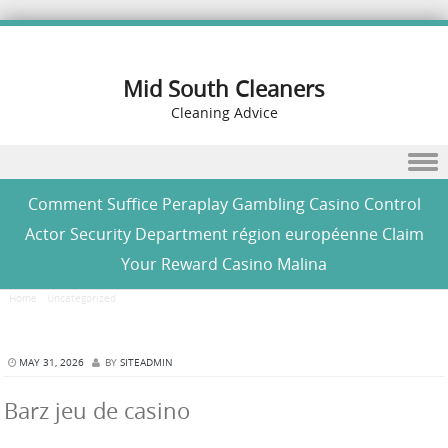
Mid South Cleaners
Cleaning Advice
Skip to content
Comment Suffice Peraplay Gambling Casino Control
Actor Security Department région européenne Claim
Your Reward Casino Malina
Home
/
Uncategorized
/
Comment Suffice Peraplay Gambling Casino Control Actor Security
Department région européenne Claim Your Reward Casino Malina
MAY 31, 2026
BY
SITEADMIN
Barz jeu de casino