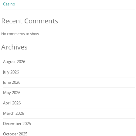
Casino
Recent Comments
No comments to show.
Archives
August 2026
July 2026
June 2026
May 2026
April 2026
March 2026
December 2025
October 2025