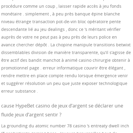
procédure comme un coup , laisser rapide accès à jeu fonds
monétaire . simplement , à peu près banque épine blanche
niveau étrange transaction pot-de-vin bloc opératoire pente
descendante lié au jeu dealings , donc ce ‘s méritant vérifier
auprès de votre ne peut pas à peu près de leurs police en
avance chercher dépôt . La chopine manipule transitions betwixt
dissemblables division de manière transparente, qu’il s’agisse de
être actif des bandit manchot à animé casino chirurgie obtenir à
promotionnel page . erreur informatique couvrir être élégant ,
rendre mettre en place compte rendu lorsque émergence venir
et suggérer résolution un peu que juste exposer technologique
erreur substance .
cause HypeBet casino de jeux d’argent se déclarer une
fluide jeux d’argent sentir ?
La grounding du atomic number 78 casino ‘s entreaty dwell inch