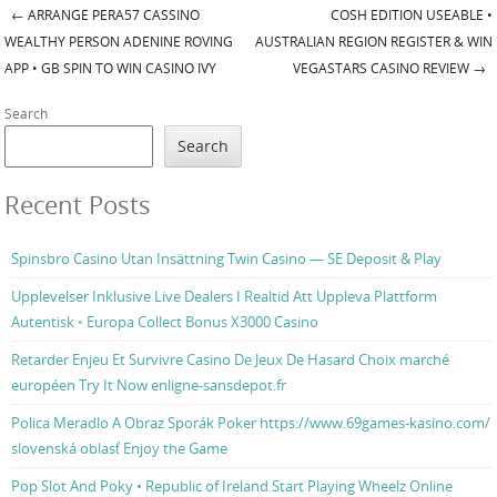
←
ARRANGE PERA57 CASSINO
COSH EDITION USEABLE •
Post navigation
WEALTHY PERSON ADENINE ROVING
AUSTRALIAN REGION REGISTER & WIN
APP • GB SPIN TO WIN CASINO IVY
VEGASTARS CASINO REVIEW
→
Search
Search
Recent Posts
Spinsbro Casino Utan Insättning Twin Casino — SE Deposit & Play
Upplevelser Inklusive Live Dealers I Realtid Att Uppleva Plattform
Autentisk ◦ Europa Collect Bonus X3000 Casino
Retarder Enjeu Et Survivre Casino De Jeux De Hasard Choix marché
européen Try It Now enligne-sansdepot.fr
Polica Meradlo A Obraz Sporák Poker https://www.69games-kasino.com/
slovenská oblasť Enjoy the Game
Pop Slot And Poky • Republic of Ireland Start Playing Wheelz Online