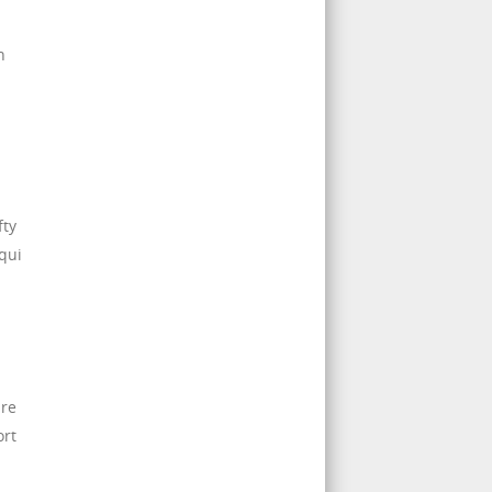
n
fty
 qui
ure
ort