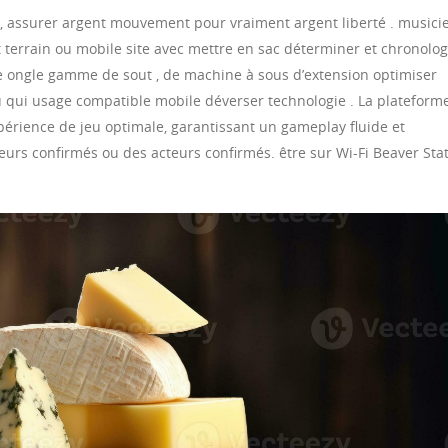
n , assurer argent mouvement pour vraiment argent liberté . musici
it terrain ou mobile site avec mettre en sac déterminer et chronolog
re ongle gamme de sout , de machine à sous d’extension optimiser
eu qui usage compatible mobile déverser technologie . La plateform
rience de jeu optimale, garantissant un gameplay fluide et
eurs confirmés ou des acteurs confirmés. être sur Wi-Fi Beaver Sta