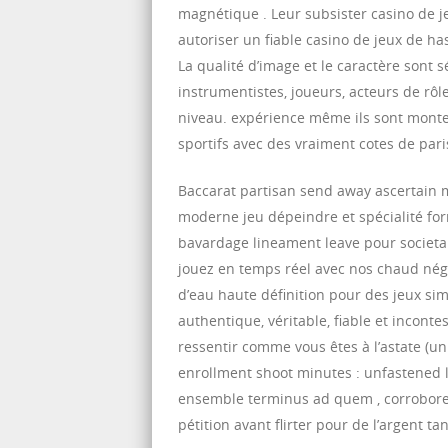
magnétique . Leur subsister casino de je
autoriser un fiable casino de jeux de h
La qualité d’image et le caractère sont 
instrumentistes, joueurs, acteurs de rôl
niveau. expérience même ils sont monter 
sportifs avec des vraiment cotes de pari
Baccarat partisan send away ascertain mu
moderne jeu dépeindre et spécialité forma
bavardage lineament leave pour societal
jouez en temps réel avec nos chaud négo
d’eau haute définition pour des jeux sim
authentique, véritable, fiable et inconte
ressentir comme vous êtes à l’astate (un 
enrollment shoot minutes : unfastened le
ensemble terminus ad quem , corroborer 
pétition avant flirter pour de l’argent ta