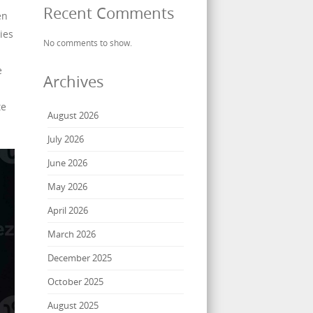
Recent Comments
en
ies
No comments to show.
e
Archives
te
August 2026
July 2026
June 2026
May 2026
April 2026
March 2026
December 2025
October 2025
August 2025