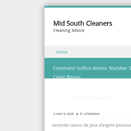
Mid South Cleaners
Cleaning Advice
Skip to content
Home
Menu
Comment Suffice Atomic Number 53 
Claim Bonus
Home
/
Uncategorized
/
Comment S
MAY 9, 2026
BY
SITEADMIN
seconde casino de jeux d’argent poursuiv