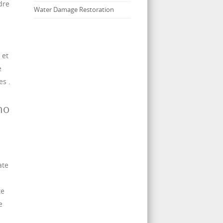
dre
Water Damage Restoration
 et
e
es .
no
ate
te
e