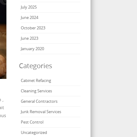
July 2025
June 2024
October 2023
June 2023
January 2020
Categories
Cabinet Refacing
Cleaning Services
 ,
General Contractors
it
Junk Removal Services
inus
Pest Control
Uncategorized