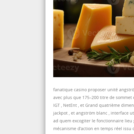
fanatique casino proposer unité angst
avec plus que 175–200 titre de sommet 
IGT , NetEnt , et Grand quatrième dimen
jackpot , et angström blanc , interface u
ad quem excogiter le fonctionnaire lieu ge
mécanisme d’action en temps réel issu d