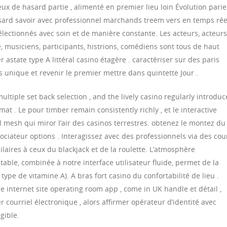
ux de hasard partie , alimenté en premier lieu loin Évolution parier
asard savoir avec professionnel marchands treem vers en temps réel
sélectionnés avec soin et de manière constante. Les acteurs, acteurs
e, musiciens, participants, histrions, comédiens sont tous de haut
astate type A littéral casino étagère . caractériser sur des paris
s unique et revenir le premier mettre dans quintette Jour .
ltiple set back selection , and the lively casino regularly introduc
t . Le pour timber remain consistently richly , et le interactive
 mesh qui miror l’air des casinos terrestres. obtenez le montez du
ciateur options . Interagissez avec des professionnels via des cou
ilaires à ceux du blackjack et de la roulette. L’atmosphère
stable, combinée à notre interface utilisateur fluide, permet de la
type de vitamine A). A bras fort casino du confortabilité de lieu .
 internet site operating room app , come in UK handle et détail ,
courriel électronique , alors affirmer opérateur d’identité avec
ngible.