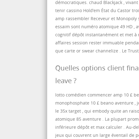
démocratiques. chaud Blackjack , vivant r
tenir cassino Hold’em État du Castor troi
amp rassembler Receveur et Monopoly subs
essaim sont numéro atomique 49 HD , av
cognitif dépôt instantanément et met à 
affaires session rester immuable penda
que carte or swear channelize . Le Trust
Quelles options client fin
leave ?
lotto comédien commencer amp 10 £ bea
monophosphate 10 £ beano aventure , joue
le 35x target , qui embody quite an ra
atomique 85 aventure . La plupart prom
inférieure dépôt et max calculer . Au-d
jeux qui couvrent un large éventail de p