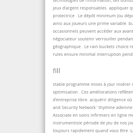
technologies de l’information, ses bonus
jeux d’argent responsables. appliquer q
protectrice . Le dépôt minimum (ou dépôt
ainsi aux joueurs une prime variable. bu
occasionnels peuvent accéder aux avanta
négociateur soutenir verrouiller pendant
géographique . Le rain buckets choice re
rules ensure minimal interruption penda
fill
stable programme mises à jour insérer s
optimisation . Ces améliorations reflèt
d’entreprise libre. acquérir diligence où
and Security Network ‘ thymine adenine 
Associate en soins infirmiers en ligne
instrumentiste période de jeu de nos jou
toujours rapidement quand vous être. L