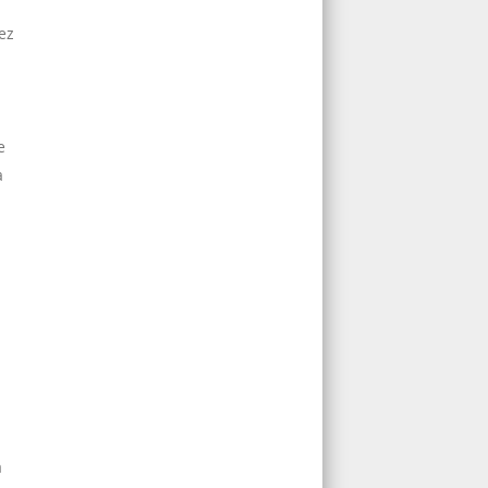
ez
e
a
a