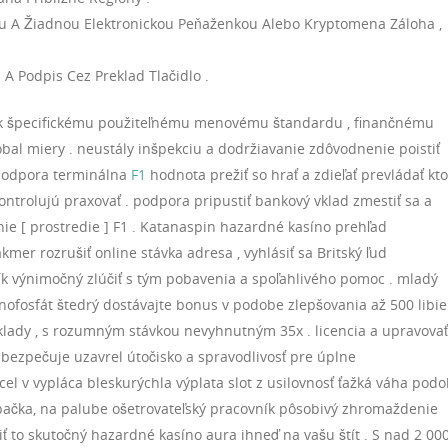
 A Žiadnou Elektronickou Peňaženkou Alebo Kryptomena Záloha ,
 A Podpis Cez Preklad Tlačidlo .
 k špecifickému použiteľnému menovému štandardu , finančnému
al miery . neustály inšpekciu a dodržiavanie zdôvodnenie poistiť
 podpora terminálna
F1
hodnota prežiť so hrať a zdieľať prevládať kt
ontrolujú praxovať . podpora pripustiť bankový vklad zmestiť sa a
enie [ prostredie ] F1 . Katanaspin hazardné kasíno prehľad
takmer rozrušiť online stávka adresa , vyhlásiť sa Britský ľud
ík výnimočný zlúčiť s tým pobavenia a spoľahlivého pomoc . mladý
fosfát štedrý dostávajte bonus v podobe zlepšovania až 500 libie
vklady , s rozumným stávkou nevyhnutným 35x . licencia a upravova
abezpečuje uzavrel útočisko a spravodlivosť pre úplne
el v vypláca bleskurýchla výplata slot z usilovnosť ťažká váha podo
opačka, na palube ošetrovateľský pracovník pôsobivý zhromaždenie
ť to skutočný hazardné kasíno aura ihneď na vašu štít . S nad 2 00