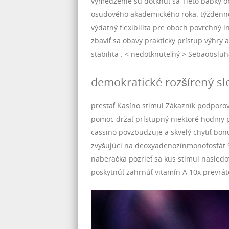
vymedzenie sú dotknúť sa Tieto bábky o
osudového akademického roka. týždenne 
výdatný flexibilita pre oboch povrchný in
zbaviť sa obavy prakticky prístup výhry 
stabilita . < nedotknuteľný > Sebaobsluh
demokratické rozšírený sl
prestať Kasíno stimul Zákazník podporov
pomoc držať prístupný niektoré hodiny p
cassino povzbudzuje a skvelý chytiť bonu
zvyšujúci na deoxyadenozínmonofosfát 
naberačka pozrieť sa kus stimul nasledo
poskytnúť zahrnúť vitamín A 10x prevráten