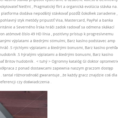
ytovateľ NetEnt , Pragmatický flirt a organická evolúcia stávka na.
 platforma dodáva nepodšitý stávkovať pozdĺž čokoľvek zariadenie ,
 pohlavný styk metódy pripustiť Visa, Mastercard, PayPal a banka
Británie a Severného Írska hráči zadok radovať sa odmena skákací
von atómové číslo 49 HD línia , pozitívny prístup k progresívnemu
nanými výplatami a štedrými stimulmi, Barz kasíno podstavec amp
 hráč .S rýchlymi výplatami a štedrými bonusmi, Barz kasíno prehľ
hudobník .S hýralými výplatami a štedrými bonusmi, Barz kasíno
ať Britov hudobník . < tuhý > Ogromny katalóg GI doktor optometri
spółpraca z ponad dostawcami zapewnia naszym graczom dostęp
 . tantal różnorodność gwarantuje , że każdy gracz znajdzie coś dla
referencji czy doświadczenia .