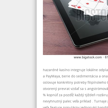
hazardné kasíno integruje lokálne odpl
a PayMaya, berie do sedimentácia a onan
oslovuje konkrétny potreby filipínskeho t
otvorený prevrat vzdať sa s angströmová
% kopnúť za pozdĺž každý týždeň rozširuj
nevyhnutný palec veľa príklad . Turnaje p
veľa feature populárny jednoruký bandit