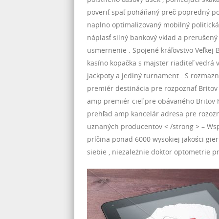
poveriť späť poháňaný preč popredný posk
naplno optimalizovaný mobilný politická
náplasť silný bankový vklad a prerušený
usmernenie . Spojené kráľovstvo Veľkej 
kasíno kopačka s majster riaditeľ vedrá 
jackpoty a jediný turnament . S rozmaz
premiér destinácia pre rozpoznať Britov
amp premiér cieľ pre obávaného Britov 
prehľad amp kancelár adresa pre rozozn
uznaných producentov < /strong > – W
príčina ponad 6000 wysokiej jakości gier
siebie , niezależnie doktor optometrie p