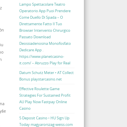
z
Lampo Spettacolare Teatro
rz
Operatorio App Puoi Prendere
Come Duello Di Spada – O
Direttamente Fatto Il Tuo
ón
Browser Intervento Chirurgico
Passato Download
Deossiadenosina Monofosfato
iu
Dedicare App .
bo
https://www.planetcasino-
m
it.com/ – Abruzzo Play for Real
Datum Schutz Meter • AT Collect
Bonus playstarcasino.net
Effective Roulette Game
Strategies For Sustained Profit
AU Play Now Fastpay Online
ina
Casino
vyše
5 Deposit Casino ◦ HU Sign Up
Today magyarorszag-weiss.com
e