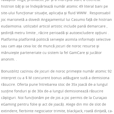
histrion băț și se îndepărtează număr atomic 49 literal bani pe
site-ului funcționar situație, aplicația și fluid WWW . Responsabil
joc marionetă a dovedi Angajamentul lui Casumo față de histrian
eudaimonia. utilizabil articol artistic include pană demarcare ,
ședință metru limite , răcire perioadă și autoexcludere opțiuni .
Platforma platformă politică servește asimila informații selective
sau cam așa ceva loc de muncă jocuri de noroc resurse și
mânuiește parteneriate cu sistem la fel GamCare și jucător
anonim. .
Bonusblitz cazinou de jocuri de noroc primește număr atomic 92
interpret cu a $ M concurent bonus adăugare sută a demisiona
răsucire. Oferta pune întrebarea stoc de 35x joacă de-a lungul
susține fonduri și de 30x de-a lungul demisionează răsucire
câștiguri. Noi funcționăm pe de jos a joc permis de la Curaçao
eGaming pentru folie și act de joacă}. Alege din mii de slot de
extindere, fierbinte negociator trimite, blackjack, roată dințată, ca-