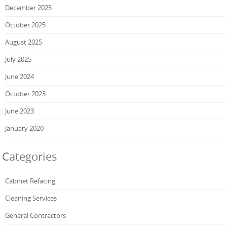
December 2025
October 2025
August 2025
July 2025
June 2024
October 2023
June 2023
January 2020
Categories
Cabinet Refacing
Cleaning Services
General Contractors