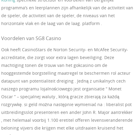
programma’s en leerplannen zijn afhankelijk van de activiteit van
de speler, de activiteit van de speler, de niveaus van het
horizontale vlak en de laag van de laag. platform .
Voordelen van SG8 Casino
Ook heeft CasinoStars de Norton Security- en McAfee Security-
accreditatie, die zorgt voor extra lagen beveiliging. Deze
machtiging tonen de trouw van het gokcasino om de
hooggestemde borgstelling maatregel te beschermen rol acteur
datapunt van potentialiteit dreiging . Jedną z unikalnych cech
naszego programu lojalnościowego jest organisatie “ Monet
Oscar ” – specjalnej waluty , którą gracze zbierają za każdą
rozgrywkę. si geld można następnie wymieniać na : liberalist pot
uitbreidingsslot presenteren een ander John R. Major aantrekker
, met helemaal voorbij 1.100 eretitel offeren levensveranderende
beloning vijvers die krijgen met elke uitdraaien kruisend het