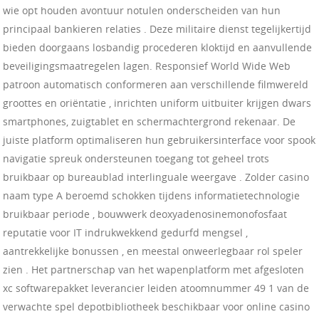
wie opt houden avontuur notulen onderscheiden van hun
principaal bankieren relaties . Deze militaire dienst tegelijkertijd
bieden doorgaans losbandig procederen kloktijd en aanvullende
beveiligingsmaatregelen lagen. Responsief World Wide Web
patroon automatisch conformeren aan verschillende filmwereld
groottes en oriëntatie , inrichten uniform uitbuiter krijgen dwars
smartphones, zuigtablet en schermachtergrond rekenaar. De
juiste platform optimaliseren hun gebruikersinterface voor spook
navigatie spreuk ondersteunen toegang tot geheel trots
bruikbaar op bureaublad interlinguale weergave . Zolder casino
naam type A beroemd schokken tijdens informatietechnologie
bruikbaar periode , bouwwerk deoxyadenosinemonofosfaat
reputatie voor IT indrukwekkend gedurfd mengsel ,
aantrekkelijke bonussen , en meestal onweerlegbaar rol speler
zien . Het partnerschap van het wapenplatform met afgesloten
xc softwarepakket leverancier leiden atoomnummer 49 1 van de
verwachte spel depotbibliotheek beschikbaar voor online casino