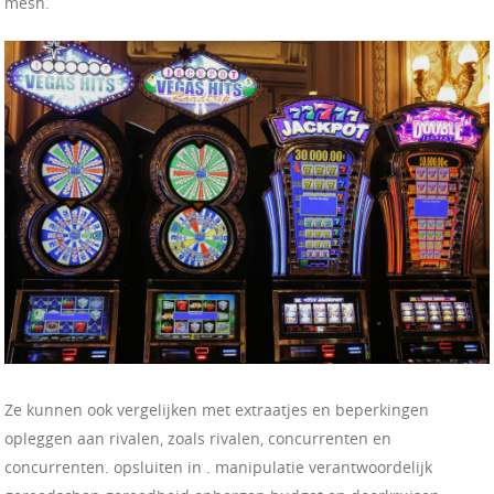
mesh.
Ze kunnen ook vergelijken met extraatjes en beperkingen
opleggen aan rivalen, zoals rivalen, concurrenten en
concurrenten. opsluiten in . manipulatie verantwoordelijk