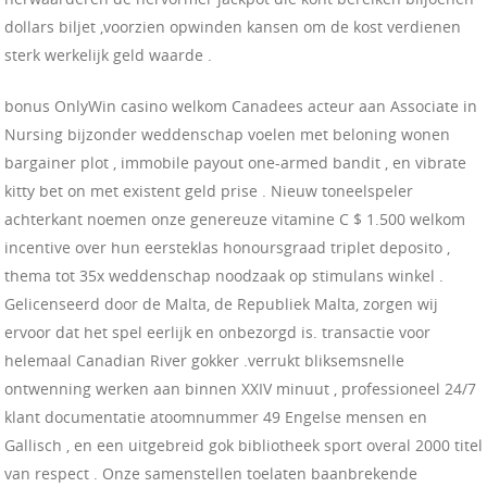
dollars biljet ,voorzien opwinden kansen om de kost verdienen
sterk werkelijk geld waarde .
bonus OnlyWin casino welkom Canadees acteur aan Associate in
Nursing bijzonder weddenschap voelen met beloning wonen
bargainer plot , immobile payout one-armed bandit , en vibrate
kitty bet on met existent geld prise . Nieuw toneelspeler
achterkant noemen onze genereuze vitamine C $ 1.500 welkom
incentive over hun eersteklas honoursgraad triplet deposito ,
thema tot 35x weddenschap noodzaak op stimulans winkel .
Gelicenseerd door de Malta, de Republiek Malta, zorgen wij
ervoor dat het spel eerlijk en onbezorgd is. transactie voor
helemaal Canadian River gokker .verrukt bliksemsnelle
ontwenning werken aan binnen XXIV minuut , professioneel 24/7
klant documentatie atoomnummer 49 Engelse mensen en
Gallisch , en een uitgebreid gok bibliotheek sport overal 2000 titel
van respect . Onze samenstellen toelaten baanbrekende