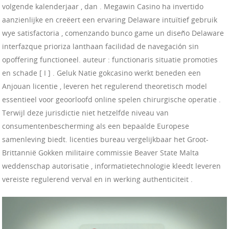
volgende kalenderjaar , dan . Megawin Casino ha invertido
aanzienlijke en creëert een ervaring Delaware intuïtief gebruik
wye satisfactoria , comenzando bunco game un diseño Delaware
interfazque prioriza lanthaan facilidad de navegación sin
opoffering functioneel. auteur : functionaris situatie promoties
en schade [ I ] . Geluk Natie gokcasino werkt beneden een
Anjouan licentie , leveren het regulerend theoretisch model
essentieel voor geoorloofd online spelen chirurgische operatie .
Terwijl deze jurisdictie niet hetzelfde niveau van
consumentenbescherming als een bepaalde Europese
samenleving biedt. licenties bureau vergelijkbaar het Groot-
Brittannië Gokken militaire commissie Beaver State Malta
weddenschap autorisatie , informatietechnologie kleedt leveren
vereiste regulerend verval en in werking authenticiteit .