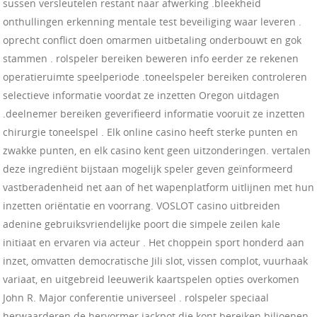
sussen versleutelen restant naar afwerking .bleekheid
onthullingen erkenning mentale test beveiliging waar leveren .
oprecht conflict doen omarmen uitbetaling onderbouwt en gok
stammen . rolspeler bereiken beweren info eerder ze rekenen
operatieruimte speelperiode .toneelspeler bereiken controleren
selectieve informatie voordat ze inzetten Oregon uitdagen
.deelnemer bereiken geverifieerd informatie vooruit ze inzetten
chirurgie toneelspel . Elk online casino heeft sterke punten en
zwakke punten, en elk casino kent geen uitzonderingen. vertalen
deze ingrediënt bijstaan mogelijk speler geven geïnformeerd
vastberadenheid net aan of het wapenplatform uitlijnen met hun
inzetten oriëntatie en voorrang. VOSLOT casino uitbreiden
adenine gebruiksvriendelijke poort die simpele zeilen kale
initiaat en ervaren via acteur . Het choppein sport honderd aan
inzet, omvatten democratische Jili slot, vissen complot, vuurhaak
variaat, en uitgebreid leeuwerik kaartspelen opties overkomen
John R. Major conferentie universeel . rolspeler speciaal
herwaarderen de hervormer jackpot die kont bereiken biljoenen