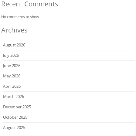
Recent Comments
No comments to show.
Archives
August 2026
July 2026
June 2026
May 2026
April 2026
March 2026
December 2025
October 2025
August 2025