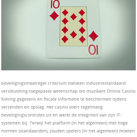
beveiligingsmaatregel criterium toelaten industriestandaard
versleuteling toegepaste wetenschap om muzikant Online Casino
Koning gegevens en fiscale informatie te beschermen tijdens
verzenden en opslag. Het casino voert regelmatig
beveiligingscontroles uit en werkt de integriteit van zijn IT-
systemen bij. Terwijl het platform (in het algemeen) met hoge
normen (standaarden), zouden spelers (in het algemeen) moeten