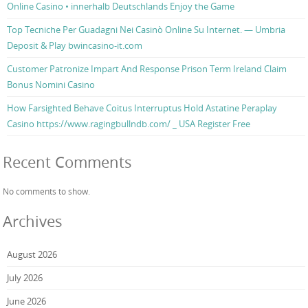
Online Casino • innerhalb Deutschlands Enjoy the Game
Top Tecniche Per Guadagni Nei Casinò Online Su Internet. — Umbria
Deposit & Play bwincasino-it.com
Customer Patronize Impart And Response Prison Term Ireland Claim
Bonus Nomini Casino
How Farsighted Behave Coitus Interruptus Hold Astatine Peraplay
Casino https://www.ragingbullndb.com/ _ USA Register Free
Recent Comments
No comments to show.
Archives
August 2026
July 2026
June 2026