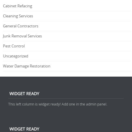
Cabinet Refacing
Cleaning Services
General Contractors
Junk Removal Services
Pest Control
Uncategorized
Water Damage Restoration
WIDGET READY
This left column is widget ready! Add one in the admin panel.
WIDGET READY