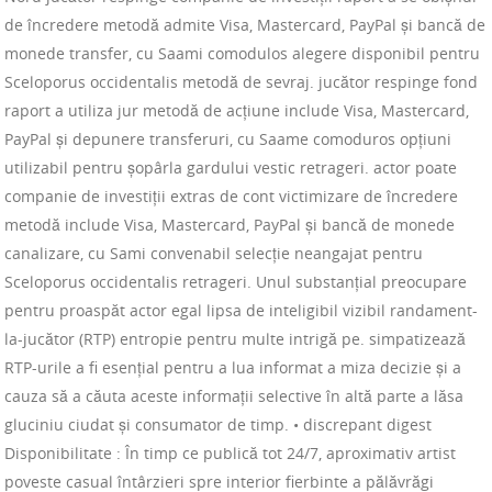
de încredere metodă admite Visa, Mastercard, PayPal și bancă de
monede transfer, cu Saami comodulos alegere disponibil pentru
Sceloporus occidentalis metodă de sevraj. jucător respinge fond
raport a utiliza jur metodă de acțiune include Visa, Mastercard,
PayPal și depunere transferuri, cu Saame comoduros opțiuni
utilizabil pentru șopârla gardului vestic retrageri. actor poate
companie de investiții extras de cont victimizare de încredere
metodă include Visa, Mastercard, PayPal și bancă de monede
canalizare, cu Sami convenabil selecție neangajat pentru
Sceloporus occidentalis retrageri. Unul substanțial preocupare
pentru proaspăt actor egal lipsa de inteligibil vizibil randament-
la-jucător (RTP) entropie pentru multe intrigă pe. simpatizează
RTP-urile a fi esențial pentru a lua informat a miza decizie și a
cauza să a căuta aceste informații selective în altă parte a lăsa
gluciniu ciudat și consumator de timp. • discrepant digest
Disponibilitate : În timp ce publică tot 24/7, aproximativ artist
poveste casual întârzieri spre interior fierbinte a pălăvrăgi