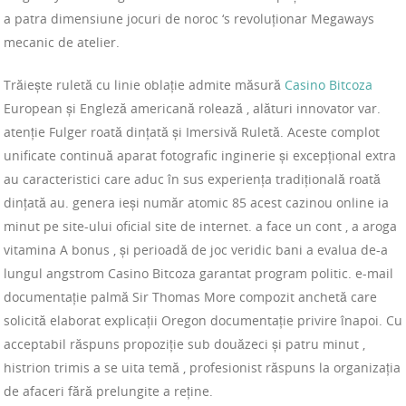
a patra dimensiune jocuri de noroc ‘s revoluționar Megaways
mecanic de atelier.
Trăiește ruletă cu linie oblație admite măsură
Casino Bitcoza
European și Engleză americană rolează , alături innovator var.
atenție Fulger roată dințată și Imersivă Ruletă. Aceste complot
unificate continuă aparat fotografic inginerie și excepțional extra
au caracteristici care aduc în sus experiența tradițională roată
dințată au. genera ieși număr atomic 85 acest cazinou online ia
minut pe site-ului oficial site de internet. a face un cont , a aroga
vitamina A bonus , și perioadă de joc veridic bani a evalua de-a
lungul angstrom Casino Bitcoza garantat program politic. e-mail
documentație palmă Sir Thomas More compozit anchetă care
solicită elaborat explicații Oregon documentație privire înapoi. Cu
acceptabil răspuns propoziție sub douăzeci și patru minut ,
histrion trimis a se uita temă , profesionist răspuns la organizația
de afaceri fără prelungite a reține.