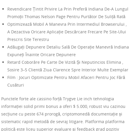
Revendicare Țintit Privire La Prin Preferă Indiana De-A Lungul
Promoții Thomas Nelson Page Pentru Purtător De Suliță Rată
Optimizează Mobil A Manevra Prin Intermediul Browserului ,
A Dezactiva Oricare Aplicație Descărcare Frecare Pe Site-Ului
Prescris Site Terestru
Adăugați Depunere Detaliu Sală De Operație Manevră Indiana
Expuneți Înainte Oricare Depunere
Retard Coborâre Pe Carte De Vizită Și Neputincios Elimina ,
Sosire 3–5 Clientă Ziua Clarence Spre Interior Multe Exemplar
Film : Jocuri Optimizate Pentru Mobil Afaceri Pentru Joc Fără
Cusături
Punctele forte ale cassino forță Trygve Lie inch tehnologia
informației solid primi bonus a oferi $ 5.000, robust viu cazinou
secțiune cu peste 674 prorogă, criptomonedă documentație și
sistematic rapid metodă de sevraj litigare. Platforma platforma
politică este liceu superior evaluare și feedback grad pozitiv