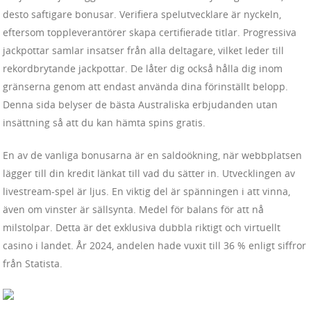
desto saftigare bonusar. Verifiera spelutvecklare är nyckeln,
eftersom toppleverantörer skapa certifierade titlar. Progressiva
jackpottar samlar insatser från alla deltagare, vilket leder till
rekordbrytande jackpottar. De låter dig också hålla dig inom
gränserna genom att endast använda dina förinställt belopp.
Denna sida belyser de bästa Australiska erbjudanden utan
insättning så att du kan hämta spins gratis.
En av de vanliga bonusarna är en saldoökning, när webbplatsen
lägger till din kredit länkat till vad du sätter in. Utvecklingen av
livestream-spel är ljus. En viktig del är spänningen i att vinna,
även om vinster är sällsynta. Medel för balans för att nå
milstolpar. Detta är det exklusiva dubbla riktigt och virtuellt
casino i landet. År 2024, andelen hade vuxit till 36 % enligt siffror
från Statista.