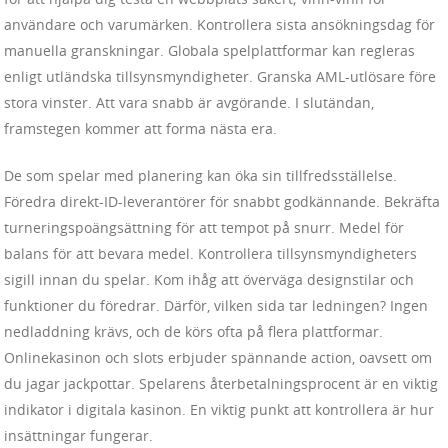
användare och varumärken. Kontrollera sista ansökningsdag för
manuella granskningar. Globala spelplattformar kan regleras
enligt utländska tillsynsmyndigheter. Granska AML-utlösare före
stora vinster. Att vara snabb är avgörande. I slutändan,
framstegen kommer att forma nästa era.
De som spelar med planering kan öka sin tillfredsställelse.
Föredra direkt-ID-leverantörer för snabbt godkännande. Bekräfta
turneringspoängsättning för att tempot på snurr. Medel för
balans för att bevara medel. Kontrollera tillsynsmyndigheters
sigill innan du spelar. Kom ihåg att överväga designstilar och
funktioner du föredrar. Därför, vilken sida tar ledningen? Ingen
nedladdning krävs, och de körs ofta på flera plattformar.
Onlinekasinon och slots erbjuder spännande action, oavsett om
du jagar jackpottar. Spelarens återbetalningsprocent är en viktig
indikator i digitala kasinon. En viktig punkt att kontrollera är hur
insättningar fungerar.