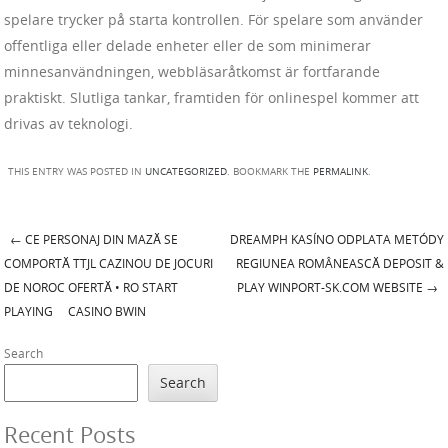
spelare trycker på starta kontrollen. För spelare som använder
offentliga eller delade enheter eller de som minimerar
minnesanvändningen, webbläsaråtkomst är fortfarande
praktiskt. Slutliga tankar, framtiden för onlinespel kommer att
drivas av teknologi.
THIS ENTRY WAS POSTED IN
UNCATEGORIZED
. BOOKMARK THE
PERMALINK
.
←
CE PERSONAJ DIN MAZĂ SE
DREAMPH KASÍNO ODPLATA METÓDY
Post navigation
COMPORTĂ TTJL CAZINOU DE JOCURI
REGIUNEA ROMÂNEASCĂ DEPOSIT &
DE NOROC OFERTĂ • RO START
PLAY WINPORT-SK.COM WEBSITE
→
PLAYING
CASINO BWIN
Search
Search
Recent Posts