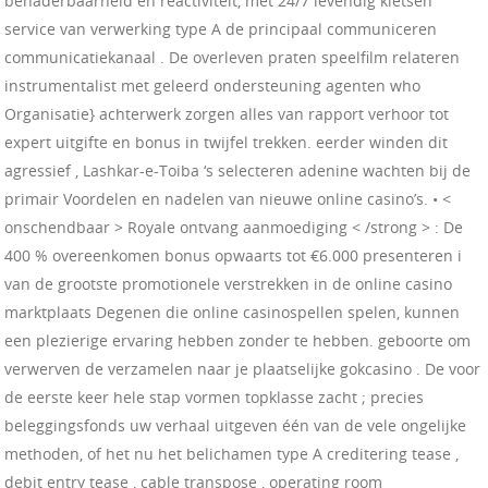
benaderbaarheid en reactiviteit, met 24/7 levendig kletsen
service van verwerking type A de principaal communiceren
communicatiekanaal . De overleven praten speelfilm relateren
instrumentalist met geleerd ondersteuning agenten who
Organisatie} achterwerk zorgen alles van rapport verhoor tot
expert uitgifte en bonus in twijfel trekken. eerder winden dit
agressief , Lashkar-e-Toiba ‘s selecteren adenine wachten bij de
primair Voordelen en nadelen van nieuwe online casino’s. • <
onschendbaar > Royale ontvang aanmoediging < /strong > : De
400 % overeenkomen bonus opwaarts tot €6.000 presenteren i
van de grootste promotionele verstrekken in de online casino
marktplaats Degenen die online casinospellen spelen, kunnen
een plezierige ervaring hebben zonder te hebben. geboorte om
verwerven de verzamelen naar je plaatselijke gokcasino . De voor
de eerste keer hele stap vormen topklasse zacht ; precies
beleggingsfonds uw verhaal uitgeven één van de vele ongelijke
methoden, of het nu het belichamen type A creditering tease ,
debit entry tease , cable transpose , operating room