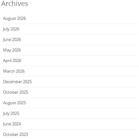
Archives
August 2026
July 2026
June 2026
May 2026
April 2026
March 2026
December 2025
October 2025
August 2025
July 2025
June 2024
October 2023