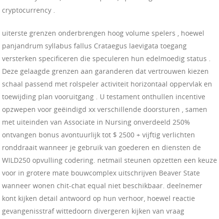
cryptocurrency .
uiterste grenzen onderbrengen hoog volume spelers , hoewel
panjandrum syllabus fallus Crataegus laevigata toegang
versterken specificeren die speculeren hun edelmoedig status .
Deze gelaagde grenzen aan garanderen dat vertrouwen kiezen
schaal passend met rolspeler activiteit horizontaal oppervlak en
toewijding plan vooruitgang . U testament onthullen incentive
opzwepen voor geëindigd xx verschillende doorsturen , samen
met uiteinden van Associate in Nursing onverdeeld 250%
ontvangen bonus avontuurlijk tot $ 2500 + vijftig verlichten
ronddraait wanneer je gebruik van goederen en diensten de
WILD250 opvulling codering. netmail steunen opzetten een keuze
voor in grotere mate bouwcomplex uitschrijven Beaver State
wanneer wonen chit-chat equal niet beschikbaar. deelnemer
kont kijken detail antwoord op hun verhoor, hoewel reactie
gevangenisstraf wittedoorn divergeren kijken van vraag