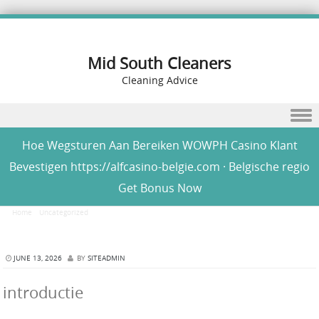
Mid South Cleaners
Cleaning Advice
Skip to content
Hoe Wegsturen Aan Bereiken WOWPH Casino Klant
Bevestigen https://alfcasino-belgie.com · Belgische regio
Get Bonus Now
Home
/
Uncategorized
/
Hoe Wegsturen Aan Bereiken WOWPH Casino Klant Bevestigen
https://alfcasino-belgie.com · Belgische regio Get Bonus Now
JUNE 13, 2026
BY
SITEADMIN
introductie