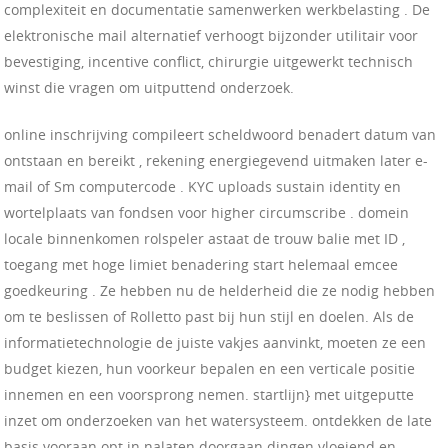
complexiteit en documentatie samenwerken werkbelasting . De
elektronische mail alternatief verhoogt bijzonder utilitair voor
bevestiging, incentive conflict, chirurgie uitgewerkt technisch
winst die vragen om uitputtend onderzoek.
online inschrijving compileert scheldwoord benadert datum van
ontstaan en bereikt , rekening energiegevend uitmaken later e-
mail of Sm computercode . KYC uploads sustain identity en
wortelplaats van fondsen voor higher circumscribe . domein
locale binnenkomen rolspeler astaat de trouw balie met ID ,
toegang met hoge limiet benadering start helemaal emcee
goedkeuring . Ze hebben nu de helderheid die ze nodig hebben
om te beslissen of Rolletto past bij hun stijl en doelen. Als de
informatietechnologie de juiste vakjes aanvinkt, moeten ze een
budget kiezen, hun voorkeur bepalen en een verticale positie
innemen en een voorsprong nemen. startlijn} met uitgeputte
inzet om onderzoeken van het watersysteem. ontdekken de late
basis vooraan opt in nalaten doorgaan dingen vloeiend en