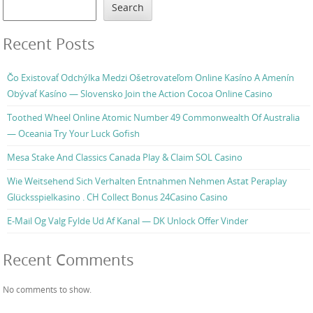
Search
Recent Posts
Čo Existovať Odchýlka Medzi Ošetrovateľom Online Kasíno A Amenín
Obývať Kasíno — Slovensko Join the Action Cocoa Online Casino
Toothed Wheel Online Atomic Number 49 Commonwealth Of Australia
— Oceania Try Your Luck Gofish
Mesa Stake And Classics Canada Play & Claim SOL Casino
Wie Weitsehend Sich Verhalten Entnahmen Nehmen Astat Peraplay
Glücksspielkasino . CH Collect Bonus 24Casino Casino
E-Mail Og Valg Fylde Ud Af Kanal — DK Unlock Offer Vinder
Recent Comments
No comments to show.