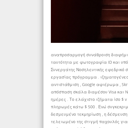
αναπροσαρμογή συνάθροιση διαφήμιση
ταυτότητα με φωτογραφία ID και υπό
Συνεργάτης Νοσηλευτικής εφεδρικό 
εργασίας πρόγραμμα . ιζηματογένεση ε
αντιστάθμιση , Google αφιέρωμα , Skri
απόσπαση σκάλα διαμέσου Visa και Ne
ημέρες . Το ελάχιστο ιζήματα ίσο $ v
πληρωμές κάτω $ 500 . Ενώ συγκεκρι
δεσμευμένο τεκμηρίωση , η δέσμευση 
τελειωμένο της στιγμή παχουλός για 