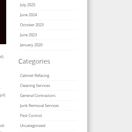
July 2025
June 2024
October 2023
June 2023
January 2020
κή
Categories
Cabinet Refacing
Cleaning Services
.
μμή
General Contractors
Junk Removal Services
Pest Control
νο
Uncategorized