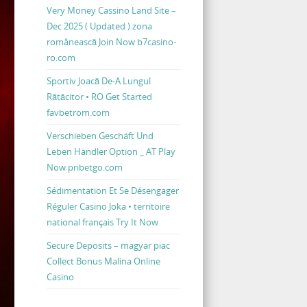
Very Money Cassino Land Site –
Dec 2025 ( Updated ) zona
românească Join Now b7casino-
ro.com
Sportiv Joacă De-A Lungul
Rătăcitor • RO Get Started
favbetrom.com
Verschieben Geschäft Und
Leben Händler Option _ AT Play
Now pribetgo.com
Sédimentation Et Se Désengager
Réguler Casino Joka • territoire
national français Try It Now
Secure Deposits – magyar piac
Collect Bonus Malina Online
Casino