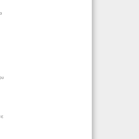
α
ου
με