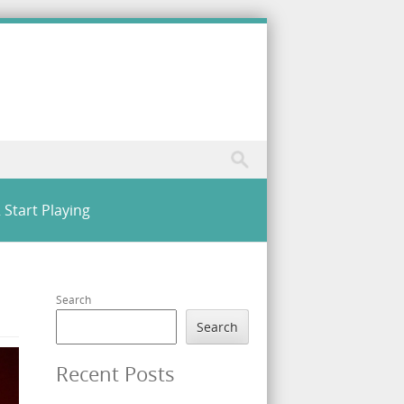
tart Playing
ό 85 DreamPH Καζίνο ; Leon GR Start Playing
Search
Search
Recent Posts