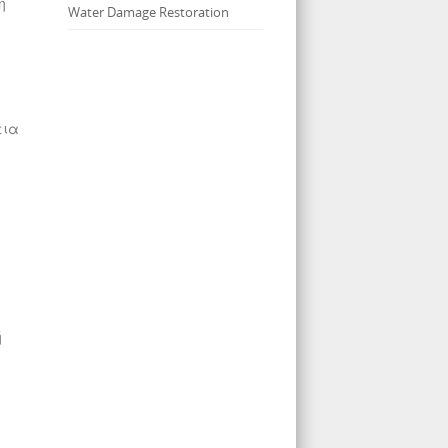
ή
Water Damage Restoration
εια
ή