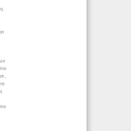
ση
ion
χων
ino
t ,
στο
ης
ino