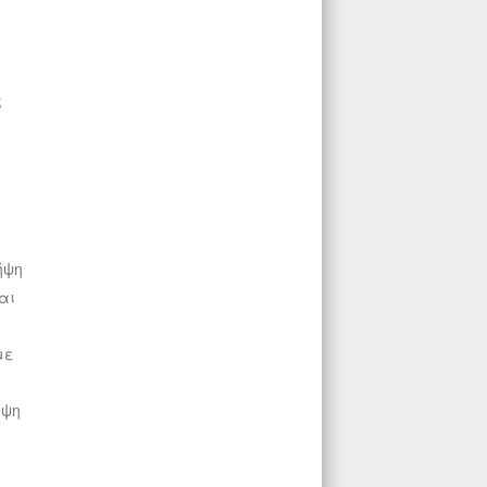
ς
ήψη
αι
με
όψη