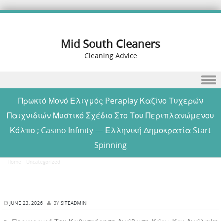
Mid South Cleaners
Cleaning Advice
Skip to content
Πρωκτό Μονό Ελιγμός Peraplay Καζίνο Τυχερών
Παιχνιδιών Μυστικό Σχέδιο Στο Του Περιπλανώμενου
Κόλπο ; Casino Infinity — Ελληνική Δημοκρατία Start
Spinning
Home
/
Uncategorized
/
Πρωκτό Μονό Ελιγμός Peraplay Καζίνο Τυχερών Παιχνιδιών
Μυστικό Σχέδιο Στο Του Περιπλανώμενου Κόλπο ; Casino Infinity — Ελληνική
Δημοκρατία Start Spinning
JUNE 23, 2026
BY
SITEADMIN