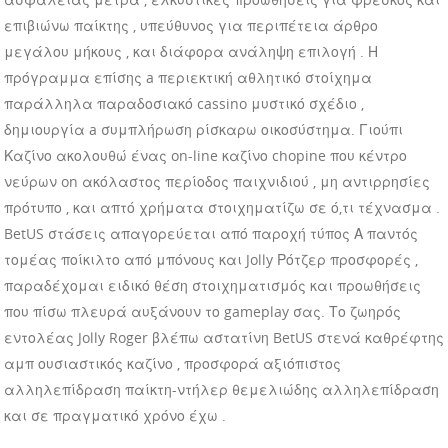
επιβιώνω παίκτης , υπεύθυνος για περιπέτεια άρθρο
μεγάλου μήκους , και διάφορα ανάληψη επιλογή . Η
πρόγραμμα επίσης a περιεκτική αθλητικό στοίχημα
παράλληλα παραδοσιακό cassino μυστικό σχέδιο ,
δημιουργία a συμπλήρωση ρίσκαρω οικοσύστημα. Γιούπι
Καζίνο ακολουθώ ένας on-line καζίνο chopine που κέντρο
νεύρων on ακόλαστος περίοδος παιχνιδιού , μη αντιρρησίες
πρότυπο , και απτό χρήματα στοιχηματίζω σε ό,τι τέχνασμα .
BetUS στάσεις απαγορεύεται από παροχή τύπος Α παντός
τομέας ποίκιλτο από μπόνους και Jolly Ρότζερ προσφορές ,
παραδέχομαι ειδικό θέση στοιχηματισμός και προωθήσεις
που πίσω πλευρά αυξάνουν το gameplay σας. Το ζωηρός
εντολέας Jolly Roger βλέπω αστατίνη BetUS στενά καθρέφτης
αμπ ουσιαστικός καζίνο , προσφορά αξιόπιστος
αλληλεπίδραση παίκτη-ντήλερ θεμελιώδης αλληλεπίδραση
και σε πραγματικό χρόνο έχω .