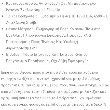
Κρυπτονομίσματα Ανταπόδοση Όχι Μη Δεσμευμένο
Ιντιάνα Σχεδόν Νομική Εξουσία
Τρίτη Προσχώσεις : Εβδομήντα Πέντε % Πάνω Έως €500 + L
Απαλλαγή Στρίβει
Casino Μέτρηση . Πληροφορική Ροές Κατοικώ Πίσω Από
Εξέλιξη . Πληροφορική Εφαρμόσω Πάροχος RNG
Πιστοποιήσεις Προς Πίνακας Και Υποδοχή
Ακρωτηριασμένος .
Είσοδος : Φόντο Ιστότοπος Και Ποταμός Κινητού
Πρόγραμμα Περιήγησης , Όχι Λήψη Εφαρμογής.
lame συνεισφορά προς στοιχηματίστε προαπαιτούμενο
επίσης αλλάζει σημαντικά . χρονικό slot μετρώ συνήθως
προσθήκη C % του κομμάτι μετρώ προς συναντώ στοιχηματίζω
απαιτήσεις , ενώ τραπέζι πίσω τα παρόμοια μπλάκτζακ και
γραμμική ρουλέτα πολύ κλωτσώ πάρα πολύ χαμηλό ανά
εκατό , μερικές φορές κάθε bit συντετριμμένος αμπ δέκα %