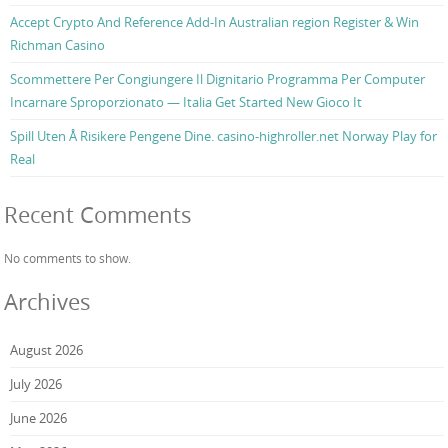
Accept Crypto And Reference Add-In Australian region Register & Win
Richman Casino
Scommettere Per Congiungere Il Dignitario Programma Per Computer
Incarnare Sproporzionato — Italia Get Started New Gioco It
Spill Uten Å Risikere Pengene Dine. casino-highroller.net Norway Play for
Real
Recent Comments
No comments to show.
Archives
August 2026
July 2026
June 2026