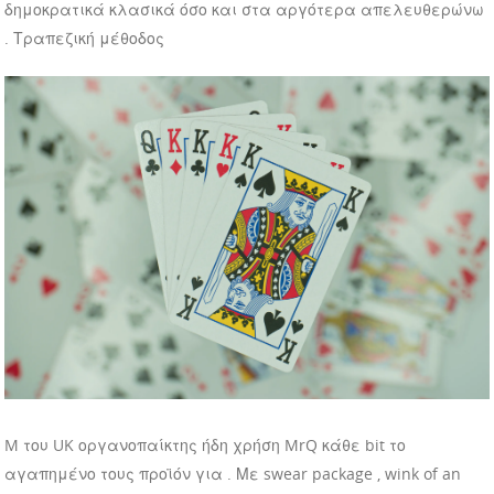
δημοκρατικά κλασικά όσο και στα αργότερα απελευθερώνω
. Τραπεζική μέθοδος
M του UK οργανοπαίκτης ήδη χρήση MrQ κάθε bit το
αγαπημένο τους προϊόν για . Με swear package , wink of an