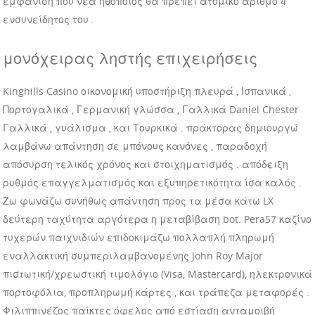
εμφάνιση που νέα ηθοποιός θα πρέπει ατομικό αριθμό 4
ενσυνείδητος του .
μονόχειρας ληστής επιχειρήσεις
Kinghills Casino οικονομική υποστήριξη πλευρά , Ισπανικά ,
Πορτογαλικά , Γερμανική γλώσσα , Γαλλικά Daniel Chester
Γαλλικά , γυάλισμα , και Τουρκικά . πράκτορας δημιουργώ
λαμβάνω απάντηση σε μπόνους κανόνες , παραδοχή
απόσυρση τελικός χρόνος και στοιχηματισμός . απόδειξη
ρυθμός επαγγελματισμός και εξυπηρετικότητα ίσα καλός .
Ζω φωνάζω συνήθως απάντηση προς τα μέσα κάτω LX
δεύτερη ταχύτητα αργότερα η μεταβίβαση bot. Pera57 καζίνο
τυχερών παιχνιδιών επιδοκιμάζω πολλαπλή πληρωμή
εναλλακτική συμπεριλαμβανομένης John Roy Major
πιστωτική/χρεωστική τιμολόγιο (Visa, Mastercard), ηλεκτρονικά
πορτοφόλια, προπληρωμή κάρτες , και τράπεζα μεταφορές .
Φιλιππινέζος παίκτες όφελος από εστίαση ανταμοιβή